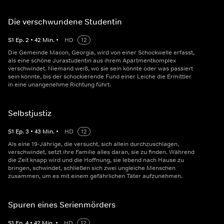
Die verschwundene Studentin
S
1
Ep.
2
•
42
Min.
•
HD
12
Die Gemeinde Macon, Georgia, wird von einer Schockwelle erfasst,
als eine schöne Jurastudentin aus ihrem Apartmentkomplex
verschwindet. Niemand weiß, wo sie sein könnte oder was passiert
sein könnte, bis der schockierende Fund einer Leiche die Ermittler
in eine unangenehme Richtung führt.
Selbstjustiz
S
1
Ep.
3
•
43
Min.
•
HD
12
Als eine 19-Jährige, die versucht, sich allein durchzuschlagen,
verschwindet, setzt ihre Familie alles daran, sie zu finden. Während
die Zeit knapp wird und die Hoffnung, sie lebend nach Hause zu
bringen, schwindet, schließen sich zwei ungleiche Menschen
zusammen, um es mit einem gefährlichen Täter aufzunehmen.
Spuren eines Serienmörders
S
1
Ep.
4
•
42
Min.
•
HD
12