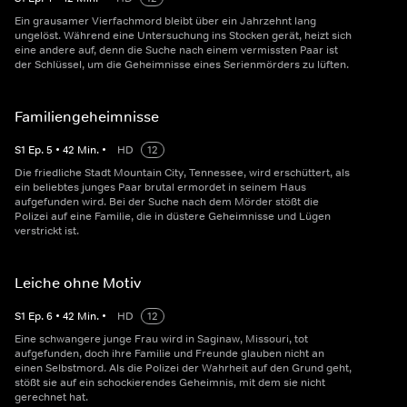
Ein grausamer Vierfachmord bleibt über ein Jahrzehnt lang
ungelöst. Während eine Untersuchung ins Stocken gerät, heizt sich
eine andere auf, denn die Suche nach einem vermissten Paar ist
der Schlüssel, um die Geheimnisse eines Serienmörders zu lüften.
Familiengeheimnisse
S
1
Ep.
5
•
42
Min.
•
HD
12
Die friedliche Stadt Mountain City, Tennessee, wird erschüttert, als
ein beliebtes junges Paar brutal ermordet in seinem Haus
aufgefunden wird. Bei der Suche nach dem Mörder stößt die
Polizei auf eine Familie, die in düstere Geheimnisse und Lügen
verstrickt ist.
Leiche ohne Motiv
S
1
Ep.
6
•
42
Min.
•
HD
12
Eine schwangere junge Frau wird in Saginaw, Missouri, tot
aufgefunden, doch ihre Familie und Freunde glauben nicht an
einen Selbstmord. Als die Polizei der Wahrheit auf den Grund geht,
stößt sie auf ein schockierendes Geheimnis, mit dem sie nicht
gerechnet hat.