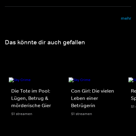
mehr
Das könnte dir auch gefallen
Die Tote im Pool:
Con Girl: Die vielen
R
Lügen, Betrug &
Leben einer
Sp
mörderische Gier
Betrügerin
S1
S1 streamen
S1 streamen