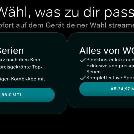
Wähl, was zu dir pass
ofort auf dem Gerät deiner Wahl stream
Serien
Alles von 
urz nach dem Kino
Blockbuster kurz na
Exklusive und preisg
preisgekrönte Top-
Serien.
Kompletter Live-Spor
igen Kombi-Abo mit
AB 34,97 
,98 € MTL.