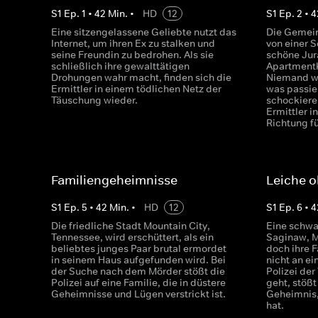
S
1
Ep.
1
•
42
Min.
•
HD
12
S
1
Ep.
2
•
4
Eine sitzengelassene Geliebte nutzt das
Die Gemein
Internet, um ihren Ex zu stalken und
von einer S
seine Freundin zu bedrohen. Als sie
schöne Jur
schließlich ihre gewalttätigen
Apartment
Drohungen wahr macht, finden sich die
Niemand we
Ermittler in einem tödlichen Netz der
was passier
Täuschung wieder.
schockiere
Ermittler 
Richtung fü
Familiengeheimnisse
Leiche o
S
1
Ep.
5
•
42
Min.
•
HD
12
S
1
Ep.
6
•
4
Die friedliche Stadt Mountain City,
Eine schwa
Tennessee, wird erschüttert, als ein
Saginaw, M
beliebtes junges Paar brutal ermordet
doch ihre 
in seinem Haus aufgefunden wird. Bei
nicht an ei
der Suche nach dem Mörder stößt die
Polizei de
Polizei auf eine Familie, die in düstere
geht, stößt
Geheimnisse und Lügen verstrickt ist.
Geheimnis,
hat.