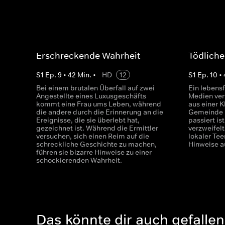
Erschreckende Wahrheit
Tödliche
S
1
Ep.
9
•
42
Min.
•
HD
12
S
1
Ep.
10
•
Bei einem brutalen Überfall auf zwei
Ein lebensf
Angestellte eines Luxusgeschäfts
Medien ver
kommt eine Frau ums Leben, während
aus einer K
die andere durch die Erinnerung an die
Gemeinde k
Ereignisse, die sie überlebt hat,
passiert is
gezeichnet ist. Während die Ermittler
verzweifelt
versuchen, sich einen Reim auf die
lokaler Tee
schreckliche Geschichte zu machen,
Hinweise au
führen sie bizarre Hinweise zu einer
schockierenden Wahrheit.
Das könnte dir auch gefallen