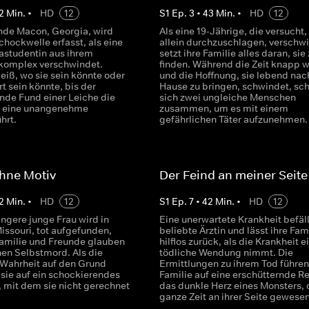
2
Min.
•
HD
12
S
1
Ep.
3
•
43
Min.
•
HD
12
de Macon, Georgia, wird
Als eine 19-Jährige, die versucht,
chockwelle erfasst, als eine
allein durchzuschlagen, verschwi
astudentin aus ihrem
setzt ihre Familie alles daran, sie
komplex verschwindet.
finden. Während die Zeit knapp w
iß, wo sie sein könnte oder
und die Hoffnung, sie lebend nac
t sein könnte, bis der
Hause zu bringen, schwindet, sc
nde Fund einer Leiche die
sich zwei ungleiche Menschen
in eine unangenehme
zusammen, um es mit einem
hrt.
gefährlichen Täter aufzunehmen.
hne Motiv
Der Feind an meiner Seite
2
Min.
•
HD
12
S
1
Ep.
7
•
42
Min.
•
HD
12
ngere junge Frau wird in
Eine unerwartete Krankheit befäll
issouri, tot aufgefunden,
beliebte Ärztin und lässt ihre Fam
Familie und Freunde glauben
hilflos zurück, als die Krankheit e
nen Selbstmord. Als die
tödliche Wendung nimmt. Die
r Wahrheit auf den Grund
Ermittlungen zu ihrem Tod führen
 sie auf ein schockierendes
Familie auf eine erschütternde Re
 mit dem sie nicht gerechnet
das dunkle Herz eines Monsters, 
ganze Zeit an ihrer Seite gewesen 