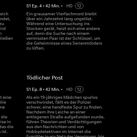
S
1
Ep.
4
•
42
Min.
•
HD
12
 sich
Ein grausamer Vierfachmord bleibt
ndet,
über ein Jahrzehnt lang ungelöst.
 zu
Während eine Untersuchung ins
ird
Stocken gerät, heizt sich eine andere
h
auf, denn die Suche nach einem
hließen
vermissten Paar ist der Schlüssel, um
die Geheimnisse eines Serienmörders
zu lüften.
Tödlicher Post
S
1
Ep.
8
•
42
Min.
•
HD
12
t eine
Als ein 19-jähriges Mädchen spurlos
ilie
verschwindet, fällt es der Polizei
ine
schwer, eine handfeste Spur zu finden.
Nachdem ihre Leiche an einer
 die
entlegenen Straße aufgefunden wurde,
ise in
führen Theorien und Verdächtigungen
das die
aus den Nachrichten und von
ist.
Hobbydetektiven im Internet die
Ermittler in ein Netz der Verwirrung, bis