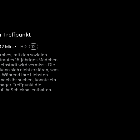
r Treffpunkt
42
Min.
•
HD
12
rohes, mit den sozialen
trautes 15-jähriges Mädchen
leinstadt wird vermisst. Die
ann sich nicht erklären, was
t. Während ihre Liebsten
 nach ihr suchen, könnte ein
nager-Treffpunkt die
f ihr Schicksal enthalten.