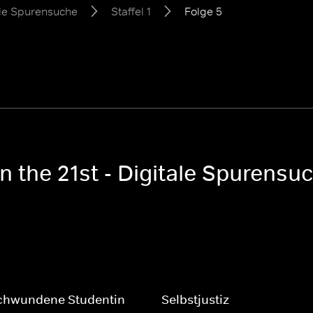
tale Spurensuche
Staffel 1
Folge 5
n the 21st - Digitale Spurensuc
schwundene Studentin
Selbstjustiz