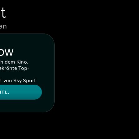
t
en
WOW
ch dem Kino.
ekrönte Top-
t von Sky Sport
MTL.