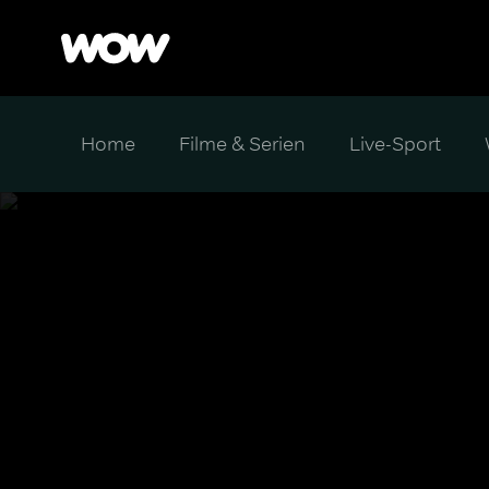
Home
Filme & Serien
Live-Sport