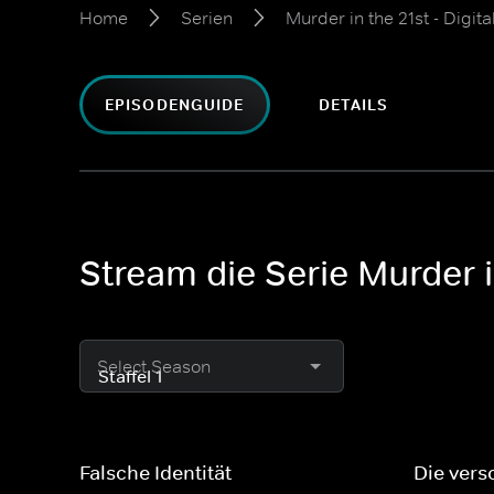
Home
Serien
Murder in the 21st - Digi
EPISODENGUIDE
DETAILS
Stream die Serie Murder i
Select Season
Falsche Identität
Die ver