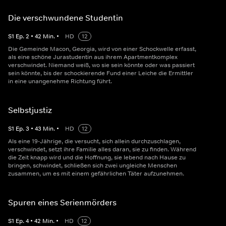
Die verschwundene Studentin
S
1
Ep.
2
•
42
Min.
•
HD
12
Die Gemeinde Macon, Georgia, wird von einer Schockwelle erfasst,
als eine schöne Jurastudentin aus ihrem Apartmentkomplex
verschwindet. Niemand weiß, wo sie sein könnte oder was passiert
sein könnte, bis der schockierende Fund einer Leiche die Ermittler
in eine unangenehme Richtung führt.
Selbstjustiz
S
1
Ep.
3
•
43
Min.
•
HD
12
Als eine 19-Jährige, die versucht, sich allein durchzuschlagen,
verschwindet, setzt ihre Familie alles daran, sie zu finden. Während
die Zeit knapp wird und die Hoffnung, sie lebend nach Hause zu
bringen, schwindet, schließen sich zwei ungleiche Menschen
zusammen, um es mit einem gefährlichen Täter aufzunehmen.
Spuren eines Serienmörders
S
1
Ep.
4
•
42
Min.
•
HD
12