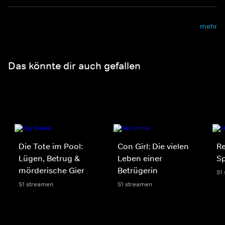
mehr
Das könnte dir auch gefallen
Die Tote im Pool:
Con Girl: Die vielen
R
Lügen, Betrug &
Leben einer
Sp
mörderische Gier
Betrügerin
S1
S1 streamen
S1 streamen