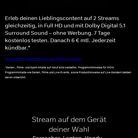
Erleb deinen Lieblingscontent auf 2 Streams
gleichzeitig, in Full HD und mit Dolby Digital 5.1
Surround Sound – ohne Werbung. 7 Tage
kostenlos testen. Danach 6 € mtl. Jederzeit
kündbar.*
Noch mehr Informationen zu WOW Premium
*Serien-, Filme- und Sport-Inhalte auf Abruf sind werbefrei. Programmhinweise für WOW
Programminhalte wie Serien, Filme und Live-Events, sowie Produkthinweise auf Live-Sendern bleiben
davon unberührt.
Stream auf dem Gerät
deiner Wahl
Fernseher, Laptop, Handy -