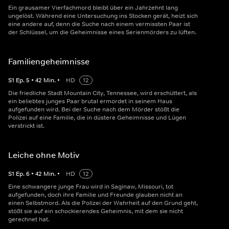
Ein grausamer Vierfachmord bleibt über ein Jahrzehnt lang
ungelöst. Während eine Untersuchung ins Stocken gerät, heizt sich
eine andere auf, denn die Suche nach einem vermissten Paar ist
der Schlüssel, um die Geheimnisse eines Serienmörders zu lüften.
Familiengeheimnisse
S
1
Ep.
5
•
42
Min.
•
HD
12
Die friedliche Stadt Mountain City, Tennessee, wird erschüttert, als
ein beliebtes junges Paar brutal ermordet in seinem Haus
aufgefunden wird. Bei der Suche nach dem Mörder stößt die
Polizei auf eine Familie, die in düstere Geheimnisse und Lügen
verstrickt ist.
Leiche ohne Motiv
S
1
Ep.
6
•
42
Min.
•
HD
12
Eine schwangere junge Frau wird in Saginaw, Missouri, tot
aufgefunden, doch ihre Familie und Freunde glauben nicht an
einen Selbstmord. Als die Polizei der Wahrheit auf den Grund geht,
stößt sie auf ein schockierendes Geheimnis, mit dem sie nicht
gerechnet hat.