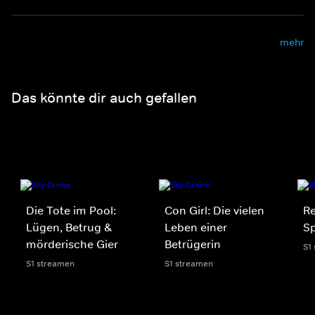
mehr
Das könnte dir auch gefallen
Die Tote im Pool:
Con Girl: Die vielen
R
Lügen, Betrug &
Leben einer
Sp
mörderische Gier
Betrügerin
S1
S1 streamen
S1 streamen