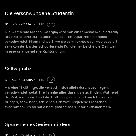
Die verschwundene Studentin
S
1
Ep.
2
•
42
Min.
•
HD
12
Die Gemeinde Macon, Georgia, wird von einer Schockwelle erfasst,
als eine schöne Jurastudentin aus ihrem Apartmentkomplex
verschwindet. Niemand weiß, wo sie sein könnte oder was passiert
sein könnte, bis der schockierende Fund einer Leiche die Ermittler
in eine unangenehme Richtung führt.
Selbstjustiz
S
1
Ep.
3
•
43
Min.
•
HD
12
Als eine 19-Jährige, die versucht, sich allein durchzuschlagen,
verschwindet, setzt ihre Familie alles daran, sie zu finden. Während
die Zeit knapp wird und die Hoffnung, sie lebend nach Hause zu
bringen, schwindet, schließen sich zwei ungleiche Menschen
zusammen, um es mit einem gefährlichen Täter aufzunehmen.
Spuren eines Serienmörders
S
1
Ep.
4
•
42
Min.
•
HD
12