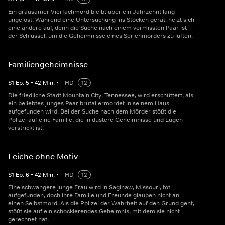
Ein grausamer Vierfachmord bleibt über ein Jahrzehnt lang
ungelöst. Während eine Untersuchung ins Stocken gerät, heizt sich
eine andere auf, denn die Suche nach einem vermissten Paar ist
der Schlüssel, um die Geheimnisse eines Serienmörders zu lüften.
Familiengeheimnisse
S
1
Ep.
5
•
42
Min.
•
HD
12
Die friedliche Stadt Mountain City, Tennessee, wird erschüttert, als
ein beliebtes junges Paar brutal ermordet in seinem Haus
aufgefunden wird. Bei der Suche nach dem Mörder stößt die
Polizei auf eine Familie, die in düstere Geheimnisse und Lügen
verstrickt ist.
Leiche ohne Motiv
S
1
Ep.
6
•
42
Min.
•
HD
12
Eine schwangere junge Frau wird in Saginaw, Missouri, tot
aufgefunden, doch ihre Familie und Freunde glauben nicht an
einen Selbstmord. Als die Polizei der Wahrheit auf den Grund geht,
stößt sie auf ein schockierendes Geheimnis, mit dem sie nicht
gerechnet hat.