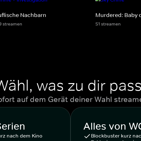
uflische Nachbarn
Murdered: Baby 
9 streamen
S1 streamen
Wähl, was zu dir pass
ofort auf dem Gerät deiner Wahl stream
Serien
Alles von 
urz nach dem Kino
Blockbuster kurz na