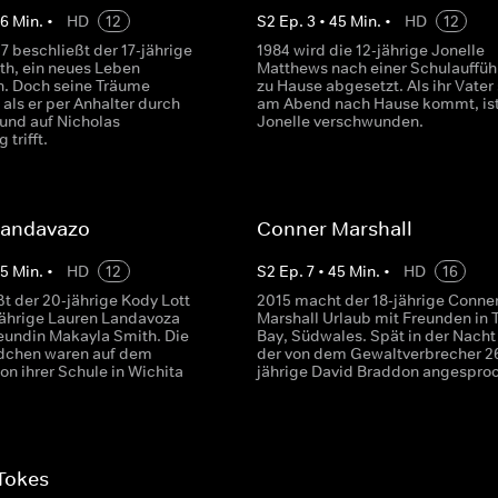
46
Min.
•
HD
12
S
2
Ep.
3
•
45
Min.
•
HD
12
7 beschließt der 17-jährige
1984 wird die 12-jährige Jonelle
th, ein neues Leben
Matthews nach einer Schulauffü
. Doch seine Träume
zu Hause abgesetzt. Als ihr Vater
 als er per Anhalter durch
am Abend nach Hause kommt, is
 und auf Nicholas
Jonelle verschwunden.
trifft.
Landavazo
Conner Marshall
45
Min.
•
HD
12
S
2
Ep.
7
•
45
Min.
•
HD
16
t der 20-jährige Kody Lott
2015 macht der 18-jährige Conne
-jährige Lauren Landavoza
Marshall Urlaub mit Freunden in 
reundin Makayla Smith. Die
Bay, Südwales. Spät in der Nacht
dchen waren auf dem
der von dem Gewaltverbrecher 2
n ihrer Schule in Wichita
jährige David Braddon angespro
Tokes