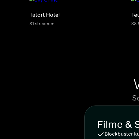
Tatort Hotel
Te
S1 streamen
S8-
S
Filme & 
Blockbuster k