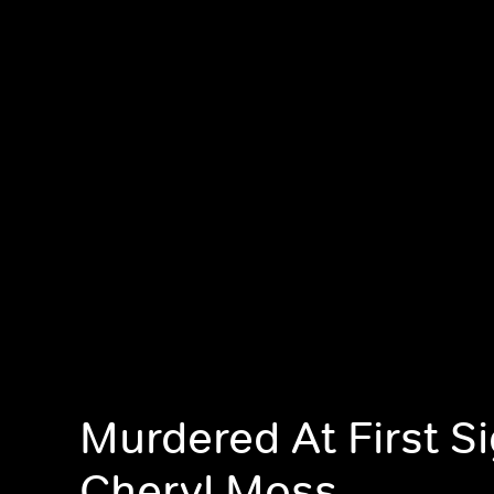
Murdered At First Si
Cheryl Moss