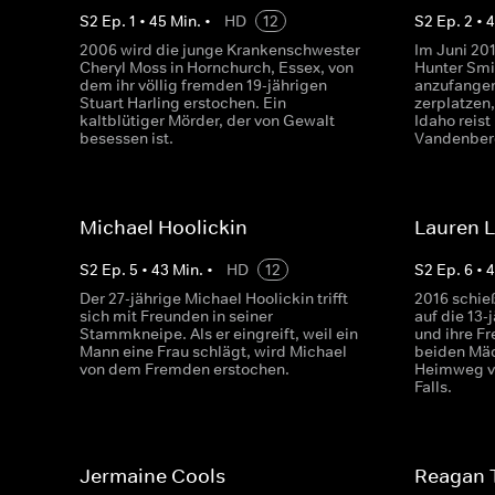
S
2
Ep.
1
•
45
Min.
•
HD
12
S
2
Ep.
2
•
2006 wird die junge Krankenschwester
Im Juni 201
Cheryl Moss in Hornchurch, Essex, von
Hunter Smi
dem ihr völlig fremden 19-jährigen
anzufangen
Stuart Harling erstochen. Ein
zerplatzen,
kaltblütiger Mörder, der von Gewalt
Idaho reist
besessen ist.
Vandenberg 
Michael Hoolickin
Lauren 
S
2
Ep.
5
•
43
Min.
•
HD
12
S
2
Ep.
6
•
Der 27-jährige Michael Hoolickin trifft
2016 schieß
sich mit Freunden in seiner
auf die 13
Stammkneipe. Als er eingreift, weil ein
und ihre F
Mann eine Frau schlägt, wird Michael
beiden Mä
von dem Fremden erstochen.
Heimweg vo
Falls.
Jermaine Cools
Reagan 