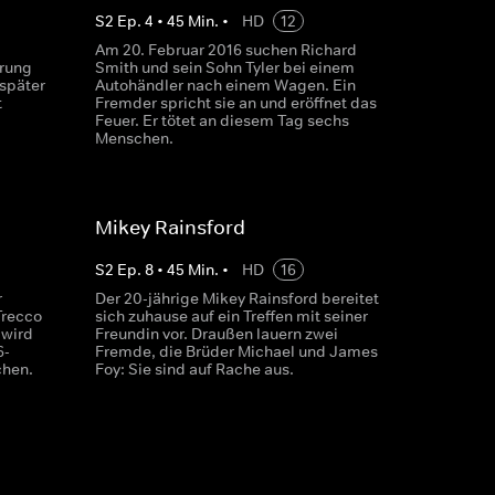
S
2
Ep.
4
•
45
Min.
•
HD
12
Am 20. Februar 2016 suchen Richard
hrung
Smith und sein Sohn Tyler bei einem
 später
Autohändler nach einem Wagen. Ein
t
Fremder spricht sie an und eröffnet das
Feuer. Er tötet an diesem Tag sechs
Menschen.
Mikey Rainsford
S
2
Ep.
8
•
45
Min.
•
HD
16
r
Der 20-jährige Mikey Rainsford bereitet
Trecco
sich zuhause auf ein Treffen mit seiner
 wird
Freundin vor. Draußen lauern zwei
6-
Fremde, die Brüder Michael und James
chen.
Foy: Sie sind auf Rache aus.