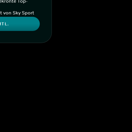
ekrönte Top-
t von Sky Sport
MTL.