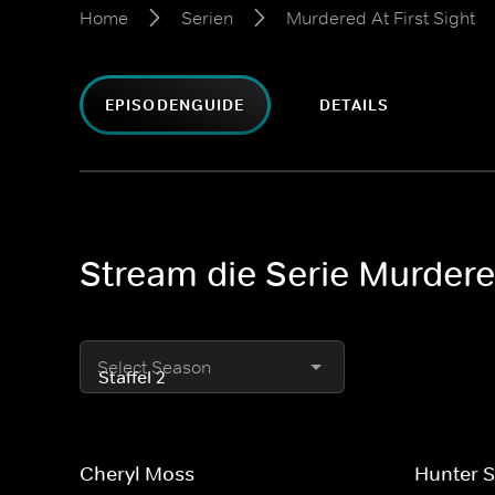
Home
Serien
Murdered At First Sight
EPISODENGUIDE
DETAILS
Stream die Serie Murdered
Select Season
Cheryl Moss
Hunter 