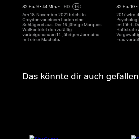
S
2
Ep.
9
•
44
Min.
•
HD
16
S
2
Ep.
10
•
Am 18. November 2021 bricht in
2017 wird d
Croydon vor einem Laden eine
Psychologi
Schlägerei aus. Der 16-jährige Marques
entführt. D
Walker tötet den zufällig
Haftstrafe
vorbeigehenden 14-jährigen Jermaine
Vergewalti
mit einer Machete.
Frau verbü
Das könnte dir auch gefallen