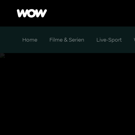
Home
Filme & Serien
Live-Sport