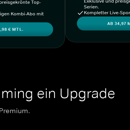
Exklusive und preisg
preisgekrönte Top-
Serien.
Kompletter Live-Spor
igen Kombi-Abo mit
AB 34,97 
,98 € MTL.
aming ein Upgrade
 Premium.