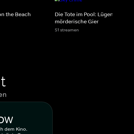
on the Beach
Die Tote im Pool: Lügen, Betrug
mörderische Gier
S1 streamen
t
en
WOW
ch dem Kino.