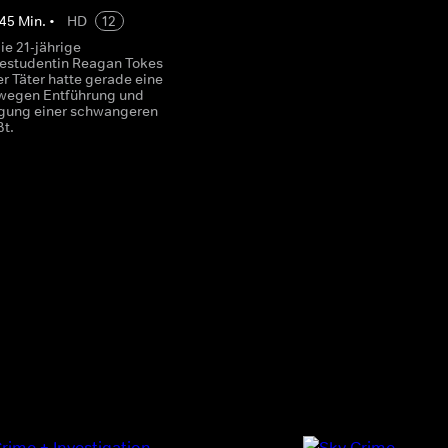
45
Min.
•
HD
12
ie 21-jährige
estudentin Reagan Tokes
er Täter hatte gerade eine
 wegen Entführung und
gung einer schwangeren
ßt.