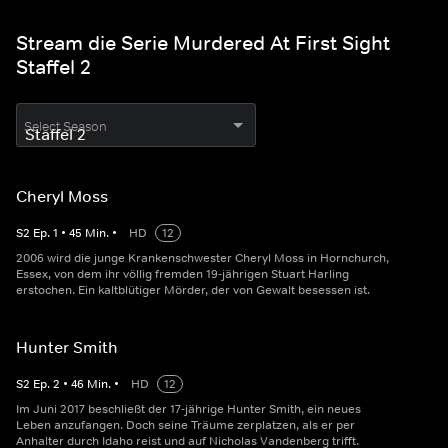
Stream die Serie Murdered At First Sight
Staffel 2
Select Season
Cheryl Moss
S
2
Ep.
1
•
45
Min.
•
HD
12
2006 wird die junge Krankenschwester Cheryl Moss in Hornchurch,
Essex, von dem ihr völlig fremden 19-jährigen Stuart Harling
erstochen. Ein kaltblütiger Mörder, der von Gewalt besessen ist.
Hunter Smith
S
2
Ep.
2
•
46
Min.
•
HD
12
Im Juni 2017 beschließt der 17-jährige Hunter Smith, ein neues
Leben anzufangen. Doch seine Träume zerplatzen, als er per
Anhalter durch Idaho reist und auf Nicholas Vandenberg trifft.