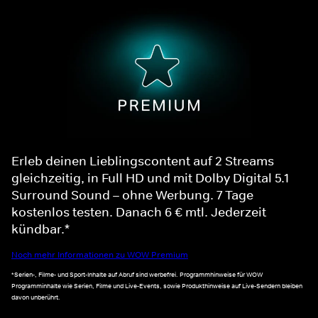
Erleb deinen Lieblingscontent auf 2 Streams
gleichzeitig, in Full HD und mit Dolby Digital 5.1
Surround Sound – ohne Werbung. 7 Tage
kostenlos testen. Danach 6 € mtl. Jederzeit
kündbar.*
Noch mehr Informationen zu WOW Premium
*Serien-, Filme- und Sport-Inhalte auf Abruf sind werbefrei. Programmhinweise für WOW
Programminhalte wie Serien, Filme und Live-Events, sowie Produkthinweise auf Live-Sendern bleiben
davon unberührt.