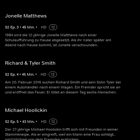
Jonelle Matthews
S
2
Ep.
3
•
45
Min.
•
HD
12
1984 wird die 12-jährige Jonelle Matthews nach einer
Schulaufführung zu Hause abgesetzt. Als ihr Vater später am
Abend nach Hause kommt, ist Jonelle verschwunden.
Richard & Tyler Smith
S
2
Ep.
4
•
45
Min.
•
HD
12
Am 20. Februar 2016 suchen Richard Smith und sein Sohn Tyler bei
einem Autohändler nach einem Wagen. Ein Fremder spricht sie an
und eröffnet das Feuer. Er tötet an diesem Tag sechs Menschen.
Michael Hoolickin
S
2
Ep.
5
•
43
Min.
•
HD
12
Der 27-jährige Michael Hoolickin trifft sich mit Freunden in seiner
Stammkneipe. Als er eingreift, weil ein Mann eine Frau schlägt,
wird Michael von dem Fremden erstochen.