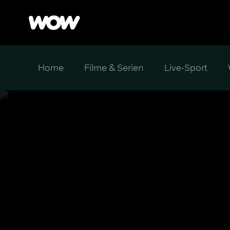
Home
Filme & Serien
Live-Sport