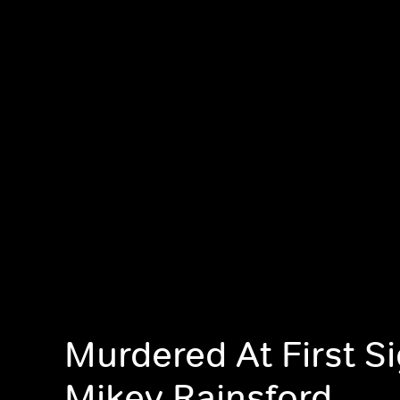
Murdered At First Si
Mikey Rainsford