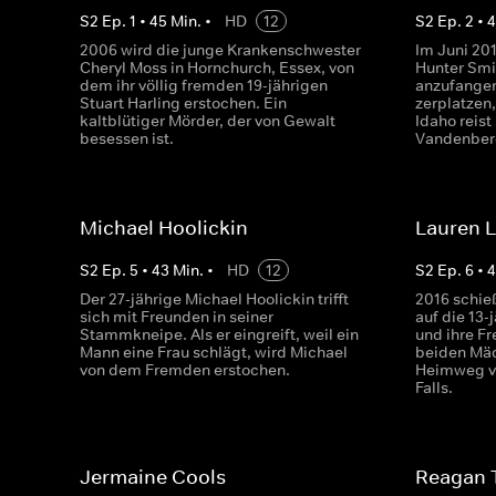
S
2
Ep.
1
•
45
Min.
•
HD
12
S
2
Ep.
2
•
2006 wird die junge Krankenschwester
Im Juni 201
Cheryl Moss in Hornchurch, Essex, von
Hunter Smi
dem ihr völlig fremden 19-jährigen
anzufangen
Stuart Harling erstochen. Ein
zerplatzen,
kaltblütiger Mörder, der von Gewalt
Idaho reist
besessen ist.
Vandenberg 
Michael Hoolickin
Lauren 
S
2
Ep.
5
•
43
Min.
•
HD
12
S
2
Ep.
6
•
Der 27-jährige Michael Hoolickin trifft
2016 schieß
sich mit Freunden in seiner
auf die 13
Stammkneipe. Als er eingreift, weil ein
und ihre F
Mann eine Frau schlägt, wird Michael
beiden Mä
von dem Fremden erstochen.
Heimweg vo
Falls.
Jermaine Cools
Reagan 