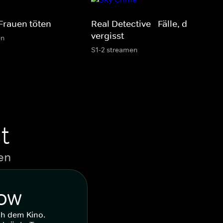
Frauen töten
Real Detective - Fälle, die man n
vergisst
en
S1-2 streamen
t
en
WOW
ch dem Kino.