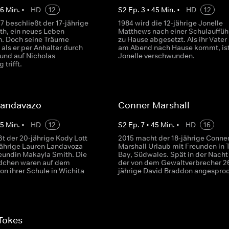
46
Min.
•
HD
12
S
2
Ep.
3
•
45
Min.
•
HD
12
7 beschließt der 17-jährige
1984 wird die 12-jährige Jonelle
th, ein neues Leben
Matthews nach einer Schulauffü
. Doch seine Träume
zu Hause abgesetzt. Als ihr Vater
 als er per Anhalter durch
am Abend nach Hause kommt, is
 und auf Nicholas
Jonelle verschwunden.
trifft.
Landavazo
Conner Marshall
45
Min.
•
HD
12
S
2
Ep.
7
•
45
Min.
•
HD
16
t der 20-jährige Kody Lott
2015 macht der 18-jährige Conne
-jährige Lauren Landavoza
Marshall Urlaub mit Freunden in 
reundin Makayla Smith. Die
Bay, Südwales. Spät in der Nacht
dchen waren auf dem
der von dem Gewaltverbrecher 2
n ihrer Schule in Wichita
jährige David Braddon angespro
Tokes