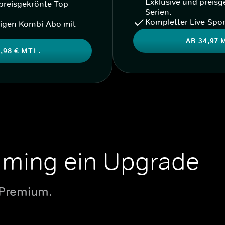
Exklusive und preisg
preisgekrönte Top-
Serien.
Kompletter Live-Spor
igen Kombi-Abo mit
AB 34,97 
,98 € MTL.
aming ein Upgrade
 Premium.