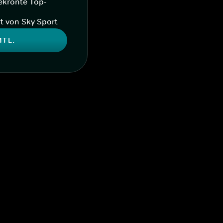
ekrönte Top-
t von Sky Sport
MTL.