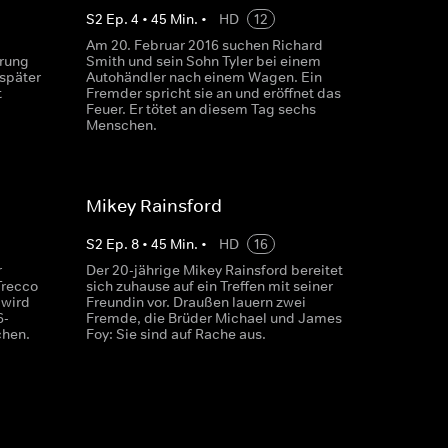
S
2
Ep.
4
•
45
Min.
•
HD
12
Am 20. Februar 2016 suchen Richard
hrung
Smith und sein Sohn Tyler bei einem
 später
Autohändler nach einem Wagen. Ein
t
Fremder spricht sie an und eröffnet das
Feuer. Er tötet an diesem Tag sechs
Menschen.
Mikey Rainsford
S
2
Ep.
8
•
45
Min.
•
HD
16
r
Der 20-jährige Mikey Rainsford bereitet
Trecco
sich zuhause auf ein Treffen mit seiner
 wird
Freundin vor. Draußen lauern zwei
6-
Fremde, die Brüder Michael und James
chen.
Foy: Sie sind auf Rache aus.