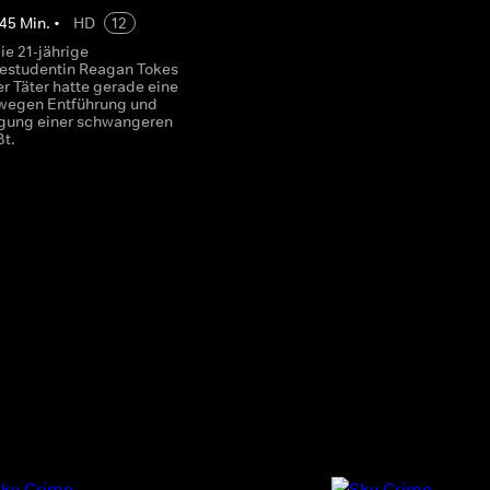
45
Min.
•
HD
12
ie 21-jährige
estudentin Reagan Tokes
er Täter hatte gerade eine
 wegen Entführung und
gung einer schwangeren
ßt.