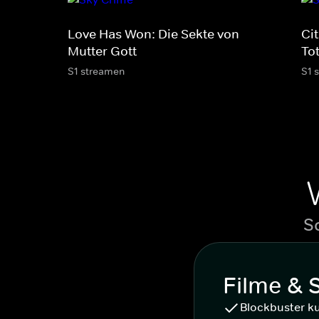
Love Has Won: Die Sekte von
Cit
Mutter Gott
To
S1 streamen
S1 
S
Filme & 
Blockbuster k