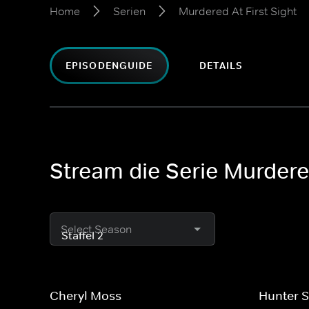
Home
Serien
Murdered At First Sight
EPISODENGUIDE
DETAILS
Stream die Serie Murdered
Select Season
Cheryl Moss
Hunter 