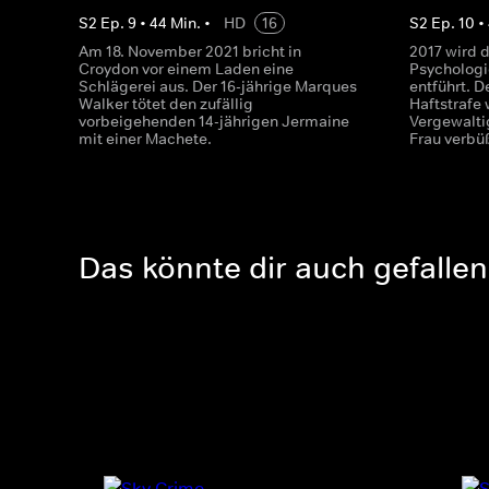
S
2
Ep.
9
•
44
Min.
•
HD
16
S
2
Ep.
10
•
Am 18. November 2021 bricht in
2017 wird d
Croydon vor einem Laden eine
Psychologi
Schlägerei aus. Der 16-jährige Marques
entführt. D
Walker tötet den zufällig
Haftstrafe
vorbeigehenden 14-jährigen Jermaine
Vergewalti
mit einer Machete.
Frau verbü
Das könnte dir auch gefallen