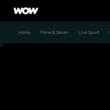
Home
Filme & Serien
Live-Sport