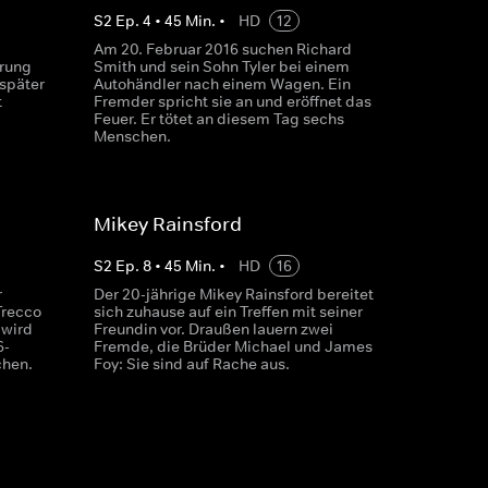
S
2
Ep.
4
•
45
Min.
•
HD
12
Am 20. Februar 2016 suchen Richard
hrung
Smith und sein Sohn Tyler bei einem
 später
Autohändler nach einem Wagen. Ein
t
Fremder spricht sie an und eröffnet das
Feuer. Er tötet an diesem Tag sechs
Menschen.
Mikey Rainsford
S
2
Ep.
8
•
45
Min.
•
HD
16
r
Der 20-jährige Mikey Rainsford bereitet
Trecco
sich zuhause auf ein Treffen mit seiner
 wird
Freundin vor. Draußen lauern zwei
6-
Fremde, die Brüder Michael und James
chen.
Foy: Sie sind auf Rache aus.