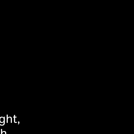
ght,
th