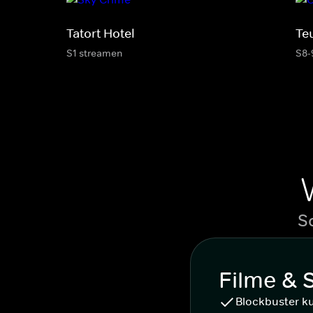
Tatort Hotel
Te
S1 streamen
S8-
S
Filme & 
Blockbuster k