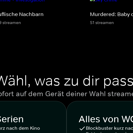
uflische Nachbarn
Murdered: Baby 
9 streamen
S1 streamen
Wähl, was zu dir pass
ofort auf dem Gerät deiner Wahl stream
Serien
Alles von 
urz nach dem Kino
Blockbuster kurz na