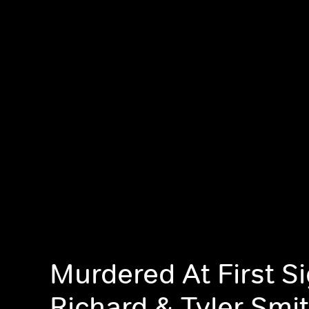
Murdered At First Si
Richard & Tyler Smi