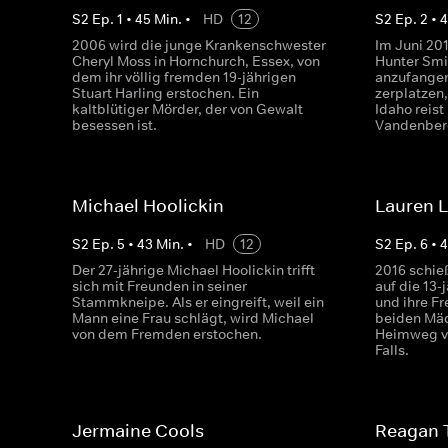
S
2
Ep.
1
•
45
Min.
•
HD
12
S
2
Ep.
2
•
2006 wird die junge Krankenschwester
Im Juni 201
Cheryl Moss in Hornchurch, Essex, von
Hunter Smi
dem ihr völlig fremden 19-jährigen
anzufangen
Stuart Harling erstochen. Ein
zerplatzen,
kaltblütiger Mörder, der von Gewalt
Idaho reist
besessen ist.
Vandenberg 
Michael Hoolickin
Lauren 
S
2
Ep.
5
•
43
Min.
•
HD
12
S
2
Ep.
6
•
Der 27-jährige Michael Hoolickin trifft
2016 schieß
sich mit Freunden in seiner
auf die 13
Stammkneipe. Als er eingreift, weil ein
und ihre F
Mann eine Frau schlägt, wird Michael
beiden Mä
von dem Fremden erstochen.
Heimweg vo
Falls.
Jermaine Cools
Reagan 