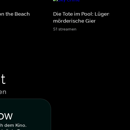
on the Beach
Die Tote im Pool: Lügen, Betrug
mörderische Gier
S1 streamen
t
en
WOW
ch dem Kino.