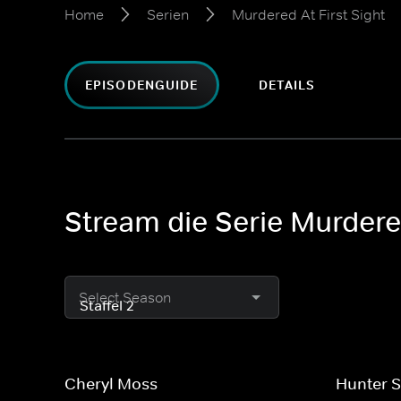
Home
Serien
Murdered At First Sight
EPISODENGUIDE
DETAILS
Stream die Serie Murdered
Select Season
Cheryl Moss
Hunter 