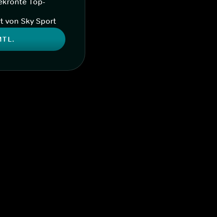
ekrönte Top-
t von Sky Sport
MTL.