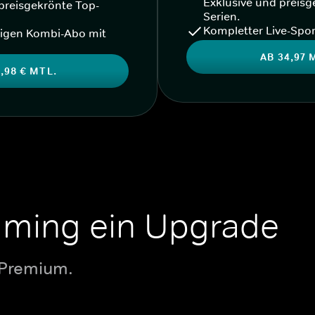
Exklusive und preisg
preisgekrönte Top-
Serien.
Kompletter Live-Spor
igen Kombi-Abo mit
AB 34,97 
,98 € MTL.
aming ein Upgrade
 Premium.