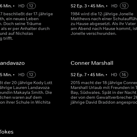
46
Min.
•
HD
12
S
2
Ep.
3
•
45
Min.
•
HD
12
7 beschließt der 17-jährige
1984 wird die 12-jährige Jonelle
th, ein neues Leben
Matthews nach einer Schulauffü
. Doch seine Träume
zu Hause abgesetzt. Als ihr Vater
 als er per Anhalter durch
am Abend nach Hause kommt, is
 und auf Nicholas
Jonelle verschwunden.
trifft.
Landavazo
Conner Marshall
45
Min.
•
HD
12
S
2
Ep.
7
•
45
Min.
•
HD
16
t der 20-jährige Kody Lott
2015 macht der 18-jährige Conne
-jährige Lauren Landavoza
Marshall Urlaub mit Freunden in 
reundin Makayla Smith. Die
Bay, Südwales. Spät in der Nacht
dchen waren auf dem
der von dem Gewaltverbrecher 2
n ihrer Schule in Wichita
jährige David Braddon angespro
Tokes