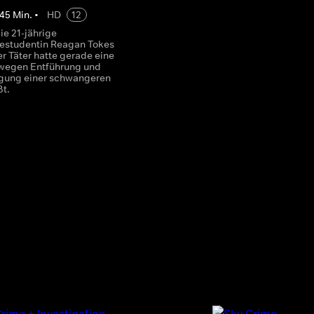
45
Min.
•
HD
12
ie 21-jährige
estudentin Reagan Tokes
er Täter hatte gerade eine
 wegen Entführung und
gung einer schwangeren
ßt.