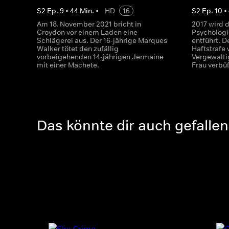
S
2
Ep.
9
•
44
Min.
•
HD
16
S
2
Ep.
10
•
Am 18. November 2021 bricht in
2017 wird d
Croydon vor einem Laden eine
Psychologi
Schlägerei aus. Der 16-jährige Marques
entführt. D
Walker tötet den zufällig
Haftstrafe
vorbeigehenden 14-jährigen Jermaine
Vergewalti
mit einer Machete.
Frau verbü
Das könnte dir auch gefallen