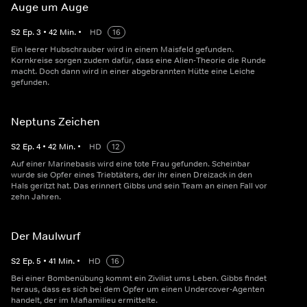
Auge um Auge
S
2
Ep.
3
•
42
Min.
•
HD
16
Ein leerer Hubschrauber wird in einem Maisfeld gefunden.
Kornkreise sorgen zudem dafür, dass eine Alien-Theorie die Runde
macht. Doch dann wird in einer abgebrannten Hütte eine Leiche
gefunden.
Neptuns Zeichen
S
2
Ep.
4
•
42
Min.
•
HD
12
Auf einer Marinebasis wird eine tote Frau gefunden. Scheinbar
wurde sie Opfer eines Triebtäters, der ihr einen Dreizack in den
Hals geritzt hat. Das erinnert Gibbs und sein Team an einen Fall vor
zehn Jahren.
Der Maulwurf
S
2
Ep.
5
•
41
Min.
•
HD
16
Bei einer Bombenübung kommt ein Zivilist ums Leben. Gibbs findet
heraus, dass es sich bei dem Opfer um einen Undercover-Agenten
handelt, der im Mafiamilieu ermittelte.