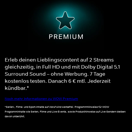
Erleb deinen Lieblingscontent auf 2 Streams
gleichzeitig, in Full HD und mit Dolby Digital 5.1
Surround Sound – ohne Werbung. 7 Tage
kostenlos testen. Danach 6 € mtl. Jederzeit
kündbar.*
Noch mehr Informationen zu WOW Premium
*Serien-, Filme- und Sport-Inhalte auf Abruf sind werbefrei. Programmhinweise für WOW
Programminhalte wie Serien, Filme und Live-Events, sowie Produkthinweise auf Live-Sendern bleiben
davon unberührt.