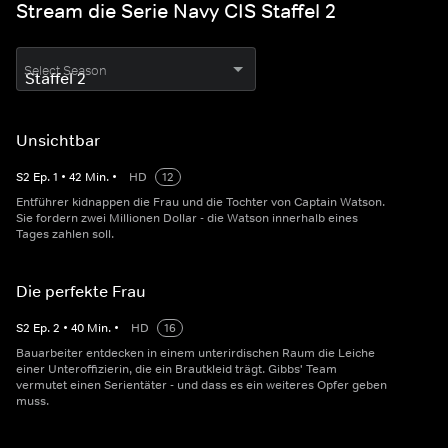
Stream die Serie Navy CIS Staffel 2
Select Season
Unsichtbar
S
2
Ep.
1
•
42
Min.
•
HD
12
Entführer kidnappen die Frau und die Tochter von Captain Watson.
Sie fordern zwei Millionen Dollar - die Watson innerhalb eines
Tages zahlen soll.
Die perfekte Frau
S
2
Ep.
2
•
40
Min.
•
HD
16
Bauarbeiter entdecken in einem unterirdischen Raum die Leiche
einer Unteroffizierin, die ein Brautkleid trägt. Gibbs' Team
vermutet einen Serientäter - und dass es ein weiteres Opfer geben
muss.