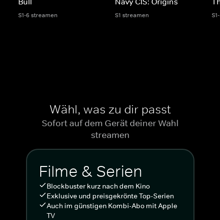
Bull
Navy CIS: Origins
Th
S1-6 streamen
S1 streamen
S1
Wähl, was zu dir passt
Sofort auf dem Gerät deiner Wahl
streamen
Filme & Serien
Blockbuster kurz nach dem Kino
Exklusive und preisgekrönte Top-Serien
Auch im günstigen Kombi-Abo mit Apple
TV