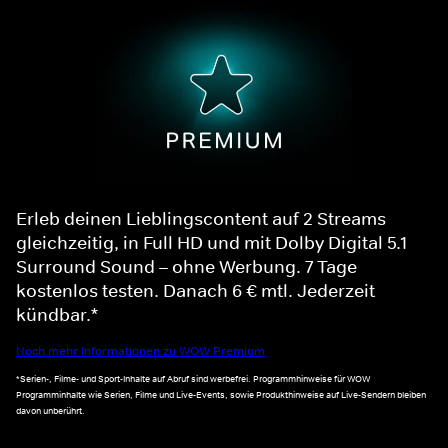
Erleb deinen Lieblingscontent auf 2 Streams
gleichzeitig, in Full HD und mit Dolby Digital 5.1
Surround Sound – ohne Werbung. 7 Tage
kostenlos testen. Danach 6 € mtl. Jederzeit
kündbar.*
Noch mehr Informationen zu WOW Premium
*Serien-, Filme- und Sport-Inhalte auf Abruf sind werbefrei. Programmhinweise für WOW
Programminhalte wie Serien, Filme und Live-Events, sowie Produkthinweise auf Live-Sendern bleiben
davon unberührt.