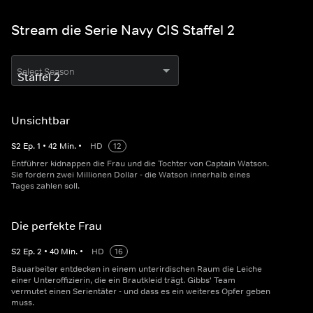
Stream die Serie Navy CIS Staffel 2
Select Season
Unsichtbar
S
2
Ep.
1
•
42
Min.
•
HD
12
Entführer kidnappen die Frau und die Tochter von Captain Watson.
Sie fordern zwei Millionen Dollar - die Watson innerhalb eines
Tages zahlen soll.
Die perfekte Frau
S
2
Ep.
2
•
40
Min.
•
HD
16
Bauarbeiter entdecken in einem unterirdischen Raum die Leiche
einer Unteroffizierin, die ein Brautkleid trägt. Gibbs' Team
vermutet einen Serientäter - und dass es ein weiteres Opfer geben
muss.