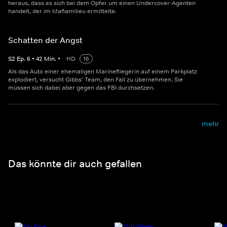
heraus, dass es sich bei dem Opfer um einen Undercover-Agenten
handelt, der im Mafiamilieu ermittelte.
Schatten der Angst
S
2
Ep.
6
•
42
Min.
•
HD
16
Als das Auto einer ehemaligen Marinefliegerin auf einem Parkplatz
explodiert, versucht Gibbs' Team, den Fall zu übernehmen. Sie
müssen sich dabei aber gegen das FBI durchsetzen.
mehr
Das könnte dir auch gefallen