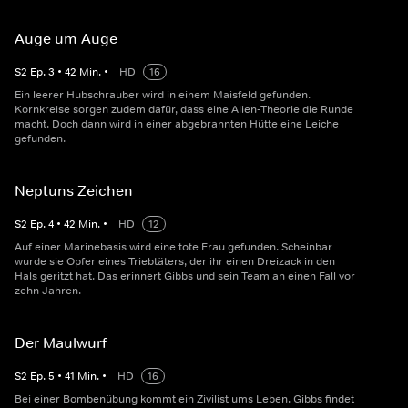
Auge um Auge
S
2
Ep.
3
•
42
Min.
•
HD
16
Ein leerer Hubschrauber wird in einem Maisfeld gefunden.
Kornkreise sorgen zudem dafür, dass eine Alien-Theorie die Runde
macht. Doch dann wird in einer abgebrannten Hütte eine Leiche
gefunden.
Neptuns Zeichen
S
2
Ep.
4
•
42
Min.
•
HD
12
Auf einer Marinebasis wird eine tote Frau gefunden. Scheinbar
wurde sie Opfer eines Triebtäters, der ihr einen Dreizack in den
Hals geritzt hat. Das erinnert Gibbs und sein Team an einen Fall vor
zehn Jahren.
Der Maulwurf
S
2
Ep.
5
•
41
Min.
•
HD
16
Bei einer Bombenübung kommt ein Zivilist ums Leben. Gibbs findet