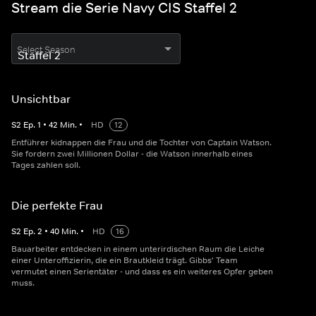
Stream die Serie Navy CIS Staffel 2
Select Season
Unsichtbar
S
2
Ep.
1
•
42
Min.
•
HD
12
Entführer kidnappen die Frau und die Tochter von Captain Watson.
Sie fordern zwei Millionen Dollar - die Watson innerhalb eines
Tages zahlen soll.
Die perfekte Frau
S
2
Ep.
2
•
40
Min.
•
HD
16
Bauarbeiter entdecken in einem unterirdischen Raum die Leiche
einer Unteroffizierin, die ein Brautkleid trägt. Gibbs' Team
vermutet einen Serientäter - und dass es ein weiteres Opfer geben
muss.