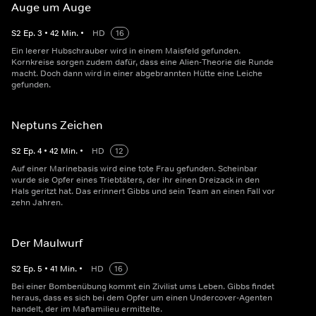
Auge um Auge
S
2
Ep.
3
•
42
Min.
•
HD
16
Ein leerer Hubschrauber wird in einem Maisfeld gefunden.
Kornkreise sorgen zudem dafür, dass eine Alien-Theorie die Runde
macht. Doch dann wird in einer abgebrannten Hütte eine Leiche
gefunden.
Neptuns Zeichen
S
2
Ep.
4
•
42
Min.
•
HD
12
Auf einer Marinebasis wird eine tote Frau gefunden. Scheinbar
wurde sie Opfer eines Triebtäters, der ihr einen Dreizack in den
Hals geritzt hat. Das erinnert Gibbs und sein Team an einen Fall vor
zehn Jahren.
Der Maulwurf
S
2
Ep.
5
•
41
Min.
•
HD
16
Bei einer Bombenübung kommt ein Zivilist ums Leben. Gibbs findet
heraus, dass es sich bei dem Opfer um einen Undercover-Agenten
handelt, der im Mafiamilieu ermittelte.