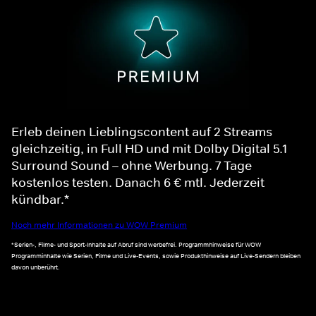
Erleb deinen Lieblingscontent auf 2 Streams
gleichzeitig, in Full HD und mit Dolby Digital 5.1
Surround Sound – ohne Werbung. 7 Tage
kostenlos testen. Danach 6 € mtl. Jederzeit
kündbar.*
Noch mehr Informationen zu WOW Premium
*Serien-, Filme- und Sport-Inhalte auf Abruf sind werbefrei. Programmhinweise für WOW
Programminhalte wie Serien, Filme und Live-Events, sowie Produkthinweise auf Live-Sendern bleiben
davon unberührt.