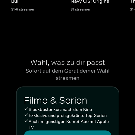
Bull
Navy CIS: Origins
Th
S1-6 streamen
S1 streamen
S1
Wähl, was zu dir passt
Sofort auf dem Gerät deiner Wahl
streamen
Filme & Serien
Blockbuster kurz nach dem Kino
Exklusive und preisgekrönte Top-Serien
Auch im günstigen Kombi-Abo mit Apple
TV