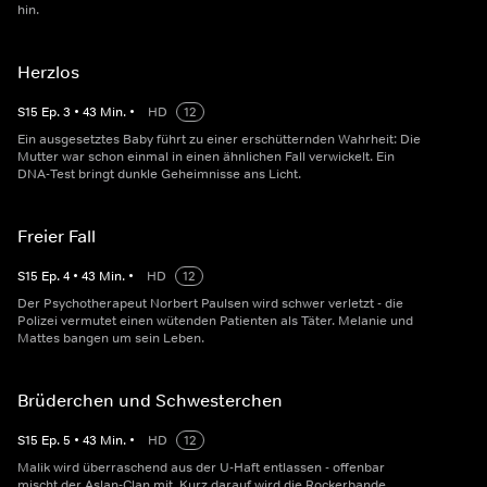
hin.
Herzlos
S
15
Ep.
3
•
43
Min.
•
HD
12
Ein ausgesetztes Baby führt zu einer erschütternden Wahrheit: Die
Mutter war schon einmal in einen ähnlichen Fall verwickelt. Ein
DNA-Test bringt dunkle Geheimnisse ans Licht.
Freier Fall
S
15
Ep.
4
•
43
Min.
•
HD
12
Der Psychotherapeut Norbert Paulsen wird schwer verletzt - die
Polizei vermutet einen wütenden Patienten als Täter. Melanie und
Mattes bangen um sein Leben.
Brüderchen und Schwesterchen
S
15
Ep.
5
•
43
Min.
•
HD
12
Malik wird überraschend aus der U-Haft entlassen - offenbar
mischt der Aslan-Clan mit. Kurz darauf wird die Rockerbande