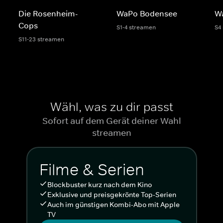
Die Rosenheim-
WaPo Bodensee
Wa
Cops
S1-4 streamen
S4
S11-23 streamen
Wähl, was zu dir passt
Sofort auf dem Gerät deiner Wahl
streamen
Filme & Serien
Blockbuster kurz nach dem Kino
Exklusive und preisgekrönte Top-Serien
Auch im günstigen Kombi-Abo mit Apple
TV