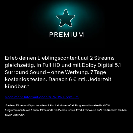
Erleb deinen Lieblingscontent auf 2 Streams
gleichzeitig, in Full HD und mit Dolby Digital 5.1
Surround Sound – ohne Werbung. 7 Tage
kostenlos testen. Danach 6 € mtl. Jederzeit
kündbar.*
Noch mehr Informationen zu WOW Premium
*Serien-, Filme- und Sport-Inhalte auf Abruf sind werbefrei. Programmhinweise für WOW
Programminhalte wie Serien, Filme und Live-Events, sowie Produkthinweise auf Live-Sendern bleiben
davon unberührt.