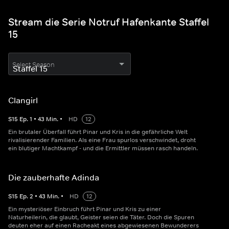
Stream die Serie Notruf Hafenkante Staffel
15
Select Season
Clangirl
S
15
Ep.
1
•
43
Min.
•
HD
12
Ein brutaler Überfall führt Pinar und Kris in die gefährliche Welt
rivalisierender Familien. Als eine Frau spurlos verschwindet, droht
ein blutiger Machtkampf - und die Ermittler müssen rasch handeln.
Die zauberhafte Adinda
S
15
Ep.
2
•
43
Min.
•
HD
12
Ein mysteriöser Einbruch führt Pinar und Kris zu einer
Naturheilerin, die glaubt, Geister seien die Täter. Doch die Spuren
deuten eher auf einen Racheakt eines abgewiesenen Bewunderers