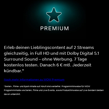
Erleb deinen Lieblingscontent auf 2 Streams
gleichzeitig, in Full HD und mit Dolby Digital 5.1
Surround Sound – ohne Werbung. 7 Tage
kostenlos testen. Danach 6 € mtl. Jederzeit
kündbar.*
Noch mehr Informationen zu WOW Premium
*Serien-, Filme- und Sport-Inhalte auf Abruf sind werbefrei. Programmhinweise für WOW
Programminhalte wie Serien, Filme und Live-Events, sowie Produkthinweise auf Live-Sendern bleiben
davon unberührt.