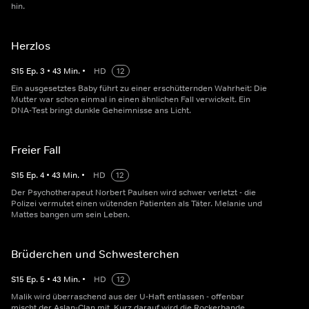
hin.
Herzlos
S
15
Ep.
3
•
43
Min.
•
HD
12
Ein ausgesetztes Baby führt zu einer erschütternden Wahrheit: Die
Mutter war schon einmal in einen ähnlichen Fall verwickelt. Ein
DNA-Test bringt dunkle Geheimnisse ans Licht.
Freier Fall
S
15
Ep.
4
•
43
Min.
•
HD
12
Der Psychotherapeut Norbert Paulsen wird schwer verletzt - die
Polizei vermutet einen wütenden Patienten als Täter. Melanie und
Mattes bangen um sein Leben.
Brüderchen und Schwesterchen
S
15
Ep.
5
•
43
Min.
•
HD
12
Malik wird überraschend aus der U-Haft entlassen - offenbar
mischt der Aslan-Clan mit. Kurz darauf wird die Rockerbande