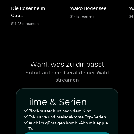
Die Rosenheim-
WaPo Bodensee
Wa
Cops
S1-4 streamen
S4
S11-23 streamen
Wähl, was zu dir passt
Sofort auf dem Gerät deiner Wahl
streamen
Filme & Serien
Blockbuster kurz nach dem Kino
Exklusive und preisgekrönte Top-Serien
Auch im günstigen Kombi-Abo mit Apple
TV