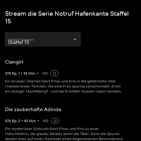
Stream die Serie Notruf Hafenkante Staffel
15
Select Season
Clangirl
S
15
Ep.
1
•
43
Min.
•
HD
12
Ein brutaler Überfall führt Pinar und Kris in die gefährliche Welt
rivalisierender Familien. Als eine Frau spurlos verschwindet, droht
ein blutiger Machtkampf - und die Ermittler müssen rasch handeln.
Die zauberhafte Adinda
S
15
Ep.
2
•
43
Min.
•
HD
12
Ein mysteriöser Einbruch führt Pinar und Kris zu einer
Naturheilerin, die glaubt, Geister seien die Täter. Doch die Spuren
deuten eher auf einen Racheakt eines abgewiesenen Bewunderers