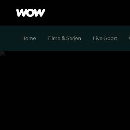
Home
Filme & Serien
Live-Sport