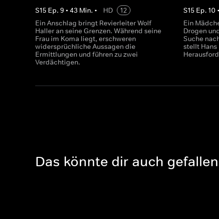
S
15
Ep.
9
•
43
Min.
•
HD
12
S
15
Ep.
10
Ein Anschlag bringt Revierleiter Wolf
Ein Mädche
Haller an seine Grenzen. Während seine
Drogen und 
Frau im Koma liegt, erschweren
Suche nach
widersprüchliche Aussagen die
stellt Hans
Ermittlungen und führen zu zwei
Herausfor
Verdächtigen.
Das könnte dir auch gefallen