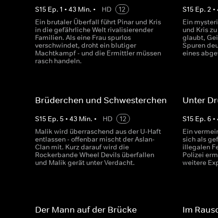
S
15
Ep.
1
•
43
Min.
•
HD
12
S
15
Ep.
2
•
Ein brutaler Überfall führt Pinar und Kris
Ein mysteri
in die gefährliche Welt rivalisierender
und Kris zu
Familien. Als eine Frau spurlos
glaubt, Gei
verschwindet, droht ein blutiger
Spuren deu
Machtkampf - und die Ermittler müssen
eines abge
rasch handeln.
Brüderchen und Schwesterchen
Unter D
S
15
Ep.
5
•
43
Min.
•
HD
12
S
15
Ep.
6
•
Malik wird überraschend aus der U-Haft
Ein vermei
entlassen - offenbar mischt der Aslan-
sich als ge
Clan mit. Kurz darauf wird die
illegalen 
Rockerbande Wheel Devils überfallen
Polizei erm
und Malik gerät unter Verdacht.
weitere Ex
Der Mann auf der Brücke
Im Raus