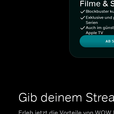
Filme & 
Blockbuster k
Exklusive und 
Serien
Auch im günst
Apple TV
AB 5
Gib deinem Stre
Erleb jetzt die Vorteile von WOW