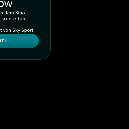
WOW
ch dem Kino.
ekrönte Top-
t von Sky Sport
MTL.