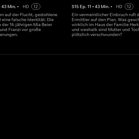
•
43
Min.
•
HD
12
S
15
Ep.
11
•
43
Min.
•
HD
12
n auf der Flucht, gestohlene
Ein vermeintlicher Einbruch ruft 
eine falsche Identität: Die
Ermittler auf den Plan. Was gesc
 der 16-jährigen Mia Beier
wirklich im Haus der Familie Herte
 und Franzi vor große
und weshalb sind Mutter und Toc
derungen.
plötzlich verschwunden?