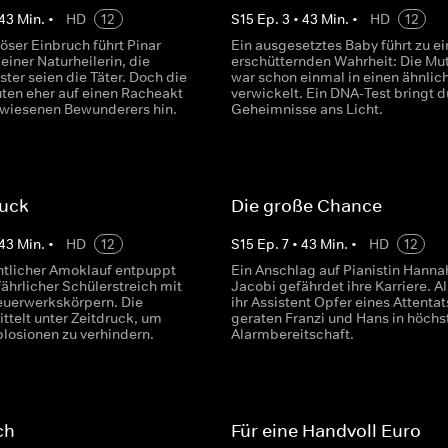
43
Min.
•
HD
12
S
15
Ep.
3
•
43
Min.
•
HD
12
öser Einbruch führt Pinar
Ein ausgesetztes Baby führt zu ei
 einer Naturheilerin, die
erschütternden Wahrheit: Die Mut
ster seien die Täter. Doch die
war schon einmal in einen ähnlich
ten eher auf einen Racheakt
verwickelt. Ein DNA-Test bringt 
wiesenen Bewunderers hin.
Geheimnisse ans Licht.
ruck
Die große Chance
43
Min.
•
HD
12
S
15
Ep.
7
•
43
Min.
•
HD
12
ntlicher Amoklauf entpuppt
Ein Anschlag auf Pianistin Hanna
fährlicher Schülerstreich mit
Jacobi gefährdet ihre Karriere. A
Feuerwerkskörpern. Die
ihr Assistent Opfer eines Attentat
ittelt unter Zeitdruck, um
geraten Franzi und Hans in höchs
plosionen zu verhindern.
Alarmbereitschaft.
ch
Für eine Handvoll Euro