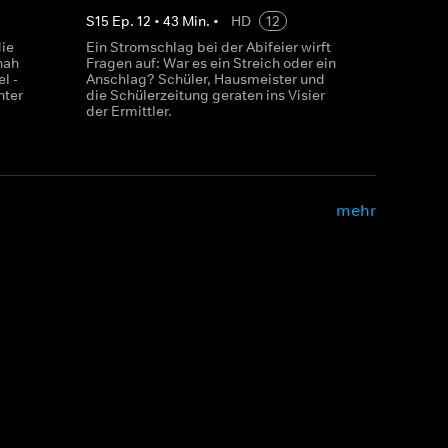
S
15
Ep.
12
•
43
Min.
•
HD
12
die
Ein Stromschlag bei der Abifeier wirft
hah
Fragen auf: War es ein Streich oder ein
l -
Anschlag? Schüler, Hausmeister und
hter
die Schülerzeitung geraten ins Visier
der Ermittler.
mehr