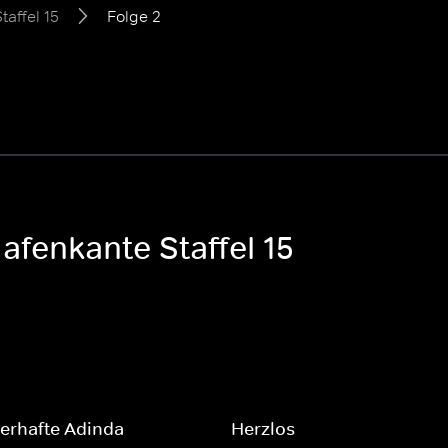
taffel 15
Folge 2
afenkante Staffel 15
erhafte Adinda
Herzlos