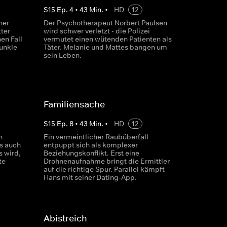
S
15
Ep.
4
•
43
Min.
•
HD
12
ner
Der Psychotherapeut Norbert Paulsen
ter
wird schwer verletzt - die Polizei
en Fall
vermutet einen wütenden Patienten als
dunkle
Täter. Melanie und Mattes bangen um
sein Leben.
Familiensache
S
15
Ep.
8
•
43
Min.
•
HD
12
h
Ein vermeintlicher Raubüberfall
ls auch
entpuppt sich als komplexer
s wird,
Beziehungskonflikt. Erst eine
te
Drohnenaufnahme bringt die Ermittler
auf die richtige Spur. Parallel kämpft
Hans mit seiner Dating-App.
Abistreich