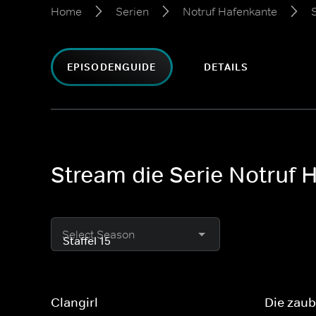
Home
Serien
Notruf Hafenkante
S
EPISODENGUIDE
DETAILS
Stream die Serie Notruf H
Select Season
Clangirl
Die zaub