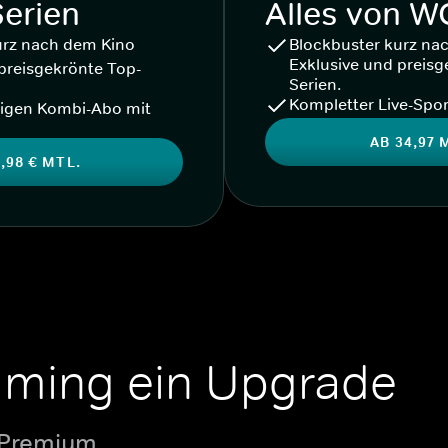
Serien
Alles von 
urz nach dem Kino
Blockbuster kurz na
Exklusive und preisg
preisgekrönte Top-
Serien.
Kompletter Live-Spor
igen Kombi-Abo mit
AB 34,97 
,98 € MTL.
aming ein Upgrade
 Premium.