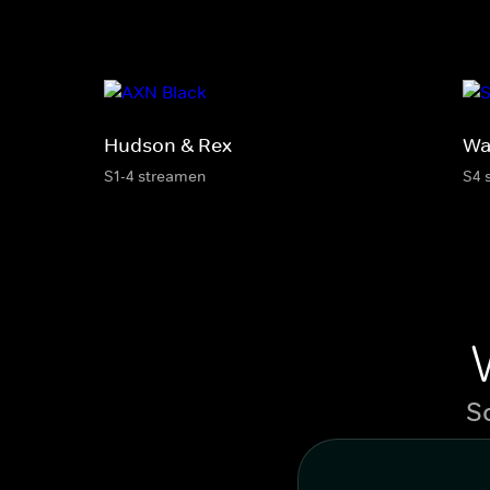
Hudson & Rex
Wa
S1-4 streamen
S4 
S