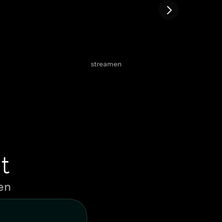
streamen
t
en