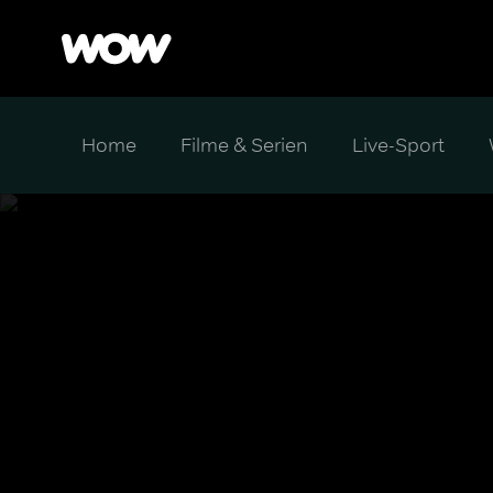
Home
Filme & Serien
Live-Sport