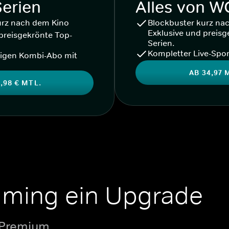
Serien
Alles von 
urz nach dem Kino
Blockbuster kurz na
Exklusive und preisg
preisgekrönte Top-
Serien.
Kompletter Live-Spor
igen Kombi-Abo mit
AB 34,97 
,98 € MTL.
aming ein Upgrade
 Premium.