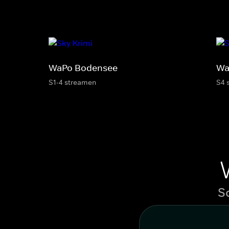
WaPo Bodensee
Wa
S1-4 streamen
S4 
S