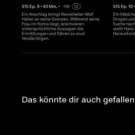
S
15
Ep.
9
•
43
Min.
•
HD
12
S
15
Ep.
10
Ein Anschlag bringt Revierleiter Wolf
Ein Mädche
Haller an seine Grenzen. Während seine
Drogen und 
Frau im Koma liegt, erschweren
Suche nach
widersprüchliche Aussagen die
stellt Hans
Ermittlungen und führen zu zwei
Herausfor
Verdächtigen.
Das könnte dir auch gefallen