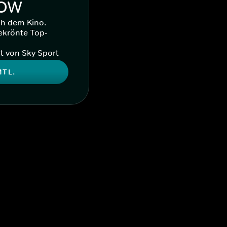
WOW
ch dem Kino.
ekrönte Top-
t von Sky Sport
MTL.