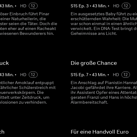
43
Min.
•
HD
12
S
15
Ep.
3
•
43
Min.
•
HD
12
öser Einbruch führt Pinar
Ein ausgesetztes Baby führt zu ei
 einer Naturheilerin, die
erschütternden Wahrheit: Die Mut
ster seien die Täter. Doch die
war schon einmal in einen ähnlich
ten eher auf einen Racheakt
verwickelt. Ein DNA-Test bringt 
wiesenen Bewunderers hin.
Geheimnisse ans Licht.
ruck
Die große Chance
43
Min.
•
HD
12
S
15
Ep.
7
•
43
Min.
•
HD
12
ntlicher Amoklauf entpuppt
Ein Anschlag auf Pianistin Hanna
fährlicher Schülerstreich mit
Jacobi gefährdet ihre Karriere. A
Feuerwerkskörpern. Die
ihr Assistent Opfer eines Attentat
ittelt unter Zeitdruck, um
geraten Franzi und Hans in höchs
plosionen zu verhindern.
Alarmbereitschaft.
ch
Für eine Handvoll Euro