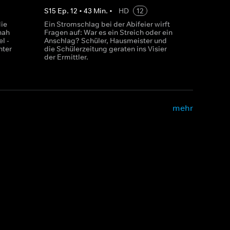
S
15
Ep.
12
•
43
Min.
•
HD
12
die
Ein Stromschlag bei der Abifeier wirft
hah
Fragen auf: War es ein Streich oder ein
l -
Anschlag? Schüler, Hausmeister und
hter
die Schülerzeitung geraten ins Visier
der Ermittler.
mehr