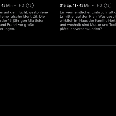
•
43
Min.
•
HD
12
S
15
Ep.
11
•
43
Min.
•
HD
12
n auf der Flucht, gestohlene
Ein vermeintlicher Einbruch ruft 
eine falsche Identität: Die
Ermittler auf den Plan. Was gesc
 der 16-jährigen Mia Beier
wirklich im Haus der Familie Herte
 und Franzi vor große
und weshalb sind Mutter und Toc
derungen.
plötzlich verschwunden?