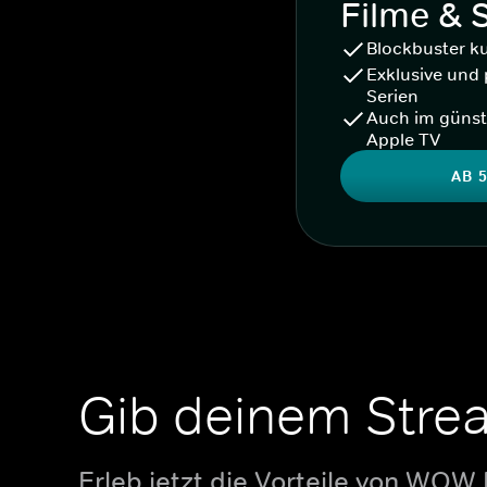
Filme & 
Blockbuster k
Exklusive und 
Serien
Auch im günst
Apple TV
AB 5
Gib deinem Stre
Erleb jetzt die Vorteile von WOW