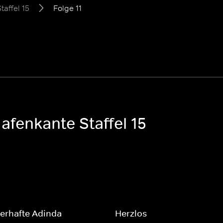
taffel 15
Folge 11
afenkante Staffel 15
erhafte Adinda
Herzlos