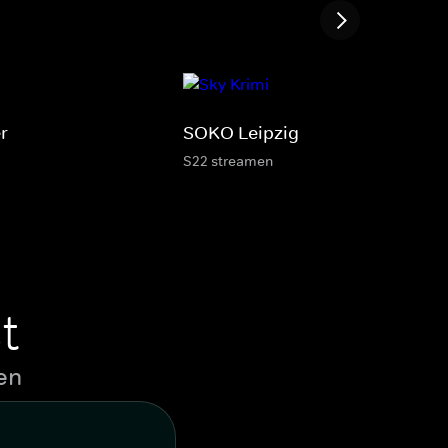
r
SOKO Leipzig
S22 streamen
t
en