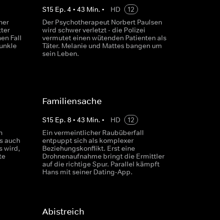
S
15
Ep.
4
•
43
Min.
•
HD
12
ner
Der Psychotherapeut Norbert Paulsen
ter
wird schwer verletzt - die Polizei
en Fall
vermutet einen wütenden Patienten als
dunkle
Täter. Melanie und Mattes bangen um
sein Leben.
Familiensache
S
15
Ep.
8
•
43
Min.
•
HD
12
h
Ein vermeintlicher Raubüberfall
ls auch
entpuppt sich als komplexer
s wird,
Beziehungskonflikt. Erst eine
te
Drohnenaufnahme bringt die Ermittler
auf die richtige Spur. Parallel kämpft
Hans mit seiner Dating-App.
Abistreich