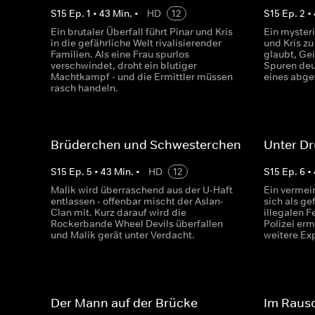
S
15
Ep.
1
•
43
Min.
•
HD
12
S
15
Ep.
2
•
Ein brutaler Überfall führt Pinar und Kris
Ein mysteri
in die gefährliche Welt rivalisierender
und Kris zu
Familien. Als eine Frau spurlos
glaubt, Gei
verschwindet, droht ein blutiger
Spuren deu
Machtkampf - und die Ermittler müssen
eines abge
rasch handeln.
Brüderchen und Schwesterchen
Unter D
S
15
Ep.
5
•
43
Min.
•
HD
12
S
15
Ep.
6
•
Malik wird überraschend aus der U-Haft
Ein vermei
entlassen - offenbar mischt der Aslan-
sich als ge
Clan mit. Kurz darauf wird die
illegalen 
Rockerbande Wheel Devils überfallen
Polizei erm
und Malik gerät unter Verdacht.
weitere Ex
Der Mann auf der Brücke
Im Raus