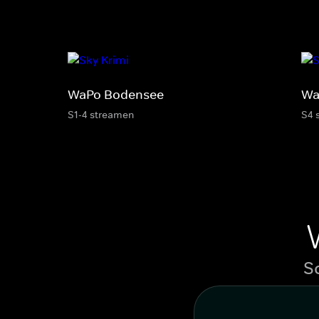
WaPo Bodensee
Wa
S1-4 streamen
S4 
S