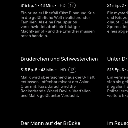
S
15
Ep.
1
•
43
Min.
•
HD
12
S
15
Ep.
2
•
Ein brutaler Überfall führt Pinar und Kris
Ein mysteri
in die gefährliche Welt rivalisierender
und Kris zu
Familien. Als eine Frau spurlos
glaubt, Gei
verschwindet, droht ein blutiger
Spuren deu
Machtkampf - und die Ermittler müssen
eines abge
rasch handeln.
Brüderchen und Schwesterchen
Unter D
S
15
Ep.
5
•
43
Min.
•
HD
12
S
15
Ep.
6
•
Malik wird überraschend aus der U-Haft
Ein vermei
entlassen - offenbar mischt der Aslan-
sich als ge
Clan mit. Kurz darauf wird die
illegalen 
Rockerbande Wheel Devils überfallen
Polizei erm
und Malik gerät unter Verdacht.
weitere Ex
Der Mann auf der Brücke
Im Raus