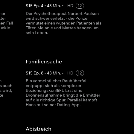
S
15
Ep.
4
•
43
Min.
•
HD
12
ner
Der Psychotherapeut Norbert Paulsen
ter
wird schwer verletzt - die Polizei
en Fall
vermutet einen wütenden Patienten als
dunkle
Täter. Melanie und Mattes bangen um
sein Leben.
Familiensache
S
15
Ep.
8
•
43
Min.
•
HD
12
h
Ein vermeintlicher Raubüberfall
ls auch
entpuppt sich als komplexer
s wird,
Beziehungskonflikt. Erst eine
te
Drohnenaufnahme bringt die Ermittler
auf die richtige Spur. Parallel kämpft
Hans mit seiner Dating-App.
Abistreich