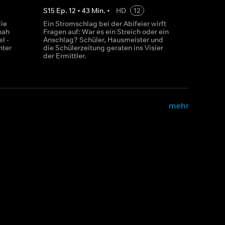
S
15
Ep.
12
•
43
Min.
•
HD
12
die
Ein Stromschlag bei der Abifeier wirft
hah
Fragen auf: War es ein Streich oder ein
l -
Anschlag? Schüler, Hausmeister und
hter
die Schülerzeitung geraten ins Visier
der Ermittler.
mehr