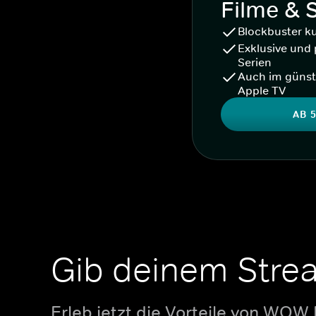
Filme & 
Blockbuster k
Exklusive und 
Serien
Auch im günst
Apple TV
AB 5
Gib deinem Stre
Erleb jetzt die Vorteile von WOW