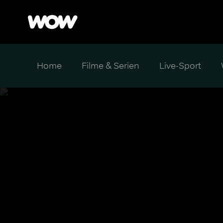
Home
Filme & Serien
Live-Sport