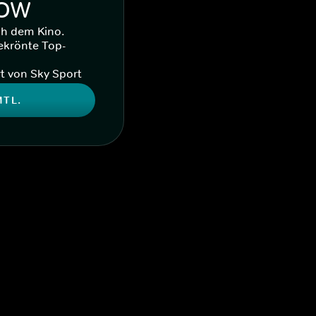
WOW
ch dem Kino.
ekrönte Top-
t von Sky Sport
MTL.