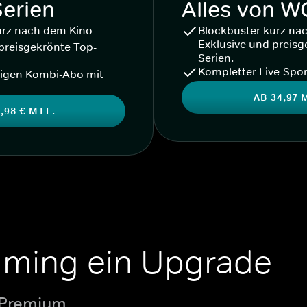
Serien
Alles von 
urz nach dem Kino
Blockbuster kurz na
Exklusive und preisg
preisgekrönte Top-
Serien.
Kompletter Live-Spor
igen Kombi-Abo mit
AB 34,97 
,98 € MTL.
aming ein Upgrade
 Premium.