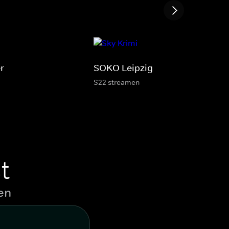
r
SOKO Leipzig
S22 streamen
t
en