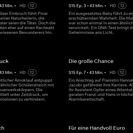
43
Min.
•
HD
12
S
15
Ep.
3
•
43
Min.
•
HD
12
öser Einbruch führt Pinar
Ein ausgesetztes Baby führt zu ei
 einer Naturheilerin, die
erschütternden Wahrheit: Die Mut
ster seien die Täter. Doch die
war schon einmal in einen ähnlich
ten eher auf einen Racheakt
verwickelt. Ein DNA-Test bringt 
wiesenen Bewunderers hin.
Geheimnisse ans Licht.
ruck
Die große Chance
43
Min.
•
HD
12
S
15
Ep.
7
•
43
Min.
•
HD
12
ntlicher Amoklauf entpuppt
Ein Anschlag auf Pianistin Hanna
fährlicher Schülerstreich mit
Jacobi gefährdet ihre Karriere. A
Feuerwerkskörpern. Die
ihr Assistent Opfer eines Attentat
ittelt unter Zeitdruck, um
geraten Franzi und Hans in höchs
plosionen zu verhindern.
Alarmbereitschaft.
ch
Für eine Handvoll Euro