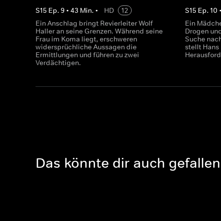
S
15
Ep.
9
•
43
Min.
•
HD
12
S
15
Ep.
10
Ein Anschlag bringt Revierleiter Wolf
Ein Mädche
Haller an seine Grenzen. Während seine
Drogen und 
Frau im Koma liegt, erschweren
Suche nach
widersprüchliche Aussagen die
stellt Hans
Ermittlungen und führen zu zwei
Herausfor
Verdächtigen.
Das könnte dir auch gefallen