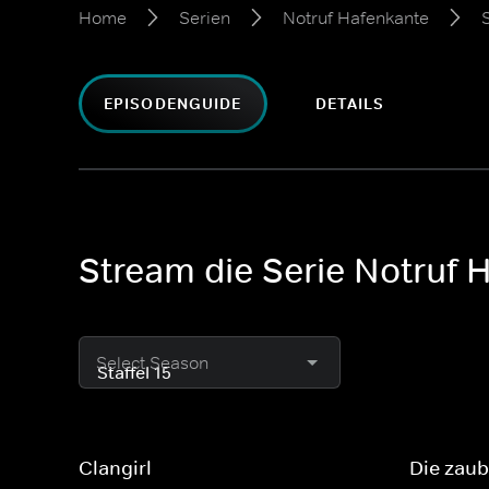
Home
Serien
Notruf Hafenkante
S
EPISODENGUIDE
DETAILS
Stream die Serie Notruf H
Select Season
Clangirl
Die zaub