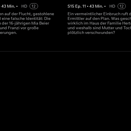
•
43
Min.
•
HD
12
S
15
Ep.
11
•
43
Min.
•
HD
12
n auf der Flucht, gestohlene
Ein vermeintlicher Einbruch ruft 
eine falsche Identität: Die
Ermittler auf den Plan. Was gesc
 der 16-jährigen Mia Beier
wirklich im Haus der Familie Herte
 und Franzi vor große
und weshalb sind Mutter und Toc
derungen.
plötzlich verschwunden?