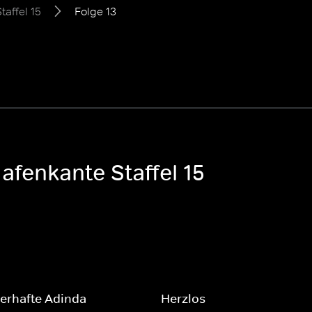
taffel 15
Folge 13
afenkante Staffel 15
erhafte Adinda
Herzlos