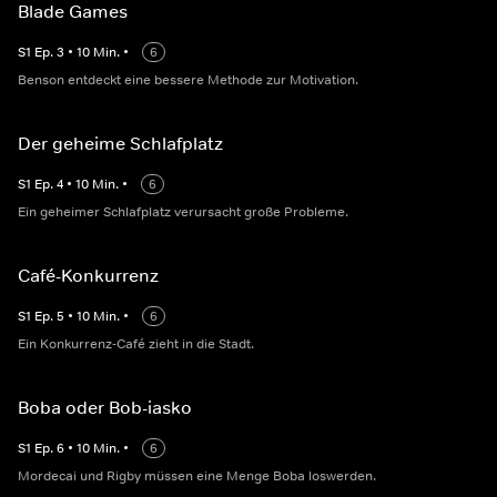
Blade Games
S
1
Ep.
3
•
10
Min.
•
6
Benson entdeckt eine bessere Methode zur Motivation.
Der geheime Schlafplatz
S
1
Ep.
4
•
10
Min.
•
6
Ein geheimer Schlafplatz verursacht große Probleme.
Café-Konkurrenz
S
1
Ep.
5
•
10
Min.
•
6
Ein Konkurrenz-Café zieht in die Stadt.
Boba oder Bob-iasko
S
1
Ep.
6
•
10
Min.
•
6
Mordecai und Rigby müssen eine Menge Boba loswerden.