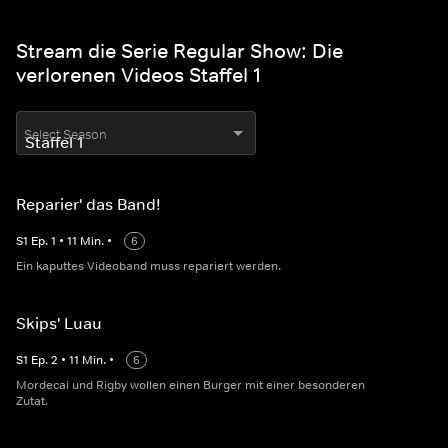
Stream die Serie Regular Show: Die
verlorenen Videos Staffel 1
Select Season
Reparier' das Band!
S
1
Ep.
1
•
11
Min.
•
6
Ein kaputtes Videoband muss repariert werden.
Skips' Luau
S
1
Ep.
2
•
11
Min.
•
6
Mordecai und Rigby wollen einen Burger mit einer besonderen
Zutat.