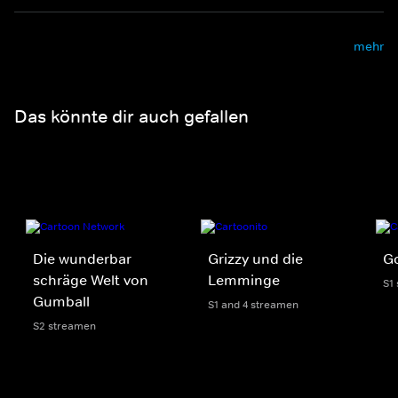
mehr
Das könnte dir auch gefallen
Die wunderbar
Grizzy und die
Go
schräge Welt von
Lemminge
S1
Gumball
S1 and 4 streamen
S2 streamen