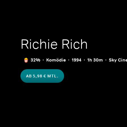
Richie Rich
32%
Komödie
1994
1h 30m
Sky Cin
AB 5,98 € MTL.