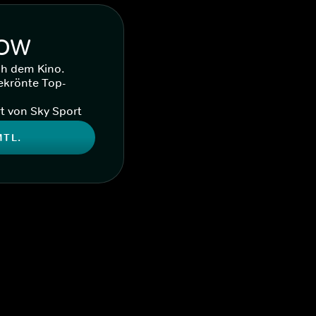
WOW
ch dem Kino.
ekrönte Top-
t von Sky Sport
MTL.