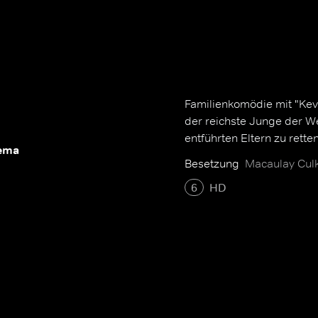
Familienkomödie mit "Kevi
der reichste Junge der We
entführten Eltern zu retten
ema
Besetzung
Macaulay Culk
6
HD