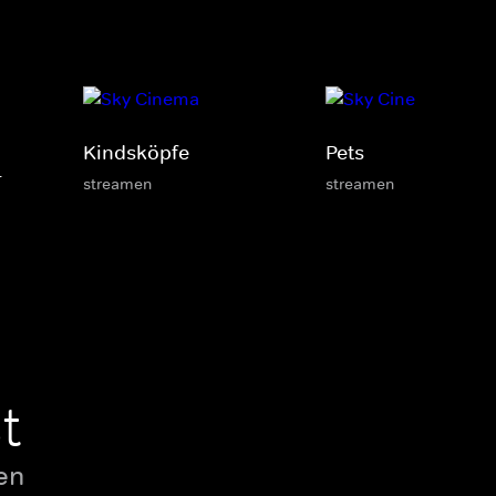
Kindsköpfe
Pets
r
streamen
streamen
t
en