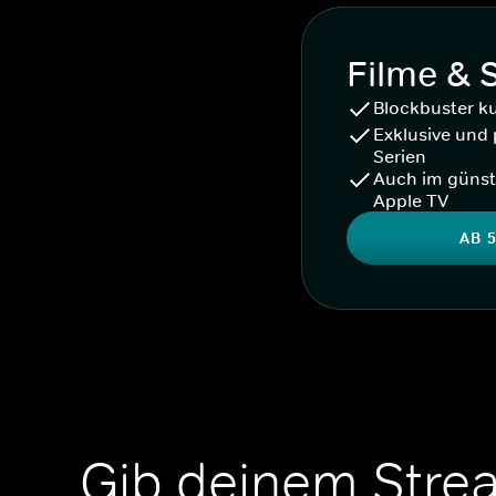
Filme & 
Blockbuster k
Exklusive und 
Serien
Auch im günst
Apple TV
AB 5
Gib deinem Stre