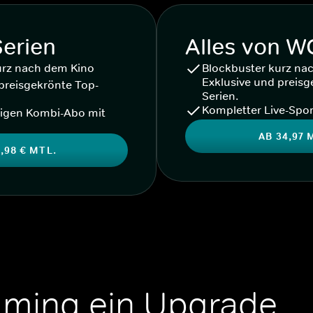
Serien
Alles von 
urz nach dem Kino
Blockbuster kurz na
Exklusive und preisg
preisgekrönte Top-
Serien.
Kompletter Live-Spor
igen Kombi-Abo mit
AB 34,97 
,98 € MTL.
aming ein Upgrade