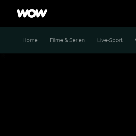
Home
Filme & Serien
Live-Sport