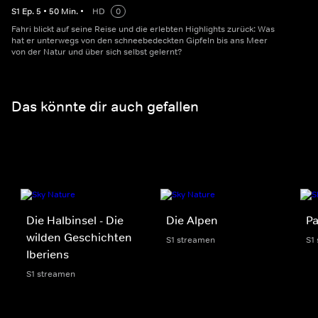
S
1
Ep.
5
•
50
Min.
•
HD
0
Fahri blickt auf seine Reise und die erlebten Highlights zurück: Was
hat er unterwegs von den schneebedeckten Gipfeln bis ans Meer
von der Natur und über sich selbst gelernt?
Das könnte dir auch gefallen
Die Halbinsel - Die
Die Alpen
Pa
wilden Geschichten
S1 streamen
S1
Iberiens
S1 streamen