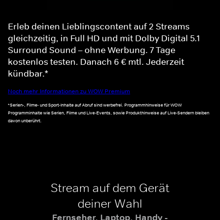
Erleb deinen Lieblingscontent auf 2 Streams
gleichzeitig, in Full HD und mit Dolby Digital 5.1
Surround Sound – ohne Werbung. 7 Tage
kostenlos testen. Danach 6 € mtl. Jederzeit
kündbar.*
Noch mehr Informationen zu WOW Premium
*Serien-, Filme- und Sport-Inhalte auf Abruf sind werbefrei. Programmhinweise für WOW
Programminhalte wie Serien, Filme und Live-Events, sowie Produkthinweise auf Live-Sendern bleiben
davon unberührt.
Stream auf dem Gerät
deiner Wahl
Fernseher, Laptop, Handy -