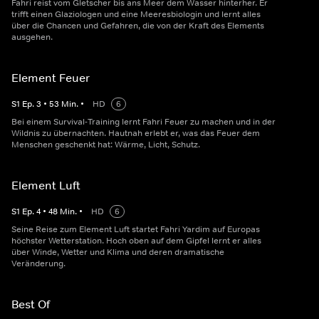
Fahri reist vom Gletscher bis ans Meer dem Wasser hinterher. Er
trifft einen Glaziologen und eine Meeresbiologin und lernt alles
über die Chancen und Gefahren, die von der Kraft des Elements
ausgehen.
Element Feuer
S
1
Ep.
3
•
53
Min.
•
HD
6
Bei einem Survival-Training lernt Fahri Feuer zu machen und in der
Wildnis zu übernachten. Hautnah erlebt er, was das Feuer dem
Menschen geschenkt hat: Wärme, Licht, Schutz.
Element Luft
S
1
Ep.
4
•
48
Min.
•
HD
6
Seine Reise zum Element Luft startet Fahri Yardim auf Europas
höchster Wetterstation. Hoch oben auf dem Gipfel lernt er alles
über Winde, Wetter und Klima und deren dramatische
Veränderung.
Best Of