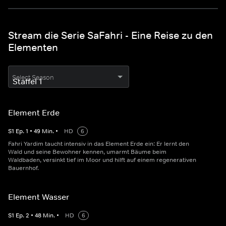
Stream die Serie SaFahri - Eine Reise zu den
Elementen
Select Season
Element Erde
S
1
Ep.
1
•
49
Min.
•
HD
6
Fahri Yardim taucht intensiv in das Element Erde ein: Er lernt den
Wald und seine Bewohner kennen, umarmt Bäume beim
Waldbaden, versinkt tief im Moor und hilft auf einem regenerativen
Bauernhof.
Element Wasser
S
1
Ep.
2
•
48
Min.
•
HD
6