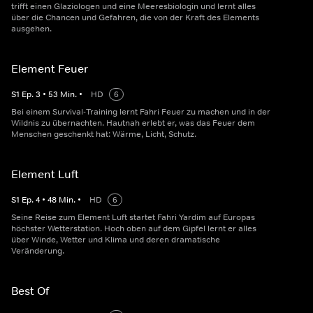
trifft einen Glaziologen und eine Meeresbiologin und lernt alles
über die Chancen und Gefahren, die von der Kraft des Elements
ausgehen.
Element Feuer
S
1
Ep.
3
•
53
Min.
•
HD
6
Bei einem Survival-Training lernt Fahri Feuer zu machen und in der
Wildnis zu übernachten. Hautnah erlebt er, was das Feuer dem
Menschen geschenkt hat: Wärme, Licht, Schutz.
Element Luft
S
1
Ep.
4
•
48
Min.
•
HD
6
Seine Reise zum Element Luft startet Fahri Yardim auf Europas
höchster Wetterstation. Hoch oben auf dem Gipfel lernt er alles
über Winde, Wetter und Klima und deren dramatische
Veränderung.
Best Of