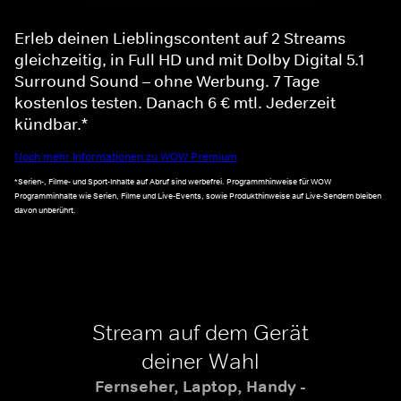
Erleb deinen Lieblingscontent auf 2 Streams
gleichzeitig, in Full HD und mit Dolby Digital 5.1
Surround Sound – ohne Werbung. 7 Tage
kostenlos testen. Danach 6 € mtl. Jederzeit
kündbar.*
Noch mehr Informationen zu WOW Premium
*Serien-, Filme- und Sport-Inhalte auf Abruf sind werbefrei. Programmhinweise für WOW
Programminhalte wie Serien, Filme und Live-Events, sowie Produkthinweise auf Live-Sendern bleiben
davon unberührt.
Stream auf dem Gerät
deiner Wahl
Fernseher, Laptop, Handy -