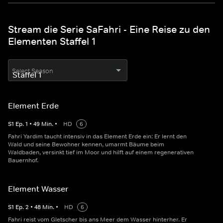
Stream die Serie SaFahri - Eine Reise zu den
Elementen Staffel 1
Select Season
Element Erde
S
1
Ep.
1
•
49
Min.
•
HD
6
Fahri Yardim taucht intensiv in das Element Erde ein: Er lernt den
Wald und seine Bewohner kennen, umarmt Bäume beim
Waldbaden, versinkt tief im Moor und hilft auf einem regenerativen
Bauernhof.
Element Wasser
S
1
Ep.
2
•
48
Min.
•
HD
6
Fahri reist vom Gletscher bis ans Meer dem Wasser hinterher. Er