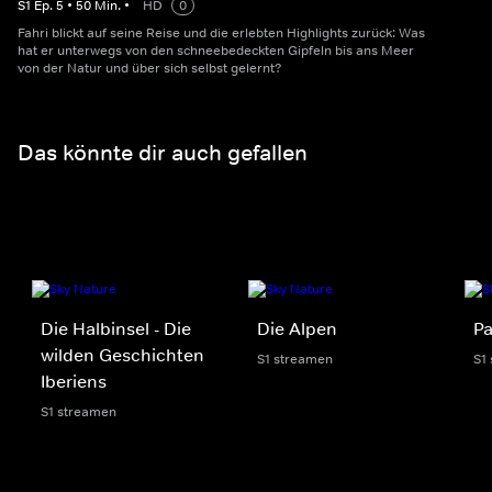
S
1
Ep.
5
•
50
Min.
•
HD
0
Fahri blickt auf seine Reise und die erlebten Highlights zurück: Was
hat er unterwegs von den schneebedeckten Gipfeln bis ans Meer
von der Natur und über sich selbst gelernt?
Das könnte dir auch gefallen
Die Halbinsel - Die
Die Alpen
Pa
wilden Geschichten
S1 streamen
S1
Iberiens
S1 streamen