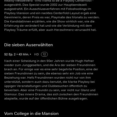
Reality-Wettbewerb "Who Wants to Be a Playboy Centerfold?"
ausgewählt. Das Special wurde 2002 zur Hauptsendezeit
ausgestrahlt. Ein Ausschlussverfahren mit Fotoshootings im
Playboy Mansion und ein nacktes Centerfold-Layout ergab eine
Gewinnerin, deren Preis es war, Playmate des Monats zu werden.
Die Kandidatinnen erzählen, wie die Show wirklich war, wie die
Erfahrung sie verändert hat und wie die Verbindung mit dem
Playboy Träume erfüllt, aber auch Herzschmerz verursacht hat.
Die sieben Auserwählten
S
2
Ep.
2
•
43
Min.
•
HD
12
Nach einer Scheidung in den 90er Jahren wurde Hugh Hefner
wieder zum Junggesellen, und die Ära der sieben Freundinnen
brach an. Für einige war es eine sehr begehrte Position, eine der
sieben Freundinnen zu sein, die ebenso sehr ein Job wie eine
Beziehung war. Hefs Freundinnen wurden nicht nur von ihm
unterstützt, sondern auch dazu benutzt, die Marke Playboy bei
üppigen Veranstaltungen und Clubbesuchen öffentlich zu
bewerben. Aber eine Freundin zu sein, war nicht nur Glanz und
Glamour. Das innere Drama, das sich zwischen den Freundinnen
abspielte, wurde auf der öffentlichen Bühne ausgetragen.
Vom College in die Mansion