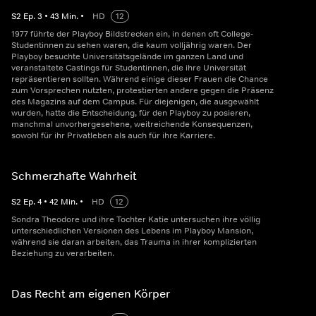
S
2
Ep.
3
•
43
Min.
•
HD
12
1977 führte der Playboy Bildstrecken ein, in denen oft College-
Studentinnen zu sehen waren, die kaum volljährig waren. Der
Playboy besuchte Universitätsgelände im ganzen Land und
veranstaltete Castings für Studentinnen, die ihre Universität
repräsentieren sollten. Während einige dieser Frauen die Chance
zum Vorsprechen nutzten, protestierten andere gegen die Präsenz
des Magazins auf dem Campus. Für diejenigen, die ausgewählt
wurden, hatte die Entscheidung, für den Playboy zu posieren,
manchmal unvorhergesehene, weitreichende Konsequenzen,
sowohl für ihr Privatleben als auch für ihre Karriere.
Schmerzhafte Wahrheit
S
2
Ep.
4
•
42
Min.
•
HD
12
Sondra Theodore und ihre Tochter Katie untersuchen ihre völlig
unterschiedlichen Versionen des Lebens im Playboy Mansion,
während sie daran arbeiten, das Trauma in ihrer komplizierten
Beziehung zu verarbeiten.
Das Recht am eigenen Körper