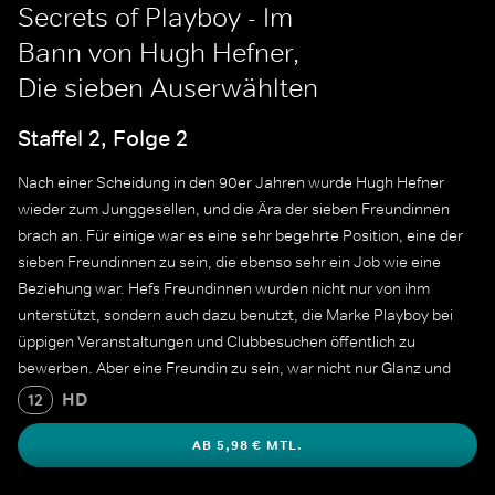
Secrets of Playboy - Im
Bann von Hugh Hefner,
Die sieben Auserwählten
Staffel 2, Folge 2
Nach einer Scheidung in den 90er Jahren wurde Hugh Hefner
wieder zum Junggesellen, und die Ära der sieben Freundinnen
brach an. Für einige war es eine sehr begehrte Position, eine der
sieben Freundinnen zu sein, die ebenso sehr ein Job wie eine
Beziehung war. Hefs Freundinnen wurden nicht nur von ihm
unterstützt, sondern auch dazu benutzt, die Marke Playboy bei
üppigen Veranstaltungen und Clubbesuchen öffentlich zu
bewerben. Aber eine Freundin zu sein, war nicht nur Glanz und
Glamour. Das innere Drama, das sich zwischen den Freundinnen
HD
12
abspielte, wurde auf der öffentlichen Bühne ausgetragen.
AB 5,98 € MTL.