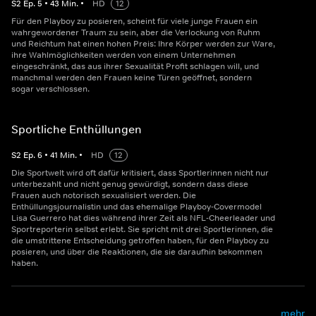
S
2
Ep.
5
•
43
Min.
•
HD
12
Für den Playboy zu posieren, scheint für viele junge Frauen ein
wahrgewordener Traum zu sein, aber die Verlockung von Ruhm
und Reichtum hat einen hohen Preis: Ihre Körper werden zur Ware,
ihre Wahlmöglichkeiten werden von einem Unternehmen
eingeschränkt, das aus ihrer Sexualität Profit schlagen will, und
manchmal werden den Frauen keine Türen geöffnet, sondern
sogar verschlossen.
Sportliche Enthüllungen
S
2
Ep.
6
•
41
Min.
•
HD
12
Die Sportwelt wird oft dafür kritisiert, dass Sportlerinnen nicht nur
unterbezahlt und nicht genug gewürdigt, sondern dass diese
Frauen auch notorisch sexualisiert werden. Die
Enthüllungsjournalistin und das ehemalige Playboy-Covermodel
Lisa Guerrero hat dies während ihrer Zeit als NFL-Cheerleader und
Sportreporterin selbst erlebt. Sie spricht mit drei Sportlerinnen, die
die umstrittene Entscheidung getroffen haben, für den Playboy zu
posieren, und über die Reaktionen, die sie daraufhin bekommen
haben.
mehr