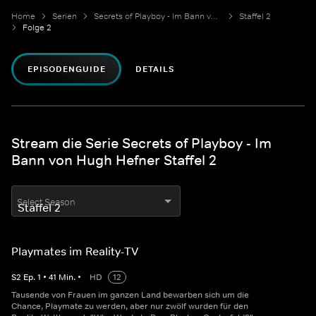
Home
Serien
Secrets of Playboy - Im Bann von Hugh Hefner
Staffel 2
Folge 2
EPISODENGUIDE
DETAILS
Stream die Serie Secrets of Playboy - Im
Bann von Hugh Hefner Staffel 2
Select Season
Playmates im Reality-TV
S
2
Ep.
1
•
41
Min.
•
HD
12
Tausende von Frauen im ganzen Land bewarben sich um die
Chance, Playmate zu werden, aber nur zwölf wurden für den