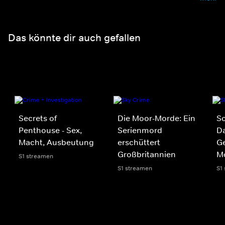
Das könnte dir auch gefallen
Secrets of
Die Moor-Morde: Ein
Sc
Penthouse - Sex,
Serienmord
Da
Macht, Ausbeutung
erschüttert
Ge
Großbritannien
M
S1 streamen
S1 streamen
S1