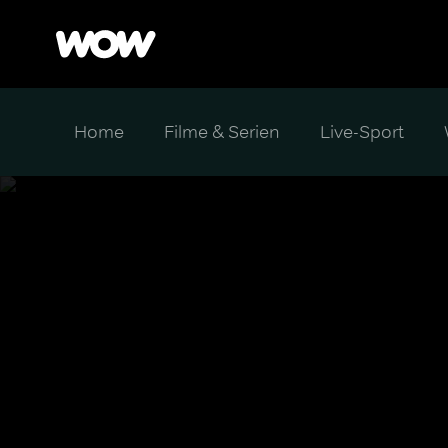
Home
Filme & Serien
Live-Sport