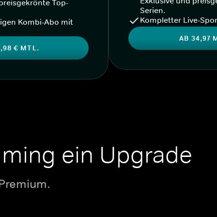
Exklusive und preisg
preisgekrönte Top-
Serien.
Kompletter Live-Spor
igen Kombi-Abo mit
AB 34,97 
,98 € MTL.
aming ein Upgrade
 Premium.