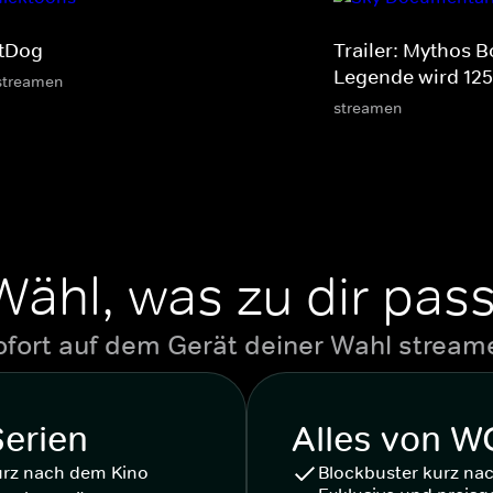
tDog
Trailer: Mythos B
Legende wird 125
streamen
streamen
Wähl, was zu dir pass
ofort auf dem Gerät deiner Wahl stream
Serien
Alles von 
urz nach dem Kino
Blockbuster kurz na