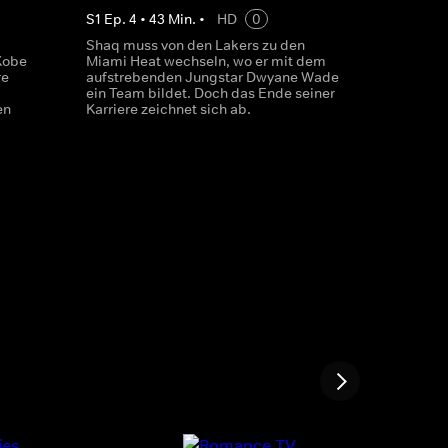
S
1
Ep.
4
•
43
Min.
•
HD
0
Shaq muss von den Lakers zu den
Kobe
Miami Heat wechseln, wo er mit dem
re
aufstrebenden Jungstar Dwyane Wade
ein Team bildet. Doch das Ende seiner
en
Karriere zeichnet sich ab.