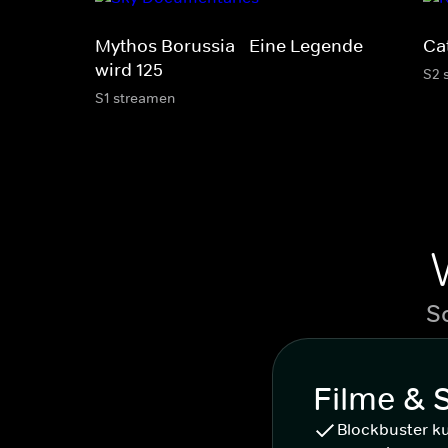
Mythos Borussia - Eine Legende
Ca
wird 125
S2 
S1 streamen
S
Filme & 
Blockbuster k