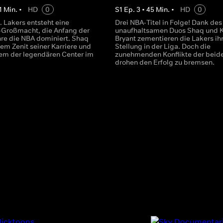
1
Min.
•
HD
0
S
1
Ep.
3
•
45
Min.
•
HD
0
. Lakers entsteht eine
Drei NBA-Titel in Folge! Dank des
-Großmacht, die Anfang der
unaufhaltsamen Duos Shaq und 
re die NBA dominiert. Shaq
Bryant zementieren die Lakers ih
dem Zenit seiner Karriere und
Stellung in der Liga. Doch die
nem der legendären Center im
zunehmenden Konflikte der beid
.
drohen den Erfolg zu bremsen.