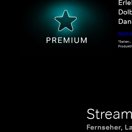
Erle
Dolb
Dana
Noch m
*Serien-
Produkth
Stream
Fernseher, L