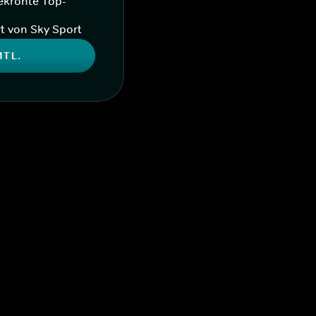
ekrönte Top-
t von Sky Sport
MTL.