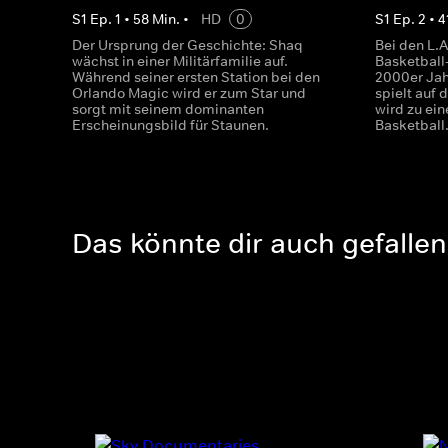
S
1
Ep.
1
•
58
Min.
•
HD
0
S
1
Ep.
2
•
4
Der Ursprung der Geschichte: Shaq
Bei den L.A
wächst in einer Militärfamilie auf.
Basketball
Während seiner ersten Station bei den
2000er Jah
Orlando Magic wird er zum Star und
spielt auf 
sorgt mit seinem dominanten
wird zu ei
Erscheinungsbild für Staunen.
Basketball
Das könnte dir auch gefallen