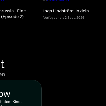
orussia - Eine
Inga Lindström: In deinem Leb
 (Episode 2)
Verfügbar bis 2 Sept. 2026
t
en
WOW
ch dem Kino.