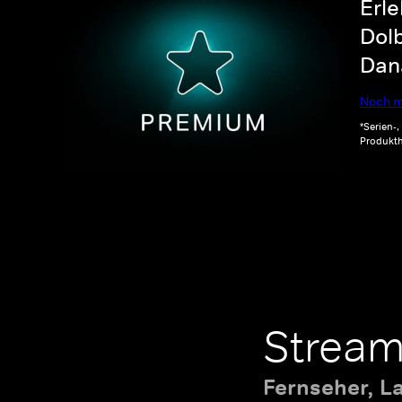
Erle
Dolb
Dana
Noch m
*Serien-
Produkth
Stream
Fernseher, L