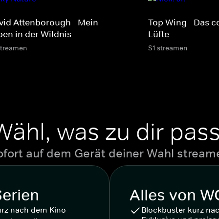
vid Attenborough - Mein
Top Wing - Das c
ben in der Wildnis
Lüfte
streamen
S1 streamen
Wähl, was zu dir pass
ofort auf dem Gerät deiner Wahl stream
Serien
Alles von 
urz nach dem Kino
Blockbuster kurz na