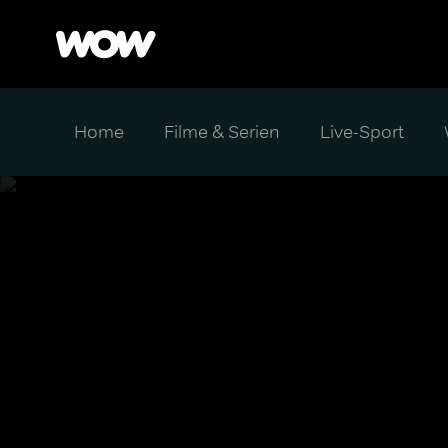
Home
Filme & Serien
Live-Sport