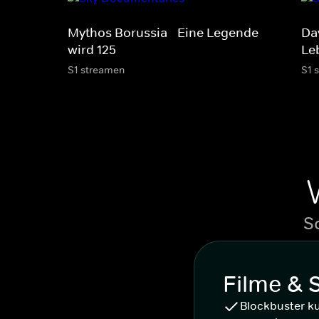
Mythos Borussia - Eine Legende
Da
wird 125
Le
S1 streamen
S1 
S
Filme & 
Blockbuster k