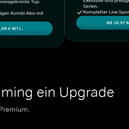
Exklusive und preisg
preisgekrönte Top-
Serien.
Kompletter Live-Spor
igen Kombi-Abo mit
AB 34,97 
,98 € MTL.
aming ein Upgrade
 Premium.