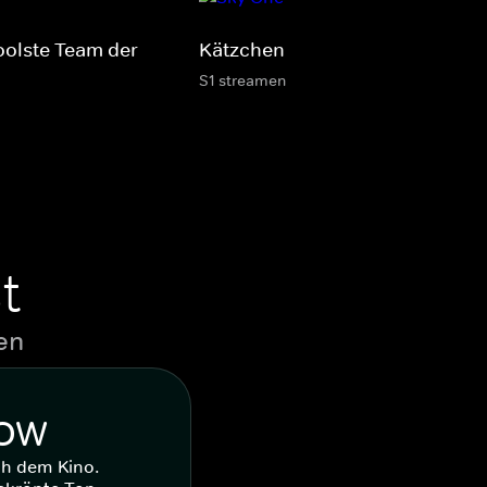
oolste Team der
Kätzchen
S1 streamen
t
en
WOW
ch dem Kino.