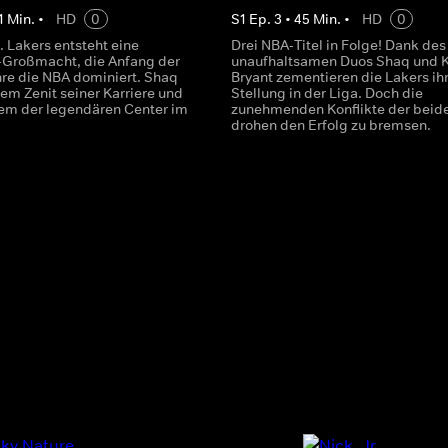
1
Min.
•
HD
0
S
1
Ep.
3
•
45
Min.
•
HD
0
. Lakers entsteht eine
Drei NBA-Titel in Folge! Dank des
-Großmacht, die Anfang der
unaufhaltsamen Duos Shaq und 
re die NBA dominiert. Shaq
Bryant zementieren die Lakers ih
dem Zenit seiner Karriere und
Stellung in der Liga. Doch die
nem der legendären Center im
zunehmenden Konflikte der beid
.
drohen den Erfolg zu bremsen.