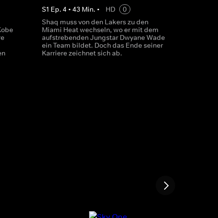
S
1
Ep.
4
•
43
Min.
•
HD
0
Shaq muss von den Lakers zu den
Kobe
Miami Heat wechseln, wo er mit dem
re
aufstrebenden Jungstar Dwyane Wade
ein Team bildet. Doch das Ende seiner
en
Karriere zeichnet sich ab.