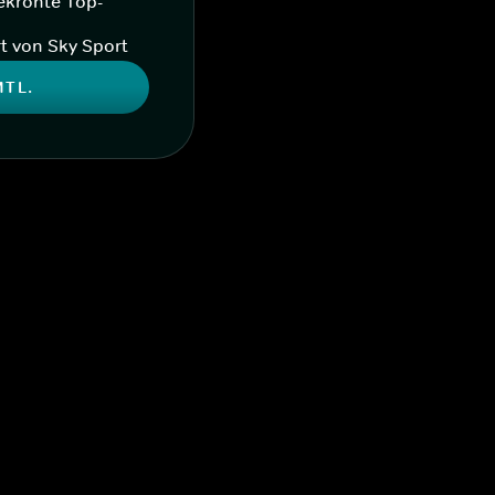
ekrönte Top-
t von Sky Sport
MTL.