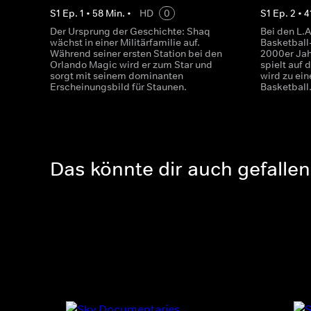
S
1
Ep.
1
•
58
Min.
•
HD
0
S
1
Ep.
2
•
4
Der Ursprung der Geschichte: Shaq
Bei den L.A
wächst in einer Militärfamilie auf.
Basketball
Während seiner ersten Station bei den
2000er Jah
Orlando Magic wird er zum Star und
spielt auf 
sorgt mit seinem dominanten
wird zu ei
Erscheinungsbild für Staunen.
Basketball
Das könnte dir auch gefallen