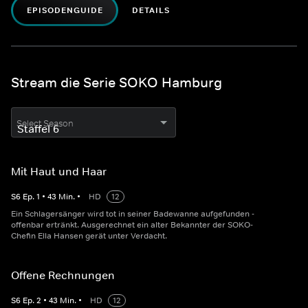
EPISODENGUIDE
DETAILS
Stream die Serie SOKO Hamburg
Select Season
Mit Haut und Haar
S
6
Ep.
1
•
43
Min.
•
HD
12
Ein Schlagersänger wird tot in seiner Badewanne aufgefunden -
offenbar ertränkt. Ausgerechnet ein alter Bekannter der SOKO-
Chefin Ella Hansen gerät unter Verdacht.
Offene Rechnungen
S
6
Ep.
2
•
43
Min.
•
HD
12