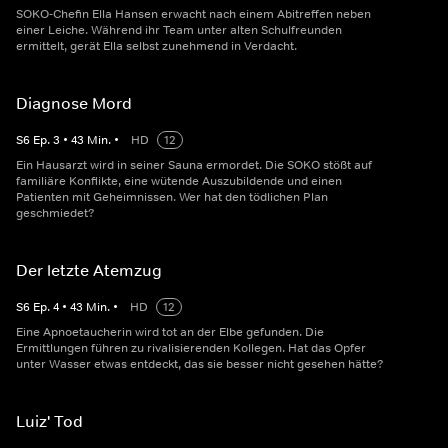
SOKO-Chefin Ella Hansen erwacht nach einem Abitreffen neben
einer Leiche. Während ihr Team unter alten Schulfreunden
ermittelt, gerät Ella selbst zunehmend in Verdacht.
Diagnose Mord
S
6
Ep.
3
•
43
Min.
•
HD
12
Ein Hausarzt wird in seiner Sauna ermordet. Die SOKO stößt auf
familiäre Konflikte, eine wütende Auszubildende und einen
Patienten mit Geheimnissen. Wer hat den tödlichen Plan
geschmiedet?
Der letzte Atemzug
S
6
Ep.
4
•
43
Min.
•
HD
12
Eine Apnoetaucherin wird tot an der Elbe gefunden. Die
Ermittlungen führen zu rivalisierenden Kollegen. Hat das Opfer
unter Wasser etwas entdeckt, das sie besser nicht gesehen hätte?
Luiz' Tod