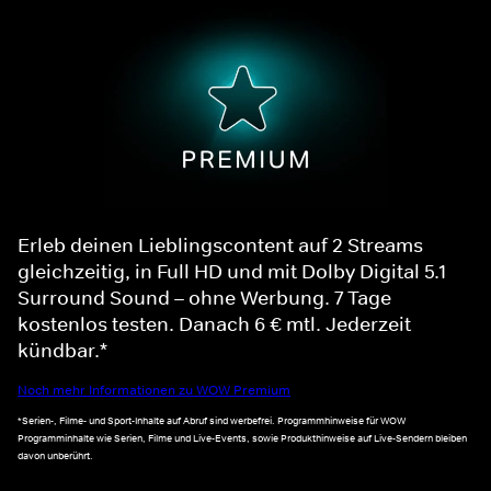
Erleb deinen Lieblingscontent auf 2 Streams
gleichzeitig, in Full HD und mit Dolby Digital 5.1
Surround Sound – ohne Werbung. 7 Tage
kostenlos testen. Danach 6 € mtl. Jederzeit
kündbar.*
Noch mehr Informationen zu WOW Premium
*Serien-, Filme- und Sport-Inhalte auf Abruf sind werbefrei. Programmhinweise für WOW
Programminhalte wie Serien, Filme und Live-Events, sowie Produkthinweise auf Live-Sendern bleiben
davon unberührt.