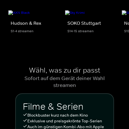
Hudson & Rex
SOKO Stuttgart
No
S1-4 streamen
S14-15 streamen
S1
Wähl, was zu dir passt
Sofort auf dem Gerät deiner Wahl
streamen
Filme & Serien
Blockbuster kurz nach dem Kino
Exklusive und preisgekrönte Top-Serien
Auch im günstigen Kombi-Abo mit Apple