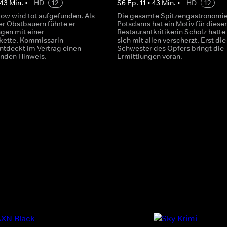
43
Min.
•
HD
12
S
6
Ep.
11
•
43
Min.
•
HD
12
ow wird tot aufgefunden. Als
Die gesamte Spitzengastronomi
er Obstbauern führte er
Potsdams hat ein Motiv für diese
gen mit einer
Restaurantkritikerin Scholz hatte
kette. Kommissarin
sich mit allen verscherzt. Erst die
ntdeckt im Vertrag einen
Schwester des Opfers bringt die
nden Hinweis.
Ermittlungen voran.