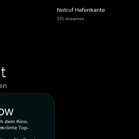
Notruf Hafenkante
S15 streamen
t
en
WOW
ch dem Kino.
ekrönte Top-