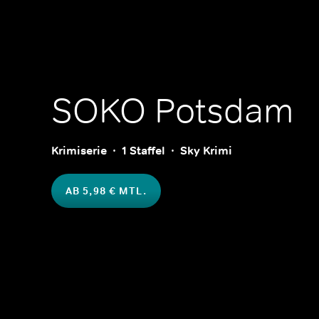
SOKO Potsdam
Krimiserie
1 Staffel
Sky Krimi
AB 5,98 € MTL.