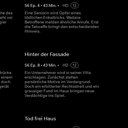
S
6
Ep.
4
•
43
Min.
•
HD
12
che des
Eine Seniorin wird Opfer eines
eht vor
tödlichen Enkeltricks. Weitere
gier
Betroffene melden ähnliche Anrufe. Erst
die Tatwaffe bringt den entscheidenden
Hinweis.
Hinter der Fassade
S
6
Ep.
8
•
43
Min.
•
HD
12
 Brücke
Ein Unternehmer wird in seiner Villa
u einem
erschlagen. Zunächst stehen
, doch
persönliche Motive im Vordergrund.
gerät
Doch ein erbitterter Rechtsstreit und ein
grausiger Fund im Haus bringen neue
Verdächtige ins Spiel.
Tod frei Haus