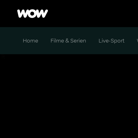
Home
Filme & Serien
Live-Sport