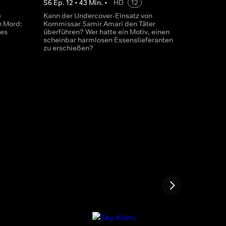
S
6
Ep.
12
•
43
Min.
•
HD
12
e
Kann der Undercover-Einsatz von
n Mord:
Kommissar Samir Amari den Täter
 es
überführen? Wer hatte ein Motiv, einen
scheinbar harmlosen Essenslieferanten
zu erschießen?