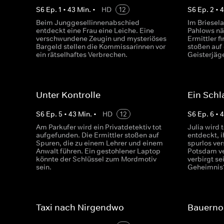
S
6
Ep.
1
•
43
Min.
•
HD
12
S
6
Ep.
2
•
Beim Junggesellinnenabschied
Im Briesel
entdeckt eine Frau eine Leiche. Eine
Pahlows nä
verschwundene Zeugin und mysteriöses
Ermittler 
Bargeld stellen die Kommissarinnen vor
stoßen auf 
ein rätselhaftes Verbrechen.
Geisterjäg
Unter Kontrolle
Ein Schl
S
6
Ep.
5
•
43
Min.
•
HD
12
S
6
Ep.
6
•
Am Parkufer wird ein Privatdetektiv tot
Julia wird 
aufgefunden. Die Ermittler stoßen auf
entdeckt, i
Spuren, die zu einem Lehrer und einem
spurlos ve
Anwalt führen. Ein gestohlener Laptop
Potsdam ver
könnte der Schlüssel zum Mordmotiv
verbirgt se
sein.
Geheimnis
Taxi nach Nirgendwo
Bauerno