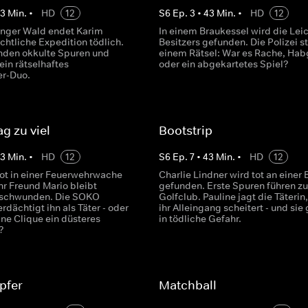
43
Min.
•
HD
12
S
6
Ep.
3
•
43
Min.
•
HD
12
anger Wald endet Karim
In einem Braukessel wird die Lei
chtliche Expedition tödlich.
Besitzers gefunden. Die Polizei st
finden okkulte Spuren und
einem Rätsel: War es Rache, Hab
ein rätselhaftes
oder ein abgekartetes Spiel?
er-Duo.
ag zu viel
Bootstrip
43
Min.
•
HD
12
S
6
Ep.
7
•
43
Min.
•
HD
12
tot in einer Feuerwehrwache
Charlie Lindner wird tot an einer
hr Freund Mario bleibt
gefunden. Erste Spuren führen z
rschwunden. Die SOKO
Golfclub. Pauline jagt die Täterin
dächtigt ihn als Täter - oder
ihr Alleingang scheitert - und sie 
ine Clique ein düsteres
in tödliche Gefahr.
?
pfer
Matchball