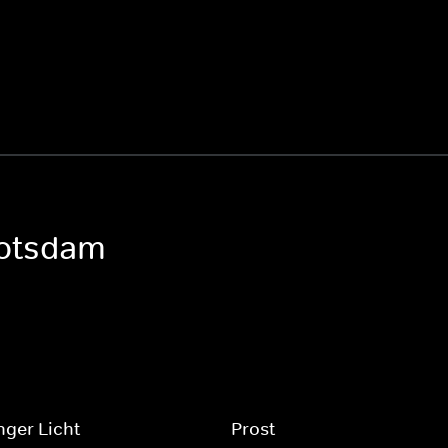
Potsdam
nger Licht
Prost