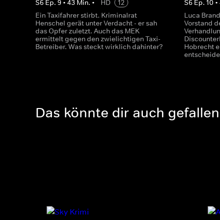
S
6
Ep.
9
•
43
Min.
•
HD
12
S
6
Ep.
10
•
Ein Taxifahrer stirbt. Kriminalrat
Luca Brand
Henschel gerät unter Verdacht - er sah
Vorstand d
das Opfer zuletzt. Auch das MEK
Verhandlun
ermittelt gegen den zwielichtigen Taxi-
Discounter
Betreiber. Was steckt wirklich dahinter?
Hobrecht e
entscheide
Das könnte dir auch gefallen