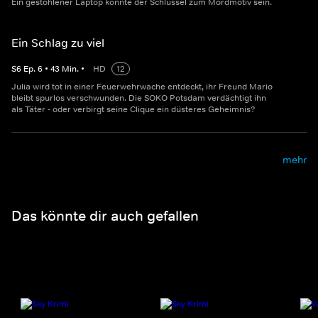
Ein gestohlener Laptop könnte der Schlüssel zum Mordmotiv sein.
Ein Schlag zu viel
S
6
Ep.
6
•
43
Min.
•
HD
12
Julia wird tot in einer Feuerwehrwache entdeckt, ihr Freund Mario
bleibt spurlos verschwunden. Die SOKO Potsdam verdächtigt ihn
als Täter - oder verbirgt seine Clique ein düsteres Geheimnis?
mehr
Das könnte dir auch gefallen