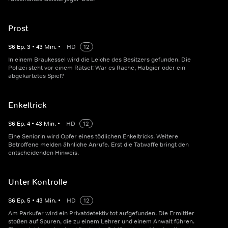
Prost
S
6
Ep.
3
•
43
Min.
•
HD
12
In einem Braukessel wird die Leiche des Besitzers gefunden. Die
Polizei steht vor einem Rätsel: War es Rache, Habgier oder ein
abgekartetes Spiel?
Enkeltrick
S
6
Ep.
4
•
43
Min.
•
HD
12
Eine Seniorin wird Opfer eines tödlichen Enkeltricks. Weitere
Betroffene melden ähnliche Anrufe. Erst die Tatwaffe bringt den
entscheidenden Hinweis.
Unter Kontrolle
S
6
Ep.
5
•
43
Min.
•
HD
12
Am Parkufer wird ein Privatdetektiv tot aufgefunden. Die Ermittler
stoßen auf Spuren, die zu einem Lehrer und einem Anwalt führen.