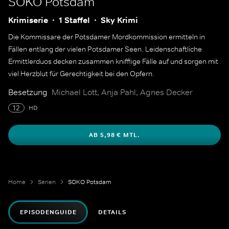
SOKO Potsdam
Krimiserie
1 Staffel
Sky Krimi
Die Kommissare der Potsdamer Mordkommission ermitteln in
Fällen entlang der vielen Potsdamer Seen. Leidenschaftliche
Ermittlerduos decken zusammen knifflige Fälle auf und sorgen mit
viel Herzblut für Gerechtigkeit bei den Opfern.
Besetzung
Michael Lott, Anja Pahl, Agnes Decker
12
HD
AB 5,98 € MTL.
Home
Serien
SOKO Potsdam
EPISODENGUIDE
DETAILS