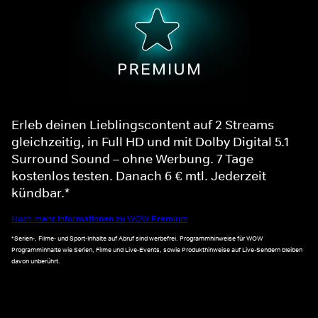
Erleb deinen Lieblingscontent auf 2 Streams
gleichzeitig, in Full HD und mit Dolby Digital 5.1
Surround Sound – ohne Werbung. 7 Tage
kostenlos testen. Danach 6 € mtl. Jederzeit
kündbar.*
Noch mehr Informationen zu WOW Premium
*Serien-, Filme- und Sport-Inhalte auf Abruf sind werbefrei. Programmhinweise für WOW
Programminhalte wie Serien, Filme und Live-Events, sowie Produkthinweise auf Live-Sendern bleiben
davon unberührt.