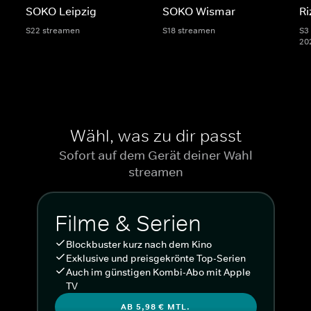
SOKO Leipzig
SOKO Wismar
Ri
S22 streamen
S18 streamen
S3 
20
Wähl, was zu dir passt
Sofort auf dem Gerät deiner Wahl
streamen
Filme & Serien
Blockbuster kurz nach dem Kino
Exklusive und preisgekrönte Top-Serien
Auch im günstigen Kombi-Abo mit Apple
TV
AB 5,98 € MTL.