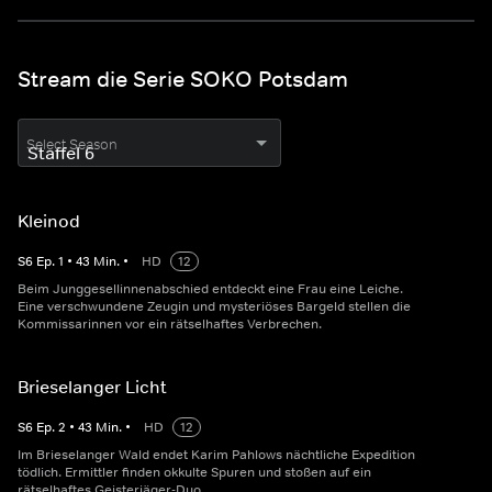
Stream die Serie SOKO Potsdam
Select Season
Kleinod
S
6
Ep.
1
•
43
Min.
•
HD
12
Beim Junggesellinnenabschied entdeckt eine Frau eine Leiche.
Eine verschwundene Zeugin und mysteriöses Bargeld stellen die
Kommissarinnen vor ein rätselhaftes Verbrechen.
Brieselanger Licht
S
6
Ep.
2
•
43
Min.
•
HD
12
Im Brieselanger Wald endet Karim Pahlows nächtliche Expedition
tödlich. Ermittler finden okkulte Spuren und stoßen auf ein
rätselhaftes Geisterjäger-Duo.