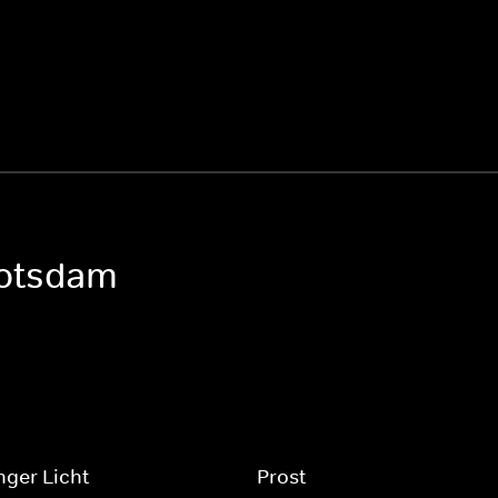
Potsdam
nger Licht
Prost