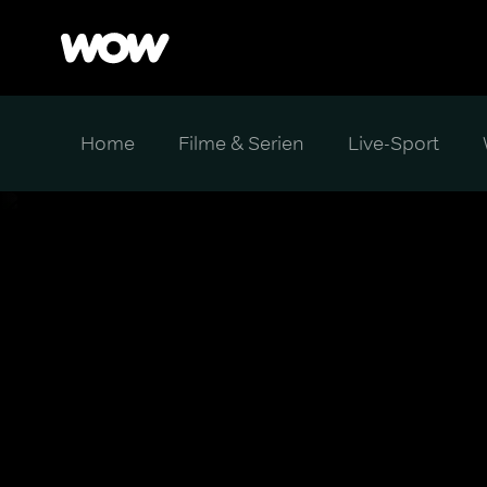
Home
Filme & Serien
Live-Sport