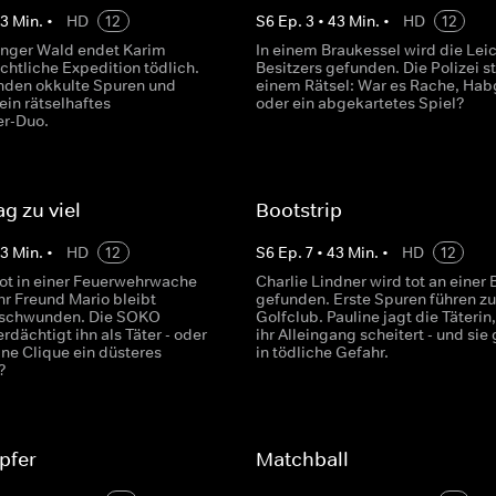
43
Min.
•
HD
12
S
6
Ep.
3
•
43
Min.
•
HD
12
anger Wald endet Karim
In einem Braukessel wird die Lei
chtliche Expedition tödlich.
Besitzers gefunden. Die Polizei st
finden okkulte Spuren und
einem Rätsel: War es Rache, Hab
ein rätselhaftes
oder ein abgekartetes Spiel?
er-Duo.
ag zu viel
Bootstrip
43
Min.
•
HD
12
S
6
Ep.
7
•
43
Min.
•
HD
12
tot in einer Feuerwehrwache
Charlie Lindner wird tot an einer
hr Freund Mario bleibt
gefunden. Erste Spuren führen z
rschwunden. Die SOKO
Golfclub. Pauline jagt die Täterin
dächtigt ihn als Täter - oder
ihr Alleingang scheitert - und sie 
ine Clique ein düsteres
in tödliche Gefahr.
?
pfer
Matchball