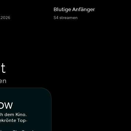
Blutige Anfänger
8.2026
S4 streamen
t
en
WOW
ch dem Kino.
ekrönte Top-