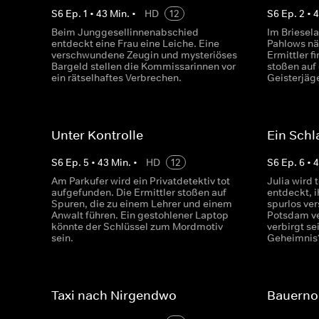
S
6
Ep.
1
•
43
Min.
•
HD
12
S
6
Ep.
2
•
Beim Junggesellinnenabschied
Im Briesel
entdeckt eine Frau eine Leiche. Eine
Pahlows nä
verschwundene Zeugin und mysteriöses
Ermittler 
Bargeld stellen die Kommissarinnen vor
stoßen auf 
ein rätselhaftes Verbrechen.
Geisterjäg
Unter Kontrolle
Ein Schl
S
6
Ep.
5
•
43
Min.
•
HD
12
S
6
Ep.
6
•
Am Parkufer wird ein Privatdetektiv tot
Julia wird 
aufgefunden. Die Ermittler stoßen auf
entdeckt, i
Spuren, die zu einem Lehrer und einem
spurlos ve
Anwalt führen. Ein gestohlener Laptop
Potsdam ver
könnte der Schlüssel zum Mordmotiv
verbirgt se
sein.
Geheimnis
Taxi nach Nirgendwo
Bauerno