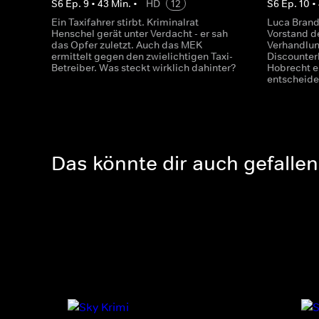
S
6
Ep.
9
•
43
Min.
•
HD
12
S
6
Ep.
10
•
Ein Taxifahrer stirbt. Kriminalrat
Luca Brand
Henschel gerät unter Verdacht - er sah
Vorstand d
das Opfer zuletzt. Auch das MEK
Verhandlun
ermittelt gegen den zwielichtigen Taxi-
Discounter
Betreiber. Was steckt wirklich dahinter?
Hobrecht e
entscheide
Das könnte dir auch gefallen