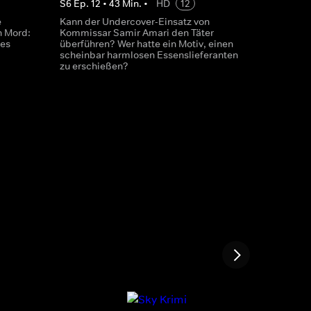
S
6
Ep.
12
•
43
Min.
•
HD
12
e
Kann der Undercover-Einsatz von
n Mord:
Kommissar Samir Amari den Täter
 es
überführen? Wer hatte ein Motiv, einen
scheinbar harmlosen Essenslieferanten
zu erschießen?