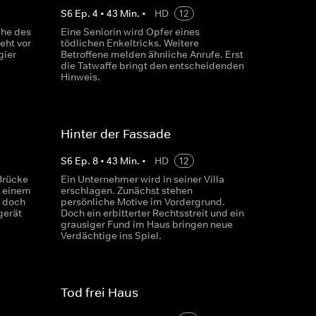
S
6
Ep.
4
•
43
Min.
•
HD
12
che des
Eine Seniorin wird Opfer eines
eht vor
tödlichen Enkeltricks. Weitere
gier
Betroffene melden ähnliche Anrufe. Erst
die Tatwaffe bringt den entscheidenden
Hinweis.
Hinter der Fassade
S
6
Ep.
8
•
43
Min.
•
HD
12
 Brücke
Ein Unternehmer wird in seiner Villa
u einem
erschlagen. Zunächst stehen
, doch
persönliche Motive im Vordergrund.
gerät
Doch ein erbitterter Rechtsstreit und ein
grausiger Fund im Haus bringen neue
Verdächtige ins Spiel.
Tod frei Haus