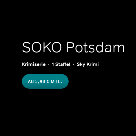
SOKO Potsdam
Krimiserie
1 Staffel
Sky Krimi
AB 5,98 € MTL.