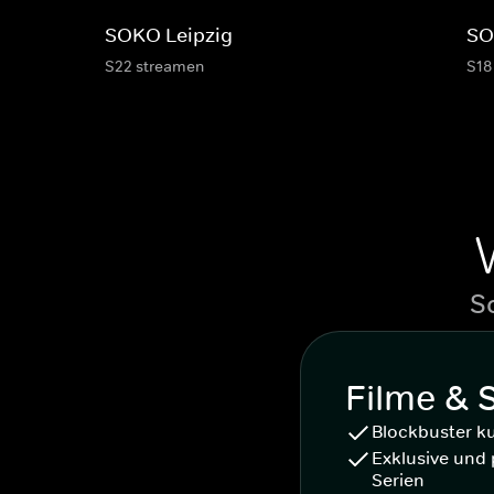
SOKO Leipzig
SO
S22 streamen
S18
S
Filme & 
Blockbuster k
Exklusive und 
Serien