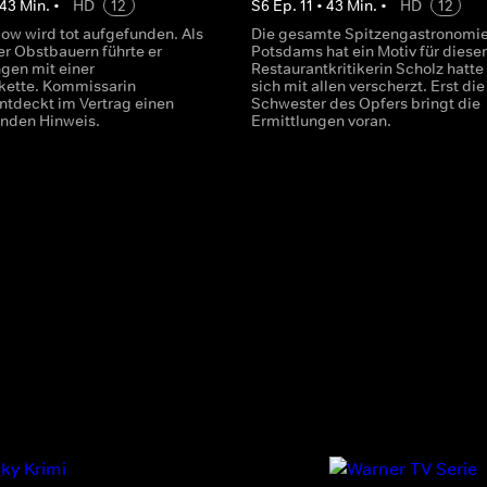
43
Min.
•
HD
12
S
6
Ep.
11
•
43
Min.
•
HD
12
ow wird tot aufgefunden. Als
Die gesamte Spitzengastronomi
er Obstbauern führte er
Potsdams hat ein Motiv für diese
gen mit einer
Restaurantkritikerin Scholz hatte
kette. Kommissarin
sich mit allen verscherzt. Erst die
ntdeckt im Vertrag einen
Schwester des Opfers bringt die
nden Hinweis.
Ermittlungen voran.