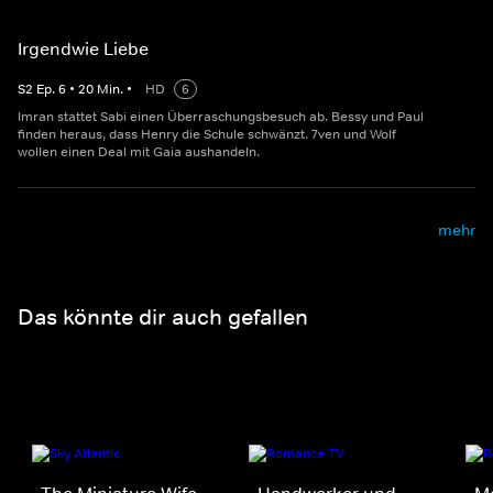
Irgendwie Liebe
S
2
Ep.
6
•
20
Min.
•
HD
6
Imran stattet Sabi einen Überraschungsbesuch ab. Bessy und Paul
finden heraus, dass Henry die Schule schwänzt. 7ven und Wolf
wollen einen Deal mit Gaia aushandeln.
mehr
Das könnte dir auch gefallen
The Miniature Wife
Handwerker und
Me