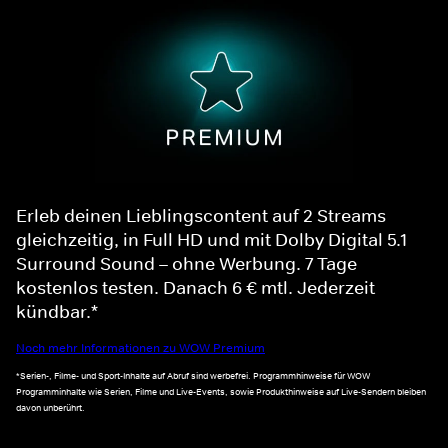
Erleb deinen Lieblingscontent auf 2 Streams
gleichzeitig, in Full HD und mit Dolby Digital 5.1
Surround Sound – ohne Werbung. 7 Tage
kostenlos testen. Danach 6 € mtl. Jederzeit
kündbar.*
Noch mehr Informationen zu WOW Premium
*Serien-, Filme- und Sport-Inhalte auf Abruf sind werbefrei. Programmhinweise für WOW
Programminhalte wie Serien, Filme und Live-Events, sowie Produkthinweise auf Live-Sendern bleiben
davon unberührt.