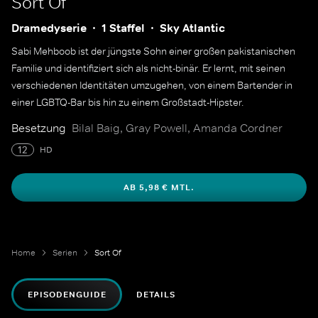
Sort Of
Dramedyserie
1 Staffel
Sky Atlantic
Sabi Mehboob ist der jüngste Sohn einer großen pakistanischen
Familie und identifiziert sich als nicht-binär. Er lernt, mit seinen
verschiedenen Identitäten umzugehen, von einem Bartender in
einer LGBTQ-Bar bis hin zu einem Großstadt-Hipster.
Besetzung
Bilal Baig, Gray Powell, Amanda Cordner
12
HD
AB 5,98 € MTL.
Home
Serien
Sort Of
EPISODENGUIDE
DETAILS