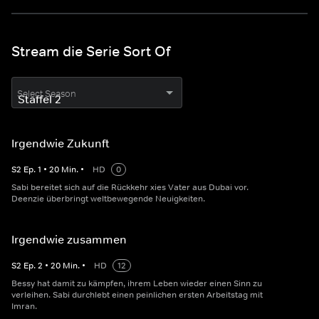
Stream die Serie Sort Of
Select Season
Irgendwie Zukunft
S
2
Ep.
1
•
20
Min.
•
HD
0
Sabi bereitet sich auf die Rückkehr xies Vater aus Dubai vor.
Deenzie überbringt weltbewegende Neuigkeiten.
Irgendwie zusammen
S
2
Ep.
2
•
20
Min.
•
HD
12
Bessy hat damit zu kämpfen, ihrem Leben wieder einen Sinn zu
verleihen. Sabi durchlebt einen peinlichen ersten Arbeitstag mit
Imran.