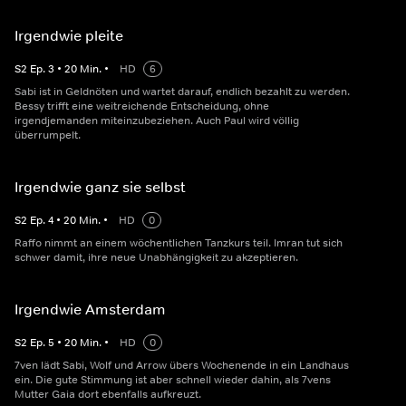
Irgendwie pleite
S
2
Ep.
3
•
20
Min.
•
HD
6
Sabi ist in Geldnöten und wartet darauf, endlich bezahlt zu werden.
Bessy trifft eine weitreichende Entscheidung, ohne
irgendjemanden miteinzubeziehen. Auch Paul wird völlig
überrumpelt.
Irgendwie ganz sie selbst
S
2
Ep.
4
•
20
Min.
•
HD
0
Raffo nimmt an einem wöchentlichen Tanzkurs teil. Imran tut sich
schwer damit, ihre neue Unabhängigkeit zu akzeptieren.
Irgendwie Amsterdam
S
2
Ep.
5
•
20
Min.
•
HD
0
7ven lädt Sabi, Wolf und Arrow übers Wochenende in ein Landhaus
ein. Die gute Stimmung ist aber schnell wieder dahin, als 7vens
Mutter Gaia dort ebenfalls aufkreuzt.