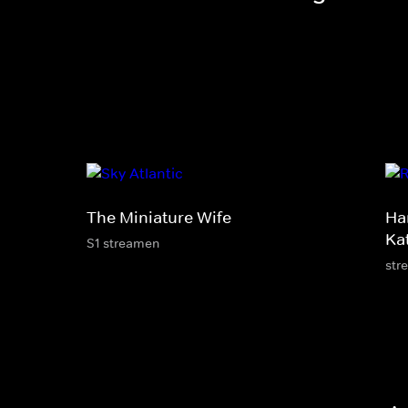
The Miniature Wife
Ha
Ka
S1 streamen
str