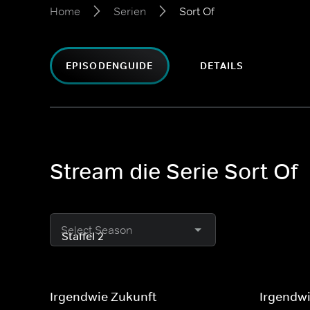
Home
Serien
Sort Of
EPISODENGUIDE
DETAILS
Stream die Serie Sort Of
Select Season
Irgendwie Zukunft
Irgendw