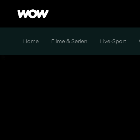
Home
Filme & Serien
Live-Sport