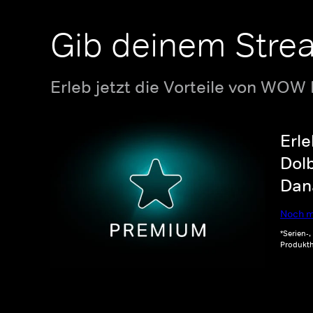
Gib deinem Stre
Erleb jetzt die Vorteile von WOW
Erle
Dolb
Dana
Noch m
*Serien-
Produkth