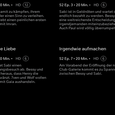
20
Min.
•
HD
12
S
2
Ep.
3
•
20
Min.
•
HD
6
damit zu kämpfen, ihrem
Sabi ist in Geldnöten und wartet 
er einen Sinn zu verleihen.
endlich bezahlt zu werden. Bessy t
lebt einen peinlichen ersten
eine weitreichende Entscheidung
 mit Imran.
irgendjemanden miteinzubezieh
Auch Paul wird völlig überrumpelt
e Liebe
Irgendwie aufmachen
20
Min.
•
HD
6
S
2
Ep.
7
•
20
Min.
•
HD
6
et Sabi einen
Am Vorabend der Eröffnung der 
ungsbesuch ab. Bessy und
Club-Galerie kommt es zu Span
 heraus, dass Henry die
zwischen Bessy und Sabi.
wänzt. 7ven und Wolf wollen
 mit Gaia aushandeln.