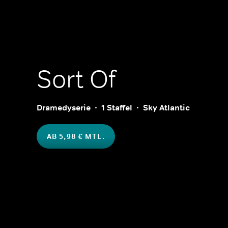
Sort Of
Dramedyserie
1 Staffel
Sky Atlantic
AB 5,98 € MTL.