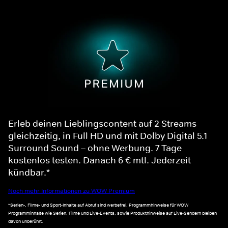
Erleb deinen Lieblingscontent auf 2 Streams
gleichzeitig, in Full HD und mit Dolby Digital 5.1
Surround Sound – ohne Werbung. 7 Tage
kostenlos testen. Danach 6 € mtl. Jederzeit
kündbar.*
Noch mehr Informationen zu WOW Premium
*Serien-, Filme- und Sport-Inhalte auf Abruf sind werbefrei. Programmhinweise für WOW
Programminhalte wie Serien, Filme und Live-Events, sowie Produkthinweise auf Live-Sendern bleiben
davon unberührt.