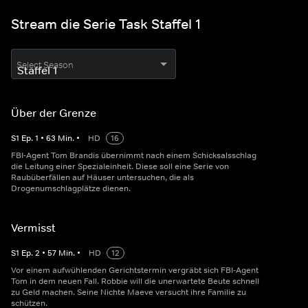
Stream die Serie Task Staffel 1
Select Season
Über der Grenze
S
1
Ep.
1
•
63
Min.
•
HD
16
FBI-Agent Tom Brandis übernimmt nach einem Schicksalsschlag
die Leitung einer Spezialeinheit. Diese soll eine Serie von
Raubüberfällen auf Häuser untersuchen, die als
Drogenumschlagplätze dienen.
Vermisst
S
1
Ep.
2
•
57
Min.
•
HD
12
Vor einem aufwühlenden Gerichtstermin vergräbt sich FBI-Agent
Tom in dem neuen Fall. Robbie will die unerwartete Beute schnell
zu Geld machen. Seine Nichte Maeve versucht ihre Familie zu
schützen.