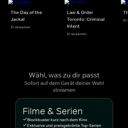
The Day of the
Law & Order
Th
Jackal
Toronto: Criminal
S1
Intent
S1 streamen
S1 streamen
Wähl, was zu dir passt
Sofort auf dem Gerät deiner Wahl
streamen
Filme & Serien
Blockbuster kurz nach dem Kino
Exklusive und preisgekrönte Top-Serien