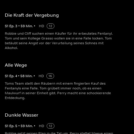
Die Kraft der Vergebung
S
1
Ep.
3
•
59
Min.
•
HD
12
Robbie und Cliff suchen einen Käufer für ihr erbeutetes Fentanyl.
Tom und sein Kollege Grasso wollen sie in eine Falle locken. Tom
betäubt seine Angst vor der Verurteilung seines Sohnes mit
Alkohol.
Alle Wege
S
1
Ep.
4
•
58
Min.
•
HD
16
Toms Team stellt den Räubern mit einem fingierten Kauf des
Fentanyls eine Falle. Tom grübelt immer noch, ob es einen
Maulwurf in seiner Einheit gibt. Perry macht eine schockierende
Entdeckung.
Dunkle Wasser
S
1
Ep.
5
•
59
Min.
•
HD
12
Robbie setzt seinen Plan in die Tat um. Perry stattet Maeve einen