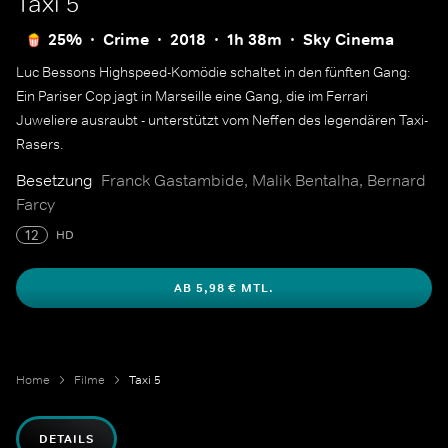
Taxi 5
25%
Crime
2018
1h 38m
Sky Cinema
Luc Bessons Highspeed-Komödie schaltet in den fünften Gang:
Ein Pariser Cop jagt in Marseille eine Gang, die im Ferrari
Juweliere ausraubt - unterstützt vom Neffen des legendären Taxi-
Rasers.
Besetzung
Franck Gastambide, Malik Bentalha, Bernard
Farcy
12
HD
AB 5,98 € MTL.
Home
Filme
Taxi 5
DETAILS