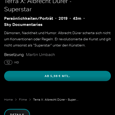
Terra X: Albrecht Dürer -
Superstar
Persönlichkeiten/Porträt
2019
43m
Sky Documentaries
Dämonen, Nacktheit und Humor: Albrecht Dürer scherte sich nicht
um Konventionen oder Regeln. Er revolutionierte die Kunst und gilt
nicht umsonst als "Superstar" unter den Künstlern.
Besetzung
Martin Umbach
12
HD
AB 5,98 € MTL.
Home
Filme
Terra X: Albrecht Dürer - Superstar
DETAILS