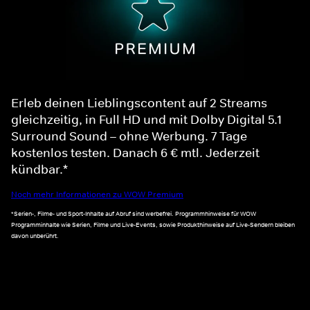
Erleb deinen Lieblingscontent auf 2 Streams
gleichzeitig, in Full HD und mit Dolby Digital 5.1
Surround Sound – ohne Werbung. 7 Tage
kostenlos testen. Danach 6 € mtl. Jederzeit
kündbar.*
Noch mehr Informationen zu WOW Premium
*Serien-, Filme- und Sport-Inhalte auf Abruf sind werbefrei. Programmhinweise für WOW
Programminhalte wie Serien, Filme und Live-Events, sowie Produkthinweise auf Live-Sendern bleiben
davon unberührt.