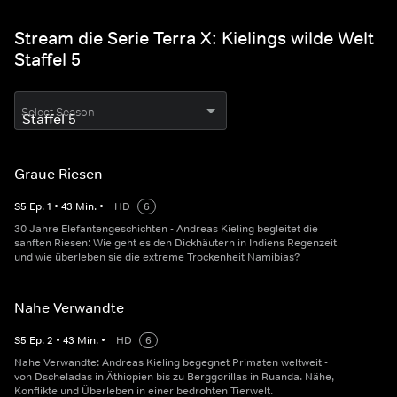
Stream die Serie Terra X: Kielings wilde Welt
Staffel 5
Select Season
Graue Riesen
S
5
Ep.
1
•
43
Min.
•
HD
6
30 Jahre Elefantengeschichten - Andreas Kieling begleitet die
sanften Riesen: Wie geht es den Dickhäutern in Indiens Regenzeit
und wie überleben sie die extreme Trockenheit Namibias?
Nahe Verwandte
S
5
Ep.
2
•
43
Min.
•
HD
6
Nahe Verwandte: Andreas Kieling begegnet Primaten weltweit -
von Dscheladas in Äthiopien bis zu Berggorillas in Ruanda. Nähe,
Konflikte und Überleben in einer bedrohten Tierwelt.