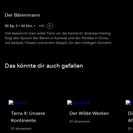
Der Bärenmann
S
5
Ep.
3
•
43
Min.
•
HD
6
Wie bekommt man wilde Tiere vor die Kamera? Andreas Kieling
folgt den Spuren der Bären in Kanada und der Pandas in China -
mit Geduld, Wissen und einem Gespür für den richtigen Moment.
Das könnte dir auch gefallen
Terra X: Unsere
Der Wilde Westen
Di
Kontinente
Af
S1 streamen
S1 streamen
S1