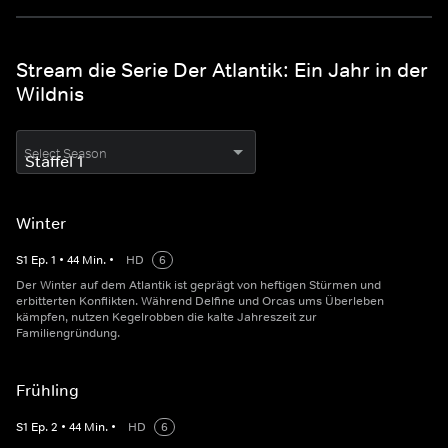
Stream die Serie Der Atlantik: Ein Jahr in der
Wildnis
Select Season
Winter
S
1
Ep.
1
•
44
Min.
•
HD
6
Der Winter auf dem Atlantik ist geprägt von heftigen Stürmen und
erbitterten Konflikten. Während Delfine und Orcas ums Überleben
kämpfen, nutzen Kegelrobben die kalte Jahreszeit zur
Familiengründung.
Frühling
S
1
Ep.
2
•
44
Min.
•
HD
6