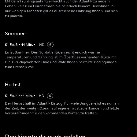
Mit dem Frühlingsanfang erwacht auch der Atlantik zu neuem
Leben. Zeit zum Durchatmen bleibt jedoch keinem Bewohner. In
nur wenigen Monaten gilt es ausreichend Nahrung finden und sich
zu paaren.
Sommer
S
1
Ep.
3
•
44
Min.
•
HD
6
Es ist Sommer! Der Nordatlantik erreicht endlich warme
Temperaturen und Nahrung ist im Überfluss vorhanden. Kurzum:
Die zurückgekehrten Haie und Wale finden perfekte Bedingungen
zum Fressen vor.
Herbst
S
1
Ep.
4
•
44
Min.
•
HD
6
Der Herbst hält im Atlantik Einzug. Für viele Jungtiere ist es nun an
der Zeit, den weiten Ozean auf eigene Faust zu erkunden und letzte
Vorbereitungen für den kommenden Winter zu treffen.
Das könnte dir auch gefallen