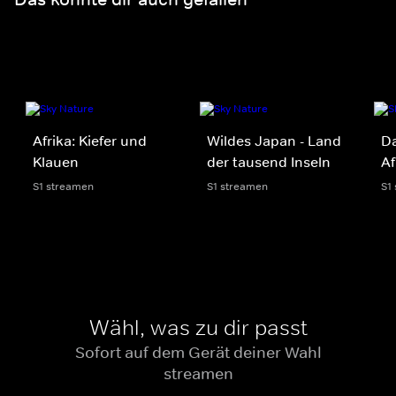
Afrika: Kiefer und
Wildes Japan - Land
Da
Klauen
der tausend Inseln
Af
S1 streamen
S1 streamen
S1
Wähl, was zu dir passt
Sofort auf dem Gerät deiner Wahl
streamen