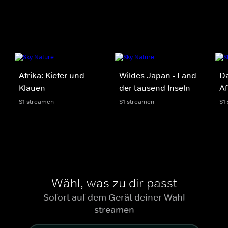
Afrika: Kiefer und
Wildes Japan - Land
Da
Klauen
der tausend Inseln
Af
S1 streamen
S1 streamen
S1
Wähl, was zu dir passt
Sofort auf dem Gerät deiner Wahl
streamen