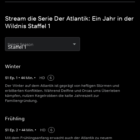
Stream die Serie Der Atlantik: Ein Jahr in der
Wildnis Staffel 1
Select Season
Winter
S
1
Ep.
1
•
44
Min.
•
HD
6
Der Winter auf dem Atlantik ist geprägt von heftigen Stürmen und
erbitterten Konflikten. Während Delfine und Orcas ums Überleben
kämpfen, nutzen Kegelrobben die kalte Jahreszeit zur
Familiengründung.
Frühling
S
1
Ep.
2
•
44
Min.
•
HD
6
Mit dem Frühlingsanfang erwacht auch der Atlantik zu neuem