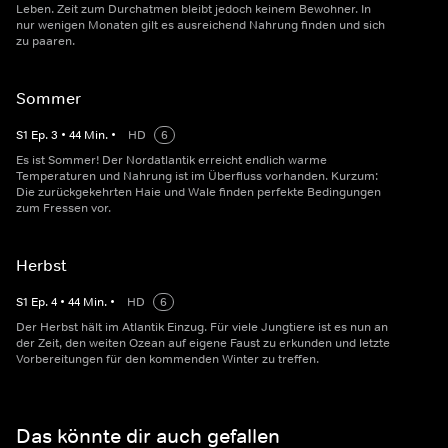
Leben. Zeit zum Durchatmen bleibt jedoch keinem Bewohner. In
nur wenigen Monaten gilt es ausreichend Nahrung finden und sich
zu paaren.
Sommer
S
1
Ep.
3
•
44
Min.
•
HD
6
Es ist Sommer! Der Nordatlantik erreicht endlich warme
Temperaturen und Nahrung ist im Überfluss vorhanden. Kurzum:
Die zurückgekehrten Haie und Wale finden perfekte Bedingungen
zum Fressen vor.
Herbst
S
1
Ep.
4
•
44
Min.
•
HD
6
Der Herbst hält im Atlantik Einzug. Für viele Jungtiere ist es nun an
der Zeit, den weiten Ozean auf eigene Faust zu erkunden und letzte
Vorbereitungen für den kommenden Winter zu treffen.
Das könnte dir auch gefallen