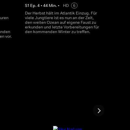
S
1
Ep.
4
•
44
Min.
•
HD
6
Der Herbst hält im Atlantik Einzug. Für
turen
viele Jungtiere ist es nun an der Zeit,
den weiten Ozean auf eigene Faust zu
erkunden und letzte Vorbereitungen für
inden
den kommenden Winter zu treffen.
n vor.