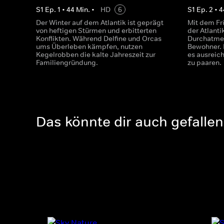
S
1
Ep.
1
•
44
Min.
•
HD
6
S
1
Ep.
2
•
4
Der Winter auf dem Atlantik ist geprägt
Mit dem Fr
von heftigen Stürmen und erbitterten
der Atlant
Konflikten. Während Delfine und Orcas
Durchatmen
ums Überleben kämpfen, nutzen
Bewohner. 
Kegelrobben die kalte Jahreszeit zur
es ausreic
Familiengründung.
zu paaren.
Das könnte dir auch gefallen