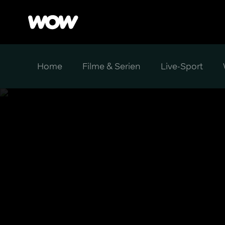
Home
Filme & Serien
Live-Sport