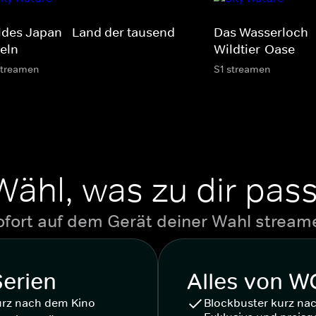
ldes Japan - Land der tausend
Das Wasserloch -
seln
Wildtier-Oase
streamen
S1 streamen
Wähl, was zu dir pass
ofort auf dem Gerät deiner Wahl stream
Serien
Alles von 
urz nach dem Kino
Blockbuster kurz na