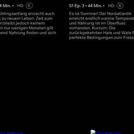
4
Min.
•
HD
6
S
1
Ep.
3
•
44
Min.
•
HD
6
ühlingsanfang erwacht auch
Es ist Sommer! Der Nordatlantik
ik zu neuem Leben. Zeit zum
erreicht endlich warme Tempera
 bleibt jedoch keinem
und Nahrung ist im Überfluss
In nur wenigen Monaten gilt
vorhanden. Kurzum: Die
hend Nahrung finden und sich
zurückgekehrten Haie und Wale f
perfekte Bedingungen zum Fresse