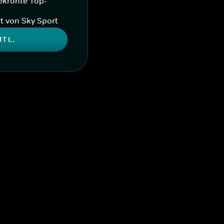
ekrönte Top-
t von Sky Sport
MTL.