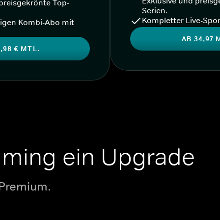
Exklusive und preisg
preisgekrönte Top-
Serien.
Kompletter Live-Spor
igen Kombi-Abo mit
AB 34,97 
,98 € MTL.
aming ein Upgrade
 Premium.