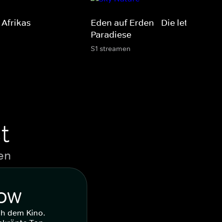
 Afrikas
Eden auf Erden - Die letzten
Paradiese
S1 streamen
t
en
WOW
ch dem Kino.