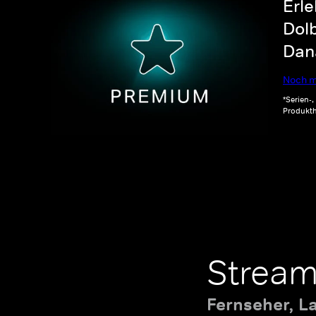
Erle
Dolb
Dana
Noch m
*Serien-
Produkth
Stream
Fernseher, L