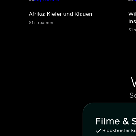
Afrika: Kiefer und Klauen
Wi
In
S1 streamen
S1 
S
Filme & 
Blockbuster k