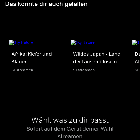
Das könnte dir auch gefallen
Afrika: Kiefer und
Wildes Japan - Land
Da
Klauen
der tausend Inseln
Af
S1 streamen
S1 streamen
S1
Wähl, was zu dir passt
Sofort auf dem Gerät deiner Wahl
streamen