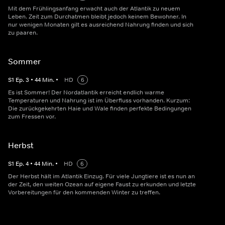
Mit dem Frühlingsanfang erwacht auch der Atlantik zu neuem
Leben. Zeit zum Durchatmen bleibt jedoch keinem Bewohner. In
nur wenigen Monaten gilt es ausreichend Nahrung finden und sich
zu paaren.
Sommer
S
1
Ep.
3
•
44
Min.
•
HD
6
Es ist Sommer! Der Nordatlantik erreicht endlich warme
Temperaturen und Nahrung ist im Überfluss vorhanden. Kurzum:
Die zurückgekehrten Haie und Wale finden perfekte Bedingungen
zum Fressen vor.
Herbst
S
1
Ep.
4
•
44
Min.
•
HD
6
Der Herbst hält im Atlantik Einzug. Für viele Jungtiere ist es nun an
der Zeit, den weiten Ozean auf eigene Faust zu erkunden und letzte
Vorbereitungen für den kommenden Winter zu treffen.