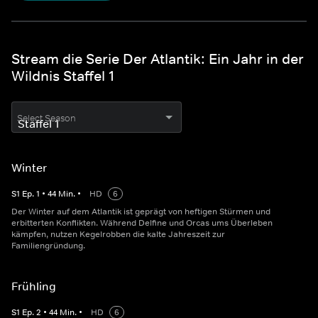
Stream die Serie Der Atlantik: Ein Jahr in der
Wildnis Staffel 1
Select Season
Winter
S
1
Ep.
1
•
44
Min.
•
HD
6
Der Winter auf dem Atlantik ist geprägt von heftigen Stürmen und
erbitterten Konflikten. Während Delfine und Orcas ums Überleben
kämpfen, nutzen Kegelrobben die kalte Jahreszeit zur
Familiengründung.
Frühling
S
1
Ep.
2
•
44
Min.
•
HD
6