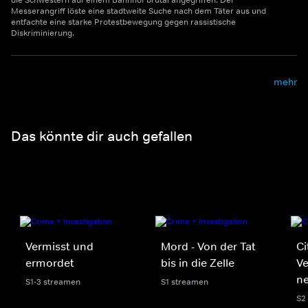
die Schwestern auf einem Bahnhof brutal angegriffen. Der
Messerangriff löste eine stadtweite Suche nach dem Täter aus und
entfachte eine starke Protestbewegung gegen rassistische
Diskriminierung.
mehr
Das könnte dir auch gefallen
Vermisst und
Mord - Von der Tat
Ci
ermordet
bis in die Zelle
V
n
S1-3 streamen
S1 streamen
S2