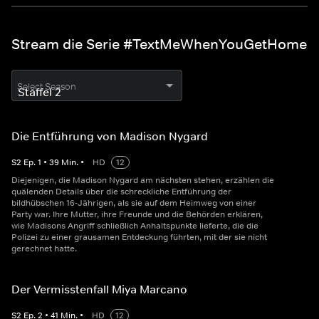
Stream die Serie #TextMeWhenYouGetHome
Select Season
Die Entführung von Madison Nygard
S
2
Ep.
1
•
39
Min.
•
HD
12
Diejenigen, die Madison Nygard am nächsten stehen, erzählen die
quälenden Details über die schreckliche Entführung der
bildhübschen 16-Jährigen, als sie auf dem Heimweg von einer
Party war. Ihre Mutter, ihre Freunde und die Behörden erklären,
wie Madisons Angriff schließlich Anhaltspunkte lieferte, die die
Polizei zu einer grausamen Entdeckung führten, mit der sie nicht
gerechnet hatte.
Der Vermisstenfall Miya Marcano
S
2
Ep.
2
•
41
Min.
•
HD
12