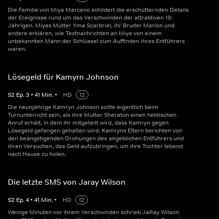
Die Familie von Miya Marcano schildert die erschütternden Details
der Ereignisse rund um das Verschwinden der attraktiven 19-
Jährigen. Miyas Mutter Yma Scarbriel, ihr Bruder Marlon und
andere erklären, wie Textnachrichten an Miya von einem
unbekannten Mann der Schlüssel zum Auffinden ihres Entführers
waren.
Lösegeld für Kamyrn Johnson
S
2
Ep.
3
•
41
Min.
•
HD
12
Die neunjährige Kamryn Johnson sollte eigentlich beim
Turnunterricht sein, als ihre Mutter Sheraton einen hektischen
Anruf erhält, in dem ihr mitgeteilt wird, dass Kamryn gegen
Lösegeld gefangen gehalten wird. Kamryns Eltern berichten von
den beängstigenden Drohungen des angeblichen Entführers und
ihren Versuchen, das Geld aufzubringen, um ihre Tochter lebend
nach Hause zu holen.
Die letzte SMS von Jaray Wilson
S
2
Ep.
4
•
41
Min.
•
HD
12
Wenige Minuten vor ihrem Verschwinden schrieb JaRay Wilson