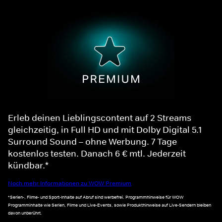
Erleb deinen Lieblingscontent auf 2 Streams
gleichzeitig, in Full HD und mit Dolby Digital 5.1
Surround Sound – ohne Werbung. 7 Tage
kostenlos testen. Danach 6 € mtl. Jederzeit
kündbar.*
Noch mehr Informationen zu WOW Premium
*Serien-, Filme- und Sport-Inhalte auf Abruf sind werbefrei. Programmhinweise für WOW
Programminhalte wie Serien, Filme und Live-Events, sowie Produkthinweise auf Live-Sendern bleiben
davon unberührt.