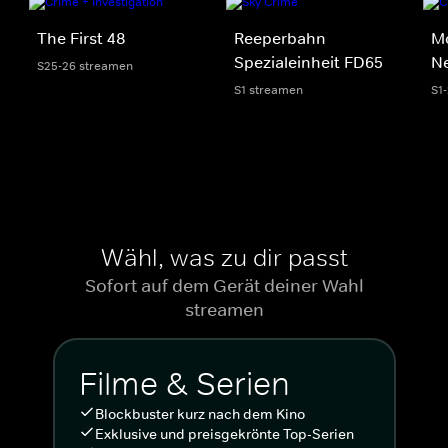
The First 48
Reeperbahn
M
Spezialeinheit FD65
N
S25-26 streamen
S1 streamen
S1
Wähl, was zu dir passt
Sofort auf dem Gerät deiner Wahl
streamen
Filme & Serien
Blockbuster kurz nach dem Kino
Exklusive und preisgekrönte Top-Serien