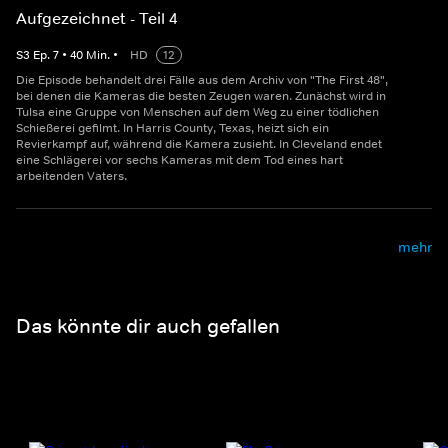
Aufgezeichnet - Teil 4
S
3
Ep.
7
•
40
Min.
•
HD
12
Die Episode behandelt drei Fälle aus dem Archiv von "The First 48",
bei denen die Kameras die besten Zeugen waren. Zunächst wird in
Tulsa eine Gruppe von Menschen auf dem Weg zu einer tödlichen
Schießerei gefilmt. In Harris County, Texas, heizt sich ein
Revierkampf auf, während die Kamera zusieht. In Cleveland endet
eine Schlägerei vor sechs Kameras mit dem Tod eines hart
arbeitenden Vaters.
mehr
Das könnte dir auch gefallen