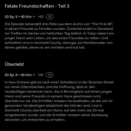
Fatale Freundschaften - Teil 3
S
3
Ep.
5
•
40
Min.
•
HD
12
Die Episode behandelt drei Fälle aus dem Archiv von "The First 48",
in denen Freunde zu Feinden wurden. Zunächst endet in Cleveland
ein Treffen im Garten am helllichten Tag tödlich. In Tulsa riskiert ein
junger Mann sein Leben, um das eines Freundes zu retten. Und
schließlich wird in Gwinnett County, Georgia, ein Familienvater von
denen getötet, denen er am meisten vertraut hat.
Überlebt
S
3
Ep.
6
•
40
Min.
•
HD
12
In New Orleans gibt es nach einer Schießerei in der Bourbon Street
nur einen Überlebenden, und die Hoffnung, dass er den
Verdächtigen benennen kann. Als in Birmingham auf einen jungen
Mann und seine Freundin in seinem Haus geschossen wird,
überlebt nur sie. Die Ermittler müssen herausfinden, ob die von ihr
genannten Verdächtigen tatsächlich die Mörder sind. Und in
Gwinnett County überlebt ein Mann, auf den mehr als 20-mal
eingestochen wurde, und die Ermittler müssen seine Genesung
abwarten, um Antworten zu erhalten.