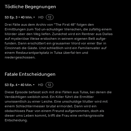
Tödliche Begegnungen
S
3
Ep.
3
•
40
Min.
•
HD
12
Drei Fälle aus dem Archiv von "The First 48" folgen den
Ermittlungen zum Tod un-schuldiger Menschen, die zufällig einem
Mörder über den Weg liefen. Zunächst wird ein Rentner aus Dallas
auf mysteriöse Weise erstochen in seinem eigenen Bett aufge-
funden. Dann erschüttert ein grausamer Mord vor einer Bar in
Cincinnati die Gäste. Und schließlich wird ein Familienvater auf
einem Restaurantparkplatz in Tulsa überfal-len und
niedergeschossen.
Fatale Entscheidungen
S
3
Ep.
4
•
40
Min.
•
HD
12
Diese Episode befasst sich mit drei Fällen aus Tulsa, bei denen die
Verdächtigen weiblich sind. Ein Killer führt die Ermittler
unwissentlich zu einer Leiche. Eine unschuldige Mutter wird mit
einem Schlachtermesser brutal ermordet. Dann wird ein
obdachloses Paar von einem Freund aufgenommen, doch als
dieser ums Leben kommt, trifft die Frau eine verhängnisvolle
Entscheidung.