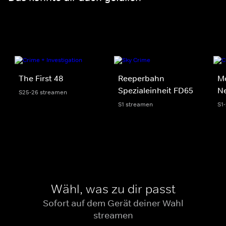
The First 48
Reeperbahn
M
Spezialeinheit FD65
N
S25-26 streamen
S1 streamen
S1
Wähl, was zu dir passt
Sofort auf dem Gerät deiner Wahl
streamen