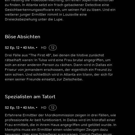
ein Neuling die Videoüberwachung, um einen Supermarktmörder
zu finden. In Atlanta setzt ein frisch gebackener Detective eine
Gesichtserkennungssoftware ein, um seinen Fall zu lösen. Und ein
weiterer junger Ermittler nimmt in Louisville eine
Dreiecksbeziehung unter die Lupe.
Böse Absichten
S
2
Ep.
12
•
40
Min.
•
HD
12
Drei Fälle aus "The First 48", bei denen die Motive zunächst
rätselhaft waren: In Tulsa wird eine Frau brutal angegriffen, um
sich an einer anderen Person zu rächen. Dann wird in Dallas ein
Friseur von jemandem erschossen, der eigentlich ein Freund zu
sein schien. Und schließlich wird in Atlanta ein Mann, der sich für
einen seiner Freunde einsetzt, zur Zielscheibe.
Spezialisten am Tatort
S
2
Ep.
13
•
40
Min.
•
HD
12
Erfahrene Ermittler der Mordkommission zeigen in drei Fällen, wie
professionelle Ar-beit funktioniert. In Dallas wird im Mordfall einer
Frau ermittelt, die in ihrem Haus angegriffen und getötet wurde. In
Memphis muss ein Ermittler einen widerwilligen Zeugen dazu
bewegen, über eine Schießerei auszusagen. Und in Dallas muss