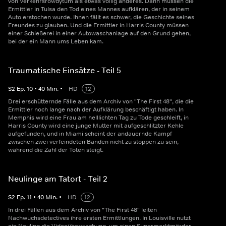
von Verkehrsrowdytum als etwas völlig anderes. Dann müssen die
Ermittler in Tulsa den Tod eines Mannes aufklären, der in seinem
Auto erstochen wurde. Ihnen fällt es schwer, die Geschichte seines
Freundes zu glauben. Und die Ermittler in Harris County müssen
einer Schießerei in einer Autowaschanlage auf den Grund gehen,
bei der ein Mann ums Leben kam.
Traumatische Einsätze - Teil 5
S
2
Ep.
10
•
40
Min.
•
HD
12
Drei erschütternde Fälle aus dem Archiv von "The First 48", die die
Ermittler noch lange nach der Aufklärung beschäftigt haben. In
Memphis wird eine Frau am helllichten Tag zu Tode geschleift, in
Harris County wird eine junge Mutter mit aufgeschlitzter Kehle
aufgefunden, und in Miami scheint der andauernde Kampf
zwischen zwei verfeindeten Banden nicht zu stoppen zu sein,
während die Zahl der Toten steigt.
Neulinge am Tatort - Teil 2
S
2
Ep.
11
•
40
Min.
•
HD
12
In drei Fällen aus dem Archiv von "The First 48" leiten
Nachwuchsdetectives ihre ersten Ermittlungen. In Louisville nutzt