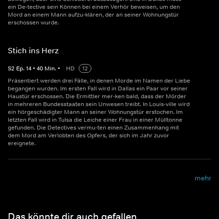
ein De-tective sein Können bei einem Verhör beweisen, um den
Mord an einem Mann aufzu-klären, der an seiner Wohnungstür
erschossen wurde.
Stich ins Herz
S
2
Ep.
14
•
40
Min.
•
HD
12
Präsentiert werden drei Fälle, in denen Morde im Namen der Liebe
begangen wurden. Im ersten Fall wird in Dallas ein Paar vor seiner
Haustür erschossen. Die Ermittler mer-ken bald, dass der Mörder
in mehreren Bundesstaaten sein Unwesen treibt. In Louis-ville wird
ein hörgeschädigter Mann an seiner Wohnungstür erstochen. Im
letzten Fall wird in Tulsa die Leiche einer Frau in einer Mülltonne
gefunden. Die Detectives vermu-ten einen Zusammenhang mit
dem Mord am Verlobten des Opfers, der sich im Jahr zuvor
ereignete.
mehr
Das könnte dir auch gefallen