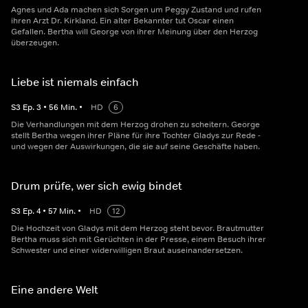
Agnes und Ada machen sich Sorgen um Peggy Zustand und rufen
ihren Arzt Dr. Kirkland. Ein alter Bekannter tut Oscar einen
Gefallen. Bertha will George von ihrer Meinung über den Herzog
überzeugen.
Liebe ist niemals einfach
S
3
Ep.
3
•
56
Min.
•
HD
6
Die Verhandlungen mit dem Herzog drohen zu scheitern. George
stellt Bertha wegen ihrer Pläne für ihre Tochter Gladys zur Rede -
und wegen der Auswirkungen, die sie auf seine Geschäfte haben.
Drum prüfe, wer sich ewig bindet
S
3
Ep.
4
•
57
Min.
•
HD
12
Die Hochzeit von Gladys mit dem Herzog steht bevor. Brautmutter
Bertha muss sich mit Gerüchten in der Presse, einem Besuch ihrer
Schwester und einer widerwilligen Braut auseinandersetzen.
Eine andere Welt