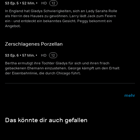
S
3
Ep.
5
•
52
Min.
•
HD
12
In England hat Gladys Schwierigkeiten, sich an Lady Sarahs Rolle
als Herrin des Hauses zu gewöhnen. Larry lädt Jack zum Feiern
ein - und entdeckt ein bekanntes Gesicht. Peggy bekommt ein
Angebot.
Zerschlagenes Porzellan
S
3
Ep.
6
•
57
Min.
•
HD
12
Bertha ermutigt ihre Tochter Gladys für sich und ihren frisch
gebackenen Ehemann einzustehen. George kämpft um den Erhalt
der Eisenbahnlinie, die durch Chicago führt.
mehr
Das könnte dir auch gefallen