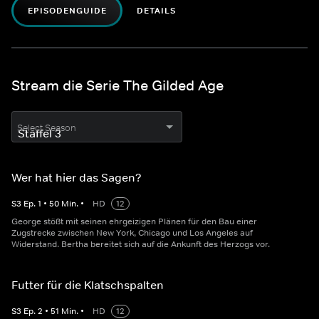
EPISODENGUIDE
DETAILS
Stream die Serie The Gilded Age
Select Season
Wer hat hier das Sagen?
S
3
Ep.
1
•
50
Min.
•
HD
12
George stößt mit seinen ehrgeizigen Plänen für den Bau einer
Zugstrecke zwischen New York, Chicago und Los Angeles auf
Widerstand. Bertha bereitet sich auf die Ankunft des Herzogs vor.
Futter für die Klatschspalten
S
3
Ep.
2
•
51
Min.
•
HD
12