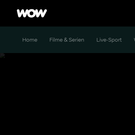
Home
Filme & Serien
Live-Sport