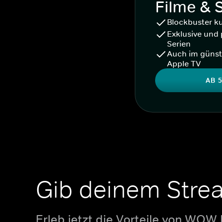
Filme & 
Blockbuster k
Exklusive und 
Serien
Auch im günst
Apple TV
AB 5
Gib deinem Stre
Erleb jetzt die Vorteile von WOW