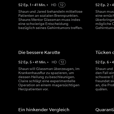
S
2
Ep.
1
•
41
Min.
•
HD
12
S
2
Ep.
2
•
4
Shaun und Jared behandeln mittellose
Shaun mus
Patienten an sozialen Brennpunkten.
eine ernüc
Shauns Mentor Glassman muss indes
überbringe
eine schwierige Entscheidung
mögliche C
bezüglich seines Gehirntumors treffen.
Gehirntumo
Die bessere Karotte
Tücken d
S
2
Ep.
5
•
41
Min.
•
HD
12
S
2
Ep.
6
•
4
Shaun will Glassman überzeugen, im
Shaun und 
Krankenhausflur zu spazieren, um
den Fall ei
dessen Heilung zu beschleunigen.
schwerer E
Claire schlägt eine experimentelle
freundet si
Operation an einem magersüchtigen
an, die Pro
Herzpatienten vor.
quälen.
Ein hinkender Vergleich
Quarant