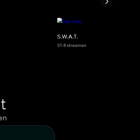
S.W.A.T.
S1-8 streamen
t
en