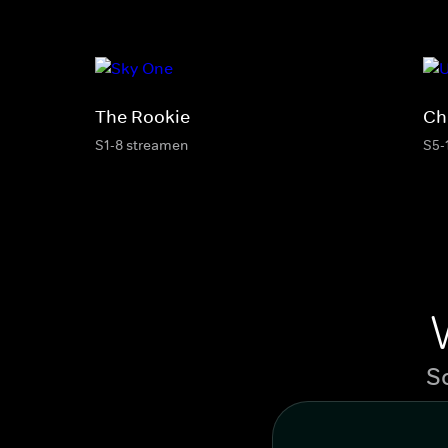
The Rookie
Ch
S1-8 streamen
S5-
S