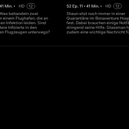
41
Min.
•
HD
12
S
2
Ep.
11
•
41
Min.
•
HD
12
Alex behandeln zwei
Shaun sitzt noch immer in einer
n einem Flughafen, die an
Quarantäne im Bonaventure Hosp
gen Infektion leiden. Sind
fest. Dabei brauchen einige Notfä
tere Infizierte in den
dringend seine Hilfe. Glassman h
en Flugzeugen unterwegs?
zudem eine wichtige Nachricht fü