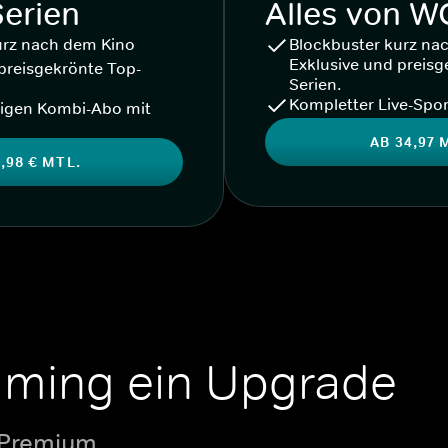
Serien
Alles von 
urz nach dem Kino
Blockbuster kurz na
Exklusive und preisg
preisgekrönte Top-
Serien.
Kompletter Live-Spor
igen Kombi-Abo mit
AB 34,97 
,98 € MTL.
aming ein Upgrade
 Premium.