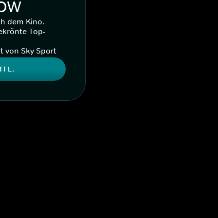
WOW
ch dem Kino.
ekrönte Top-
t von Sky Sport
MTL.