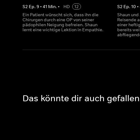
S
2
Ep.
9
•
41
Min.
•
HD
12
S
2
Ep.
10
•
Ein Patient wünscht sich, dass ihn die
Shaun und 
Chirurgen durch eine OP von seiner
Reisende a
pädophilen Neigung befreien. Shaun
einer hefti
lernt eine wichtige Lektion in Empathie.
bereits wei
abfliegend
Das könnte dir auch gefallen