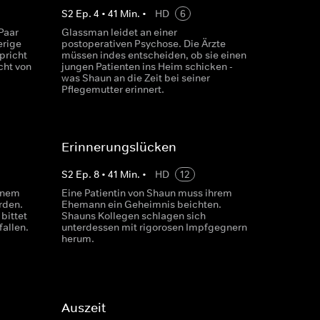
S
2
Ep.
4
•
41
Min.
•
HD
6
Paar
Glassman leidet an einer
erige
postoperativen Psychose. Die Ärzte
pricht
müssen indes entscheiden, ob sie einen
cht von
jungen Patienten ins Heim schicken -
was Shaun an die Zeit bei seiner
Pflegemutter erinnert.
Erinnerungslücken
S
2
Ep.
8
•
41
Min.
•
HD
12
inem
Eine Patientin von Shaun muss ihrem
rden.
Ehemann ein Geheimnis beichten.
bittet
Shauns Kollegen schlagen sich
allen.
unterdessen mit rigorosen Impfgegnern
herum.
Auszeit