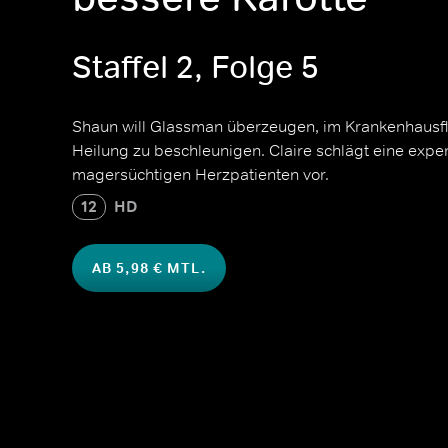
Staffel 2, Folge 5
Shaun will Glassman überzeugen, im Krankenhausfl
Heilung zu beschleunigen. Claire schlägt eine expe
magersüchtigen Herzpatienten vor.
12
HD
AB 5,98 € MTL.