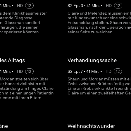
1
Min.
•
HD
12
S
2
Ep.
3
•
41
Min.
•
HD
12
s dem Klinikhausmeister
Claire und Melendez müssen ein 
hternde Diagnose
mit Kinderwunsch vor eine schwi
n. Glassman sondiert
Entscheidung stellen. Shaun vers
hirurgen, die seinen
Glassman, nach der Operation ni
r operieren könnten.
seiner Seite zu weichen.
es Alltags
Verhandlungssache
1
Min.
•
HD
12
S
2
Ep.
7
•
41
Min.
•
HD
12
Morgan streiten sich über
Shaun und Morgan müssen mit e
ner Konzertviolinistin mit
Zwist zwischen Brüdern fertig we
ntzündung am Finger. Claire
Eine an Krebs erkrankte Freundin 
ch mit einer jungen Patientin
Claire um einen zweifelhaften Gef
bleme mit ihren Eltern
äne
Weihnachtswunder