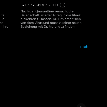
S
2
Ep.
12
•
41
Min.
•
HD
6
Nach der Quarantäne versucht die
ital
Belegschaft, wieder Alltag in die Klinik
lle
einkehren zu lassen. Dr. Lim erholt sich
at
von dem Virus und muss zu einer neuen
r ihn.
Beziehung mit Dr. Melendez finden.
mehr