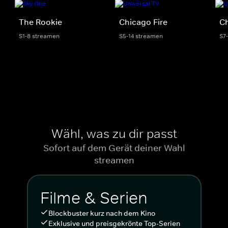
The Rookie
Chicago Fire
C
S1-8 streamen
S5-14 streamen
S7
Wähl, was zu dir passt
Sofort auf dem Gerät deiner Wahl
streamen
Filme & Serien
Blockbuster kurz nach dem Kino
Exklusive und preisgekrönte Top-Serien