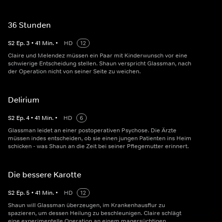
36 Stunden
S
2
Ep.
3
•
41
Min.
•
HD
12
Claire und Melendez müssen ein Paar mit Kinderwunsch vor eine
schwierige Entscheidung stellen. Shaun verspricht Glassman, nach
der Operation nicht von seiner Seite zu weichen.
Delirium
S
2
Ep.
4
•
41
Min.
•
HD
6
Glassman leidet an einer postoperativen Psychose. Die Ärzte
müssen indes entscheiden, ob sie einen jungen Patienten ins Heim
schicken - was Shaun an die Zeit bei seiner Pflegemutter erinnert.
Die bessere Karotte
S
2
Ep.
5
•
41
Min.
•
HD
12
Shaun will Glassman überzeugen, im Krankenhausflur zu
spazieren, um dessen Heilung zu beschleunigen. Claire schlägt
eine experimentelle Operation an einem magersüchtigen