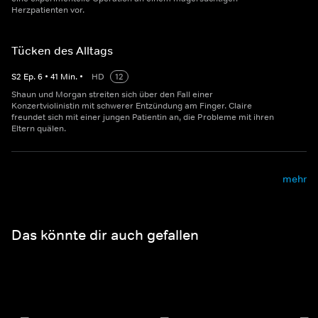
Herzpatienten vor.
Tücken des Alltags
S
2
Ep.
6
•
41
Min.
•
HD
12
Shaun und Morgan streiten sich über den Fall einer
Konzertviolinistin mit schwerer Entzündung am Finger. Claire
freundet sich mit einer jungen Patientin an, die Probleme mit ihren
Eltern quälen.
mehr
Das könnte dir auch gefallen