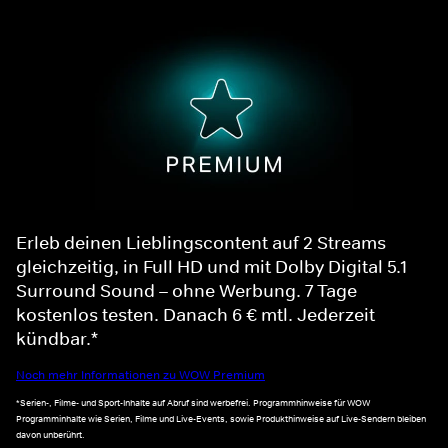
Erleb deinen Lieblingscontent auf 2 Streams
gleichzeitig, in Full HD und mit Dolby Digital 5.1
Surround Sound – ohne Werbung. 7 Tage
kostenlos testen. Danach 6 € mtl. Jederzeit
kündbar.*
Noch mehr Informationen zu WOW Premium
*Serien-, Filme- und Sport-Inhalte auf Abruf sind werbefrei. Programmhinweise für WOW
Programminhalte wie Serien, Filme und Live-Events, sowie Produkthinweise auf Live-Sendern bleiben
davon unberührt.