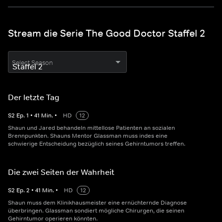
Stream die Serie The Good Doctor Staffel 2
Select Season
Der letzte Tag
S
2
Ep.
1
•
41
Min.
•
HD
12
Shaun und Jared behandeln mittellose Patienten an sozialen
Brennpunkten. Shauns Mentor Glassman muss indes eine
schwierige Entscheidung bezüglich seines Gehirntumors treffen.
Die zwei Seiten der Wahrheit
S
2
Ep.
2
•
41
Min.
•
HD
12
Shaun muss dem Klinikhausmeister eine ernüchternde Diagnose
überbringen. Glassman sondiert mögliche Chirurgen, die seinen
Gehirntumor operieren könnten.