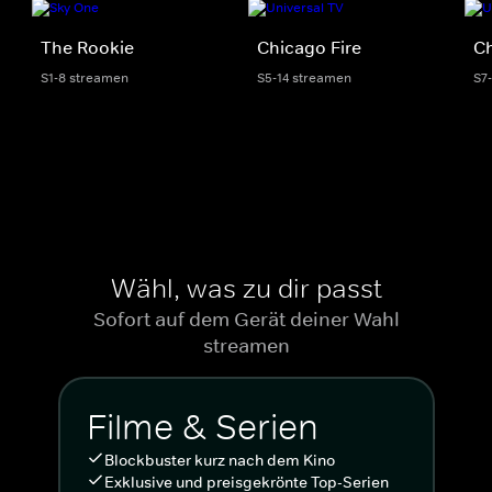
The Rookie
Chicago Fire
C
S1-8 streamen
S5-14 streamen
S7
Wähl, was zu dir passt
Sofort auf dem Gerät deiner Wahl
streamen
Filme & Serien
Blockbuster kurz nach dem Kino
Exklusive und preisgekrönte Top-Serien