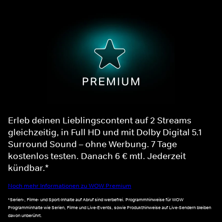
Erleb deinen Lieblingscontent auf 2 Streams
gleichzeitig, in Full HD und mit Dolby Digital 5.1
Surround Sound – ohne Werbung. 7 Tage
kostenlos testen. Danach 6 € mtl. Jederzeit
kündbar.*
Noch mehr Informationen zu WOW Premium
*Serien-, Filme- und Sport-Inhalte auf Abruf sind werbefrei. Programmhinweise für WOW
Programminhalte wie Serien, Filme und Live-Events, sowie Produkthinweise auf Live-Sendern bleiben
davon unberührt.