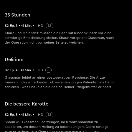
36 Stunden
S
2
Ep.
3
•
41
Min.
•
HD
12
Claire und Melendez müssen ein Paar mit Kinderwunsch vor eine
schwierige Entscheidung stellen. Shaun verspricht Glassman, nach
der Operation nicht von seiner Seite zu weichen.
Delirium
S
2
Ep.
4
•
41
Min.
•
HD
6
Glassman leidet an einer postoperativen Psychose. Die Ärzte
müssen indes entscheiden, ob sie einen jungen Patienten ins Heim
schicken - was Shaun an die Zeit bei seiner Pflegemutter erinnert.
Die bessere Karotte
S
2
Ep.
5
•
41
Min.
•
HD
12
Shaun will Glassman überzeugen, im Krankenhausflur zu
spazieren, um dessen Heilung zu beschleunigen. Claire schlägt
eine experimentelle Operation an einem magersüchtigen