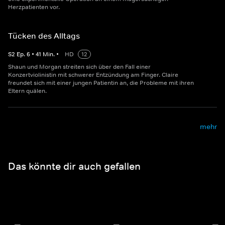
Herzpatienten vor.
Tücken des Alltags
S
2
Ep.
6
•
41
Min.
•
HD
12
Shaun und Morgan streiten sich über den Fall einer
Konzertviolinistin mit schwerer Entzündung am Finger. Claire
freundet sich mit einer jungen Patientin an, die Probleme mit ihren
Eltern quälen.
mehr
Das könnte dir auch gefallen