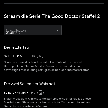
Stream die Serie The Good Doctor Staffel 2
Select Season
Der letzte Tag
S
2
Ep.
1
•
41
Min.
•
HD
12
Shaun und Jared behandeln mittellose Patienten an sozialen
Brennpunkten. Shauns Mentor Glassman muss indes eine
schwierige Entscheidung bezüglich seines Gehirntumors treffen.
Die zwei Seiten der Wahrheit
S
2
Ep.
2
•
41
Min.
•
HD
12
Shaun muss dem Klinikhausmeister eine ernüchternde Diagnose
überbringen. Glassman sondiert mögliche Chirurgen, die seinen
Gehirntumor operieren könnten.