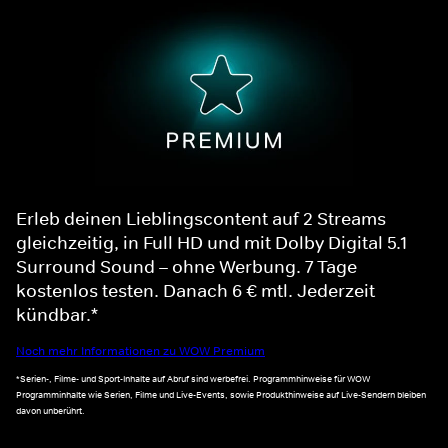
Erleb deinen Lieblingscontent auf 2 Streams
gleichzeitig, in Full HD und mit Dolby Digital 5.1
Surround Sound – ohne Werbung. 7 Tage
kostenlos testen. Danach 6 € mtl. Jederzeit
kündbar.*
Noch mehr Informationen zu WOW Premium
*Serien-, Filme- und Sport-Inhalte auf Abruf sind werbefrei. Programmhinweise für WOW
Programminhalte wie Serien, Filme und Live-Events, sowie Produkthinweise auf Live-Sendern bleiben
davon unberührt.