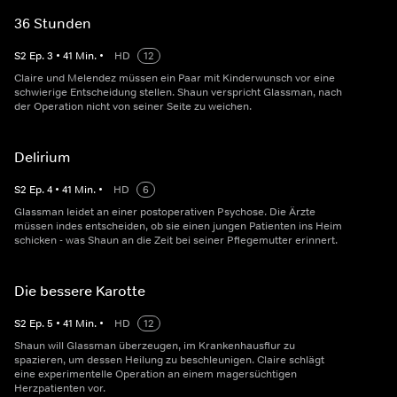
36 Stunden
S
2
Ep.
3
•
41
Min.
•
HD
12
Claire und Melendez müssen ein Paar mit Kinderwunsch vor eine
schwierige Entscheidung stellen. Shaun verspricht Glassman, nach
der Operation nicht von seiner Seite zu weichen.
Delirium
S
2
Ep.
4
•
41
Min.
•
HD
6
Glassman leidet an einer postoperativen Psychose. Die Ärzte
müssen indes entscheiden, ob sie einen jungen Patienten ins Heim
schicken - was Shaun an die Zeit bei seiner Pflegemutter erinnert.
Die bessere Karotte
S
2
Ep.
5
•
41
Min.
•
HD
12
Shaun will Glassman überzeugen, im Krankenhausflur zu
spazieren, um dessen Heilung zu beschleunigen. Claire schlägt
eine experimentelle Operation an einem magersüchtigen
Herzpatienten vor.