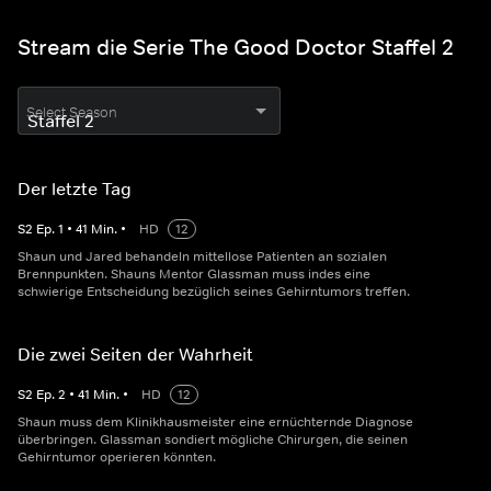
Stream die Serie The Good Doctor Staffel 2
Select Season
Der letzte Tag
S
2
Ep.
1
•
41
Min.
•
HD
12
Shaun und Jared behandeln mittellose Patienten an sozialen
Brennpunkten. Shauns Mentor Glassman muss indes eine
schwierige Entscheidung bezüglich seines Gehirntumors treffen.
Die zwei Seiten der Wahrheit
S
2
Ep.
2
•
41
Min.
•
HD
12
Shaun muss dem Klinikhausmeister eine ernüchternde Diagnose
überbringen. Glassman sondiert mögliche Chirurgen, die seinen
Gehirntumor operieren könnten.