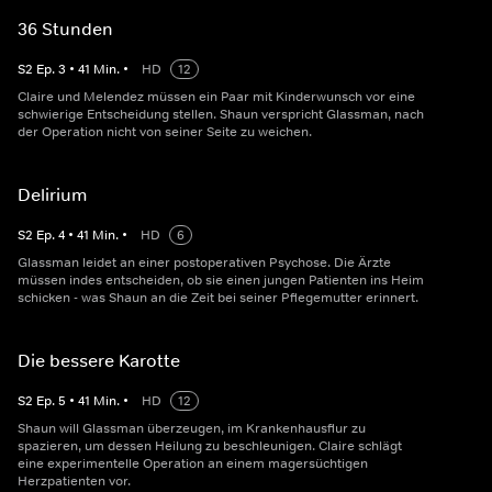
36 Stunden
S
2
Ep.
3
•
41
Min.
•
HD
12
Claire und Melendez müssen ein Paar mit Kinderwunsch vor eine
schwierige Entscheidung stellen. Shaun verspricht Glassman, nach
der Operation nicht von seiner Seite zu weichen.
Delirium
S
2
Ep.
4
•
41
Min.
•
HD
6
Glassman leidet an einer postoperativen Psychose. Die Ärzte
müssen indes entscheiden, ob sie einen jungen Patienten ins Heim
schicken - was Shaun an die Zeit bei seiner Pflegemutter erinnert.
Die bessere Karotte
S
2
Ep.
5
•
41
Min.
•
HD
12
Shaun will Glassman überzeugen, im Krankenhausflur zu
spazieren, um dessen Heilung zu beschleunigen. Claire schlägt
eine experimentelle Operation an einem magersüchtigen
Herzpatienten vor.