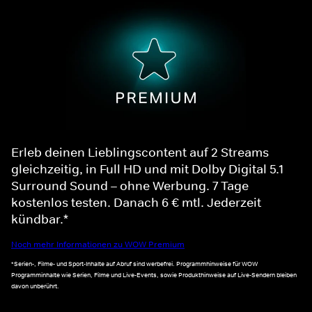
Erleb deinen Lieblingscontent auf 2 Streams
gleichzeitig, in Full HD und mit Dolby Digital 5.1
Surround Sound – ohne Werbung. 7 Tage
kostenlos testen. Danach 6 € mtl. Jederzeit
kündbar.*
Noch mehr Informationen zu WOW Premium
*Serien-, Filme- und Sport-Inhalte auf Abruf sind werbefrei. Programmhinweise für WOW
Programminhalte wie Serien, Filme und Live-Events, sowie Produkthinweise auf Live-Sendern bleiben
davon unberührt.