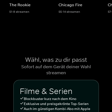
The Rookie
Chicago Fire
C
S1-8 streamen
S5-14 streamen
S7
Wähl, was zu dir passt
Sofort auf dem Gerät deiner Wahl
streamen
Filme & Serien
Blockbuster kurz nach dem Kino
Exklusive und preisgekrönte Top-Serien
Auch im günstigen Kombi-Abo mit Apple