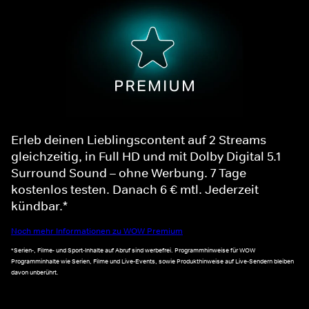
Erleb deinen Lieblingscontent auf 2 Streams
gleichzeitig, in Full HD und mit Dolby Digital 5.1
Surround Sound – ohne Werbung. 7 Tage
kostenlos testen. Danach 6 € mtl. Jederzeit
kündbar.*
Noch mehr Informationen zu WOW Premium
*Serien-, Filme- und Sport-Inhalte auf Abruf sind werbefrei. Programmhinweise für WOW
Programminhalte wie Serien, Filme und Live-Events, sowie Produkthinweise auf Live-Sendern bleiben
davon unberührt.