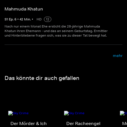
Mahmuda Khatun
S
1
Ep.
6
•
42
Min.
•
HD
12
Nach nur einem Monat Ehe ersticht die 28-jährige Mahmuda
Khatun ihren Ehemann - und das an seinem Geburtstag. Ermittler
und Hinterbliebene fragen sich, was sie zu dieser Tat bewegt hat.
mehr
Das könnte dir auch gefallen
Der Mörder & Ich
Der Racheengel
Mu