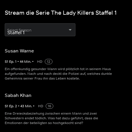
Stream die Serie The Lady Killers Staffel 1
Select Season
Susan Warne
S
1
Ep.
1
•
44
Min.
•
HD
12
Ein offenkundig gesunder Mann wird plötzlich tot in seinem Haus
aufgefunden. Nach und nach deckt die Polizei auf, welches dunkle
Geheimnis seiner Frau ihn das Leben kostete.
Sabah Khan
S
1
Ep.
2
•
43
Min.
•
HD
16
Eine Dreiecksbeziehung zwischen einem Mann und zwei
Schwestern endet tödlich. Was hat dazu geführt, dass die
Emotionen der beteiligten so hochgekocht sind?