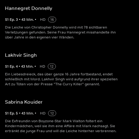
Hannegret Donnelly
S
1
Ep.
3
•
43
Min.
•
HD
16
Die Leiche von Christopher Donnelly wird mit 78 sichtbaren
Verletzungen gefunden. Seine Frau Hannegret misshandelte ihn
über Jahre in den eigenen vier Wänden.
Lakhvir Singh
S
1
Ep.
4
•
43
Min.
•
HD
12
Ein Liebesdreieck, das über ganze 16 Jahre fortbestand, endet
schließlich mit Mord. Lakhvir Singh wird aufgrund ihrer speziellen
Art zu Töten von der Presse "The Curry Killer" genannt.
Sabrina Kouider
S
1
Ep.
5
•
43
Min.
•
HD
12
Die Exfreundin von Boyzone-Star Mark Walton foltert ein
Kindermädchen, weil sie ihm eine Affäre mit Mark nachsagt. Sie
ertränkt die junge Frau und will die Leiche hinterher verbrennen.