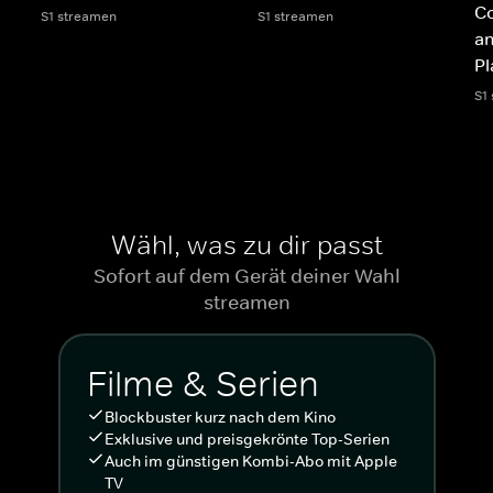
Co
S1 streamen
S1 streamen
an
Pl
S1
Wähl, was zu dir passt
Sofort auf dem Gerät deiner Wahl
streamen
Filme & Serien
Blockbuster kurz nach dem Kino
Exklusive und preisgekrönte Top-Serien
Auch im günstigen Kombi-Abo mit Apple
TV