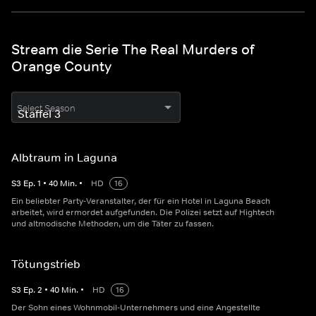
Stream die Serie The Real Murders of
Orange County
Select Season
Albtraum in Laguna
S
3
Ep.
1
•
40
Min.
•
HD
16
Ein beliebter Party-Veranstalter, der für ein Hotel in Laguna Beach
arbeitet, wird ermordet aufgefunden. Die Polizei setzt auf Hightech
und altmodische Methoden, um die Täter zu fassen.
Tötungstrieb
S
3
Ep.
2
•
40
Min.
•
HD
16
Der Sohn eines Wohnmobil-Unternehmers und eine Angestellte