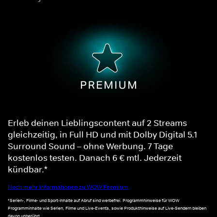
Erleb deinen Lieblingscontent auf 2 Streams
gleichzeitig, in Full HD und mit Dolby Digital 5.1
Surround Sound – ohne Werbung. 7 Tage
kostenlos testen. Danach 6 € mtl. Jederzeit
kündbar.*
Noch mehr Informationen zu WOW Premium
*Serien-, Filme- und Sport-Inhalte auf Abruf sind werbefrei. Programmhinweise für WOW
Programminhalte wie Serien, Filme und Live-Events, sowie Produkthinweise auf Live-Sendern bleiben
davon unberührt.