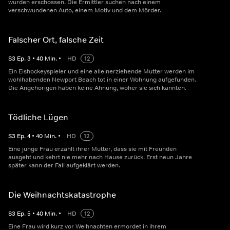
wurden erschossen. Die Ermittler suchen nach einem
verschwundenen Auto, einem Motiv und dem Mörder.
Falscher Ort, falsche Zeit
S
3
Ep.
3
•
40
Min.
•
HD
12
Ein Eishockeyspieler und eine alleinerziehende Mutter werden im
wohlhabenden Newport Beach tot in einer Wohnung aufgefunden.
Die Angehörigen haben keine Ahnung, woher sie sich kannten.
Tödliche Lügen
S
3
Ep.
4
•
40
Min.
•
HD
12
Eine junge Frau erzählt ihrer Mutter, dass sie mit Freunden
ausgeht und kehrt nie mehr nach Hause zurück. Erst neun Jahre
später kann der Fall aufgeklärt werden.
Die Weihnachtskatastrophe
S
3
Ep.
5
•
40
Min.
•
HD
12
Eine Frau wird kurz vor Weihnachten ermordet in ihrem