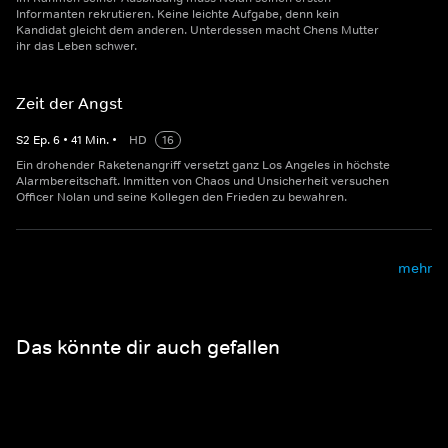
Informanten rekrutieren. Keine leichte Aufgabe, denn kein
Kandidat gleicht dem anderen. Unterdessen macht Chens Mutter
ihr das Leben schwer.
Zeit der Angst
S
2
Ep.
6
•
41
Min.
•
HD
16
Ein drohender Raketenangriff versetzt ganz Los Angeles in höchste
Alarmbereitschaft. Inmitten von Chaos und Unsicherheit versuchen
Officer Nolan und seine Kollegen den Frieden zu bewahren.
mehr
Das könnte dir auch gefallen