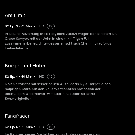
Am Limit
S
2
Ep.
3
•
41
Min.
•
HD
12
In Nolans Beziehung kriselt es, nicht zuletzt wegen der schönen Dr.
Grace Sawyer, mit der John in einem kniffligen Fall
zusammenarbeitet. Unterdessen mischt sich Chen in Bradfords
Liebesleben ein.
Krieger und Hüter
S
2
Ep.
4
•
40
Min.
•
HD
12
Nolan erwischt mit seiner neuen Ausbilderin Nyla Harper einen
holprigen Start. Mit den unkonventionellen Methoden der
ehemaligen Undercover-Ermittlerin hat John so seine
Schwierigkeiten.
Fangfragen
S
2
Ep.
5
•
41
Min.
•
HD
12
Im Rahmen seiner Ausbildung muss Nolan seinen ersten