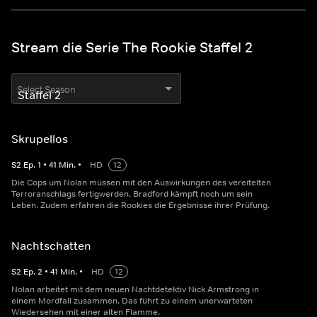
Stream die Serie The Rookie Staffel 2
Select Season
Skrupellos
S
2
Ep.
1
•
41
Min.
•
HD
12
Die Cops um Nolan müssen mit den Auswirkungen des vereitelten
Terroranschlags fertigwerden. Bradford kämpft noch um sein
Leben. Zudem erfahren die Rookies die Ergebnisse ihrer Prüfung.
Nachtschatten
S
2
Ep.
2
•
41
Min.
•
HD
12
Nolan arbeitet mit dem neuen Nachtdetektiv Nick Armstrong in
einem Mordfall zusammen. Das führt zu einem unerwarteten
Wiedersehen mit einer alten Flamme.