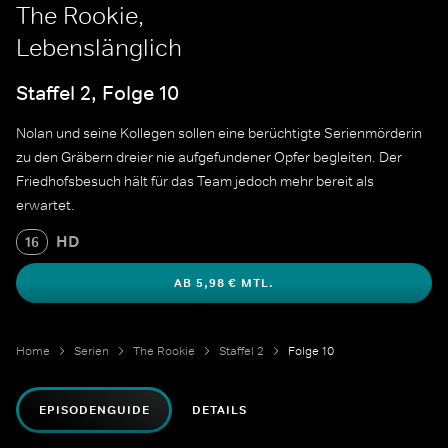
The Rookie,
Lebenslänglich
Staffel 2, Folge 10
Nolan und seine Kollegen sollen eine berüchtigte Serienmörderin
zu den Gräbern dreier nie aufgefundener Opfer begleiten. Der
Friedhofsbesuch hält für das Team jedoch mehr bereit als
erwartet.
HD
16
AB 5,98 € MTL.
Home
Serien
The Rookie
Staffel 2
Folge 10
EPISODENGUIDE
DETAILS