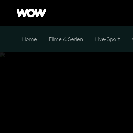
Home
Filme & Serien
Live-Sport