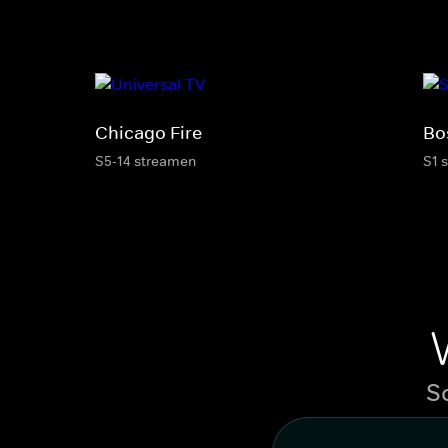
Chicago Fire
Bo
S5-14 streamen
S1 
S