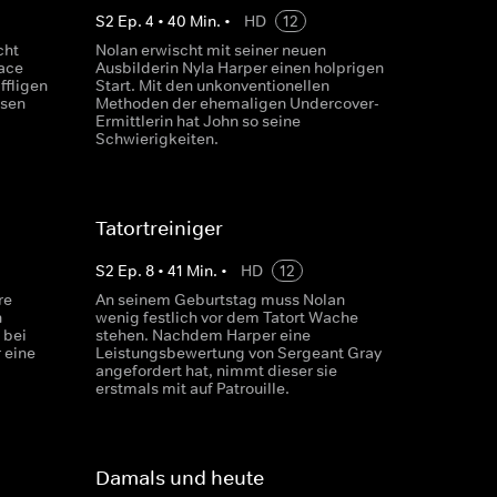
S
2
Ep.
4
•
40
Min.
•
HD
12
cht
Nolan erwischt mit seiner neuen
race
Ausbilderin Nyla Harper einen holprigen
ffligen
Start. Mit den unkonventionellen
ssen
Methoden der ehemaligen Undercover-
Ermittlerin hat John so seine
Schwierigkeiten.
Tatortreiniger
S
2
Ep.
8
•
41
Min.
•
HD
12
re
An seinem Geburtstag muss Nolan
n
wenig festlich vor dem Tatort Wache
 bei
stehen. Nachdem Harper eine
 eine
Leistungsbewertung von Sergeant Gray
angefordert hat, nimmt dieser sie
erstmals mit auf Patrouille.
Damals und heute