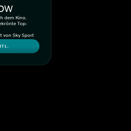
WOW
ch dem Kino.
ekrönte Top-
t von Sky Sport
MTL.