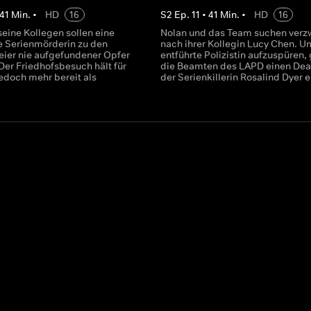
41
Min.
•
HD
16
S
2
Ep.
11
•
41
Min.
•
HD
16
eine Kollegen sollen eine
Nolan und das Team suchen verzw
e Serienmörderin zu den
nach ihrer Kollegin Lucy Chen. U
eier nie aufgefundener Opfer
entführte Polizistin aufzuspüren,
Der Friedhofsbesuch hält für
die Beamten des LAPD einen Dea
edoch mehr bereit als
der Serienkillerin Rosalind Dyer e