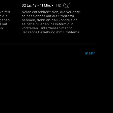
S
2
Ep.
12
•
41
Min.
•
HD
12
eifelt
Nolan entschließt sich, die Verlobte
m die
seines Sohnes mit auf Streife zu
 gehen
nehmen, denn Abigail könnte sich
l mit
selbst ein Leben in Uniform gut
in.
vorstellen. Unterdessen macht
Jacksons Beziehung ihm Probleme.
mehr