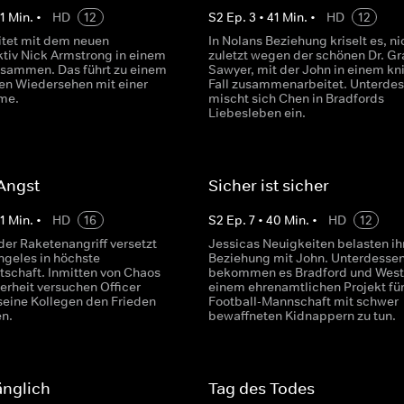
1
Min.
•
HD
12
S
2
Ep.
3
•
41
Min.
•
HD
12
itet mit dem neuen
In Nolans Beziehung kriselt es, ni
tiv Nick Armstrong in einem
zuletzt wegen der schönen Dr. G
usammen. Das führt zu einem
Sawyer, mit der John in einem kni
en Wiedersehen mit einer
Fall zusammenarbeitet. Unterde
me.
mischt sich Chen in Bradfords
Liebesleben ein.
 Angst
Sicher ist sicher
1
Min.
•
HD
16
S
2
Ep.
7
•
40
Min.
•
HD
12
der Raketenangriff versetzt
Jessicas Neuigkeiten belasten ih
ngeles in höchste
Beziehung mit John. Unterdesse
tschaft. Inmitten von Chaos
bekommen es Bradford und West
erheit versuchen Officer
einem ehrenamtlichen Projekt für
seine Kollegen den Frieden
Football-Mannschaft mit schwer
n.
bewaffneten Kidnappern zu tun.
änglich
Tag des Todes