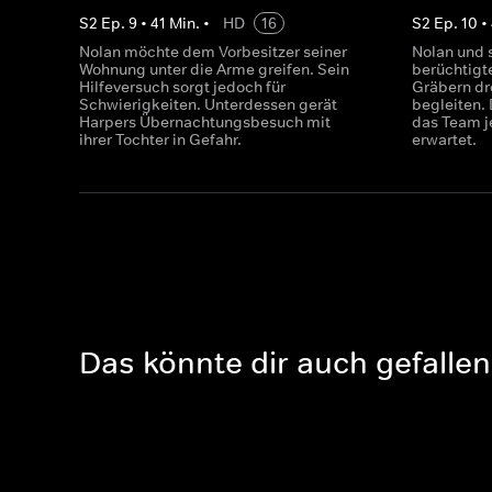
S
2
Ep.
9
•
41
Min.
•
HD
16
S
2
Ep.
10
•
Nolan möchte dem Vorbesitzer seiner
Nolan und s
Wohnung unter die Arme greifen. Sein
berüchtigt
Hilfeversuch sorgt jedoch für
Gräbern dr
Schwierigkeiten. Unterdessen gerät
begleiten. 
Harpers Übernachtungsbesuch mit
das Team j
ihrer Tochter in Gefahr.
erwartet.
Das könnte dir auch gefallen