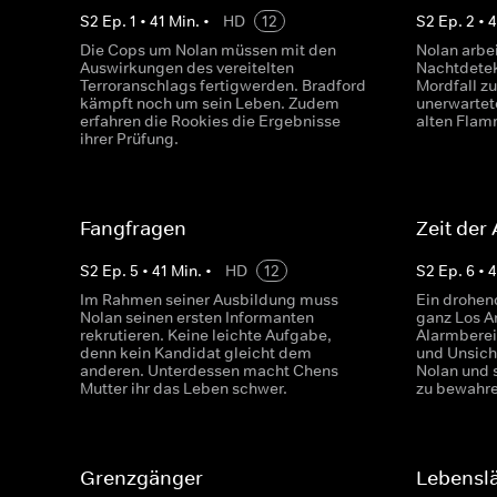
S
2
Ep.
1
•
41
Min.
•
HD
12
S
2
Ep.
2
•
4
Die Cops um Nolan müssen mit den
Nolan arbe
Auswirkungen des vereitelten
Nachtdetek
Terroranschlags fertigwerden. Bradford
Mordfall z
kämpft noch um sein Leben. Zudem
unerwartet
erfahren die Rookies die Ergebnisse
alten Flam
ihrer Prüfung.
Fangfragen
Zeit der
S
2
Ep.
5
•
41
Min.
•
HD
12
S
2
Ep.
6
•
4
Im Rahmen seiner Ausbildung muss
Ein drohen
Nolan seinen ersten Informanten
ganz Los A
rekrutieren. Keine leichte Aufgabe,
Alarmberei
denn kein Kandidat gleicht dem
und Unsich
anderen. Unterdessen macht Chens
Nolan und 
Mutter ihr das Leben schwer.
zu bewahre
Grenzgänger
Lebensl