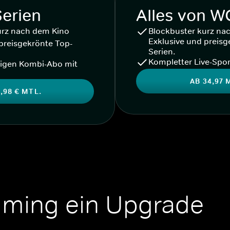
Serien
Alles von 
urz nach dem Kino
Blockbuster kurz na
Exklusive und preisg
preisgekrönte Top-
Serien.
Kompletter Live-Spor
igen Kombi-Abo mit
AB 34,97 
,98 € MTL.
aming ein Upgrade