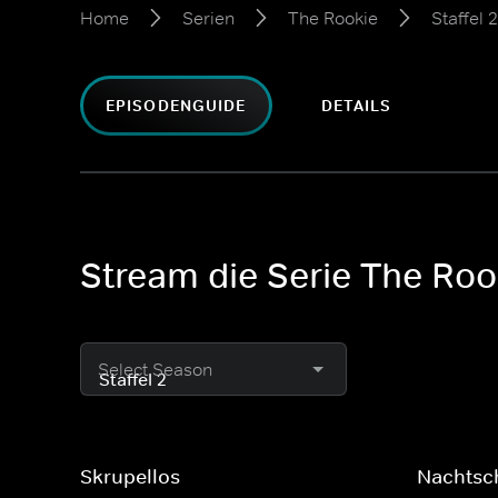
Home
Serien
The Rookie
Staffel 2
EPISODENGUIDE
DETAILS
Stream die Serie The Rook
Select Season
Skrupellos
Nachtsc